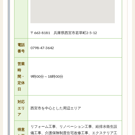
〒663-8181 兵庫県西宮市若草町2-5-12
電話
0798-47-3642
番号
営業
時
間・
9時00分～18時00分
定休
日
対応
エリ
西宮市を中心とした周辺エリア
ア
リフォーム工事、リノベーション工事、給排水衛生設
得意
備工事、介護保険制度住宅改修工事、エクステリア工