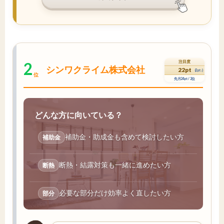
2
注目度
シンワクライム株式会社
22pt
(2pt↓)
位
先月24pt / 2位
どんな方に向いている？
補助金・助成金も含めて検討したい方
補助金
断熱・結露対策も一緒に進めたい方
断熱
必要な部分だけ効率よく直したい方
部分