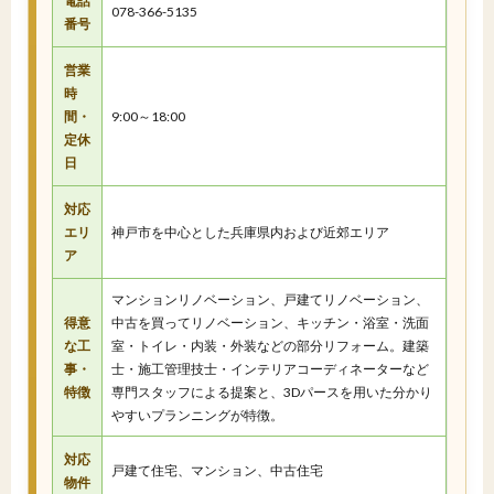
電話
078-366-5135
番号
営業
時
間・
9:00～18:00
定休
日
対応
エリ
神戸市を中心とした兵庫県内および近郊エリア
ア
マンションリノベーション、戸建てリノベーション、
得意
中古を買ってリノベーション、キッチン・浴室・洗面
な工
室・トイレ・内装・外装などの部分リフォーム。建築
事・
士・施工管理技士・インテリアコーディネーターなど
特徴
専門スタッフによる提案と、3Dパースを用いた分かり
やすいプランニングが特徴。
対応
戸建て住宅、マンション、中古住宅
物件