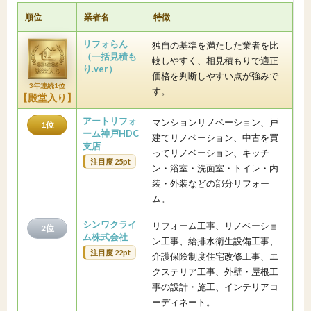
順位
業者名
特徴
リフォらん
独自の基準を満たした業者を比
（一括見積も
較しやすく、相見積もりで適正
り.ver）
価格を判断しやすい点が強みで
3年連続1位
す。
【殿堂入り】
アートリフォ
マンションリノベーション、戸
1位
ーム神戸HDC
建てリノベーション、中古を買
支店
ってリノベーション、キッチ
注目度 25pt
ン・浴室・洗面室・トイレ・内
装・外装などの部分リフォー
ム。
シンワクライ
リフォーム工事、リノベーショ
2位
ム株式会社
ン工事、給排水衛生設備工事、
注目度 22pt
介護保険制度住宅改修工事、エ
クステリア工事、外壁・屋根工
事の設計・施工、インテリアコ
ーディネート。