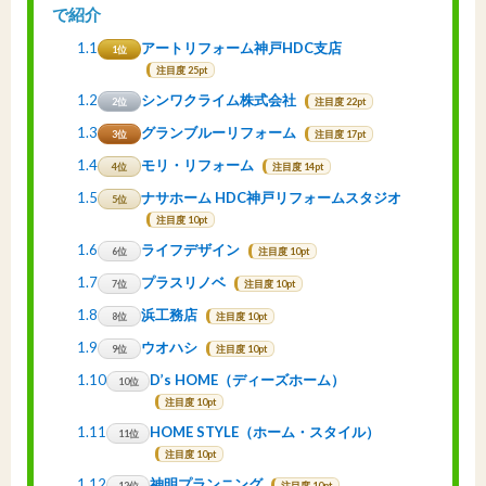
で紹介
1.1
アートリフォーム神戸HDC支店
1位
注目度 25pt
1.2
シンワクライム株式会社
2位
注目度 22pt
1.3
グランブルーリフォーム
3位
注目度 17pt
1.4
モリ・リフォーム
4位
注目度 14pt
1.5
ナサホーム HDC神戸リフォームスタジオ
5位
注目度 10pt
1.6
ライフデザイン
6位
注目度 10pt
1.7
プラスリノベ
7位
注目度 10pt
1.8
浜工務店
8位
注目度 10pt
1.9
ウオハシ
9位
注目度 10pt
1.10
D’s HOME（ディーズホーム）
10位
注目度 10pt
1.11
HOME STYLE（ホーム・スタイル）
11位
注目度 10pt
1.12
神明プランニング
12位
注目度 10pt