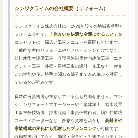
シンワクライムの会社概要（リフォーム）
シンワクライム株式会社は、1991年設立の地域密着型リ
フォーム会社で、
「住まいを快適な空間にすること」
を
コンセプトに、幅広い工事メニューを展開しています。
一般的な室内リフォームやリノベーションだけでなく、
給排水衛生設備工事、介護保険制度住宅改修工事、エク
ステリア工事、外壁・屋根工事の設計・施工など、住ま
いの性能や使い勝手に関わる部分まできめ細かく対応し
ているのが強みです。
多数の有資格者が在籍している点も見逃せません。マン
ションリフォームマネージャーや二級建築士、給水装置
工事主任技術者、排水設備工事責任技術者、福祉住環境
コーディネーターなど、多彩な資格を活かし、
高齢者や
家族構成の変化にも配慮したプランニング
が可能です。
設備交換だけでなく、動線・安全性・将来のメンテナン