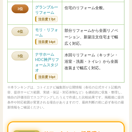
グランブルー
住宅のリフォーム全般。
3位
リフォーム
注目度 17pt
モリ・リフォ
部分リフォームから全面リノベ
4位
ーム
ーション、新築注文住宅まで幅
注目度 14pt
広く対応。
ナサホーム
水回りリフォーム（キッチン・
5位
HDC神戸リフ
浴室・洗面・トイレ）から全面
ォームスタジ
改装まで幅広く対応。
オ
注目度 10pt
※本ランキングは、コトイエナビ編集部が公開情報（各社の公式サイト記載内
容、提供サービス範囲、実績・保証・対応体制など）を継続的に収集・整理し、
独自の評価項目でスコアリングしたうえで作成した比較結果です。掲載後に提供
条件や対応範囲が変更される場合がありますので、最終判断の前に必ず各社の最
新情報をご確認ください。