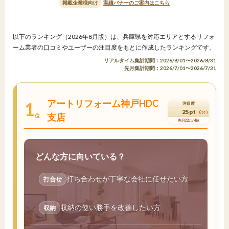
掲載企業様向け
実績バナーのご案内はこちら
以下のランキング（2026年8月版）は、兵庫県を対応エリアとするリフォ
ーム業者の口コミやユーザーの注目度をもとに作成したランキングです。
リアルタイム集計期間：2026/8/01〜2026/8/31
先月集計期間：2026/7/01〜2026/7/31
アートリフォーム神戸HDC
1
注目度
25pt
(3pt↑)
支店
位
先月22pt / 4位
どんな方に向いている？
打ち合わせが丁寧な会社に任せたい方
打合せ
収納の使い勝手を改善したい方
収納