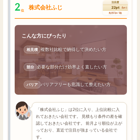
2
注目度
株式会社ふじ
22pt
(5pt↑)
位
先月17pt / 3位
こんな方にぴったり
複数社比較で納得して決めたい方
相見積
必要な部分だけ効率よく直したい方
部分
バリアフリーも意識して整えたい方
バリア
「株式会社ふじ」は2位に入り、上位比較に入
れておきたい会社です。 見積もり条件の差を確
認しておきたい会社です。 前月より順位が上が
っており、直近で注目が強まっている会社で
す。