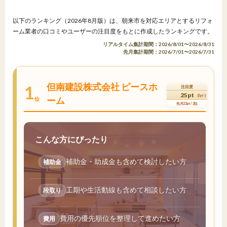
以下のランキング（2026年8月版）は、朝来市を対応エリアとするリフォ
ーム業者の口コミやユーザーの注目度をもとに作成したランキングです。
リアルタイム集計期間：2026/8/01〜2026/8/31
先月集計期間：2026/7/01〜2026/7/31
但南建設株式会社 ピースホ
1
注目度
25pt
(3pt↑)
ーム
位
先月22pt / 2位
こんな方にぴったり
補助金・助成金も含めて検討したい方
補助金
工期や生活動線も含めて相談したい方
段取り
費用の優先順位を整理して進めたい方
費用