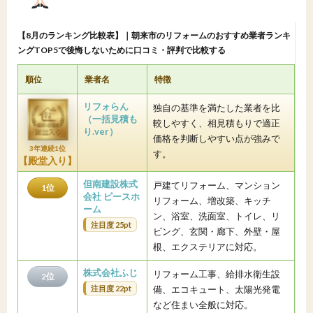
【8月のランキング比較表】｜朝来市のリフォームのおすすめ業者ランキ
ングTOP5で後悔しないために口コミ・評判で比較する
順位
業者名
特徴
リフォらん
独自の基準を満たした業者を比
（一括見積も
較しやすく、相見積もりで適正
り.ver）
価格を判断しやすい点が強みで
3年連続1位
す。
【殿堂入り】
但南建設株式
戸建てリフォーム、マンション
1位
会社 ピースホ
リフォーム、増改築、キッチ
ーム
ン、浴室、洗面室、トイレ、リ
注目度 25pt
ビング、玄関・廊下、外壁・屋
根、エクステリアに対応。
株式会社ふじ
リフォーム工事、給排水衛生設
2位
注目度 22pt
備、エコキュート、太陽光発電
など住まい全般に対応。