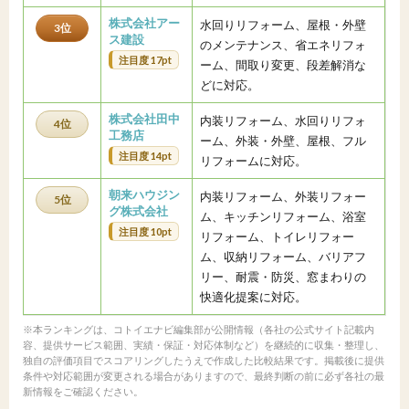
株式会社アー
水回りリフォーム、屋根・外壁
3位
ス建設
のメンテナンス、省エネリフォ
注目度 17pt
ーム、間取り変更、段差解消な
どに対応。
株式会社田中
内装リフォーム、水回りリフォ
4位
工務店
ーム、外装・外壁、屋根、フル
注目度 14pt
リフォームに対応。
朝来ハウジン
内装リフォーム、外装リフォー
5位
グ株式会社
ム、キッチンリフォーム、浴室
注目度 10pt
リフォーム、トイレリフォー
ム、収納リフォーム、バリアフ
リー、耐震・防災、窓まわりの
快適化提案に対応。
※本ランキングは、コトイエナビ編集部が公開情報（各社の公式サイト記載内
容、提供サービス範囲、実績・保証・対応体制など）を継続的に収集・整理し、
独自の評価項目でスコアリングしたうえで作成した比較結果です。掲載後に提供
条件や対応範囲が変更される場合がありますので、最終判断の前に必ず各社の最
新情報をご確認ください。