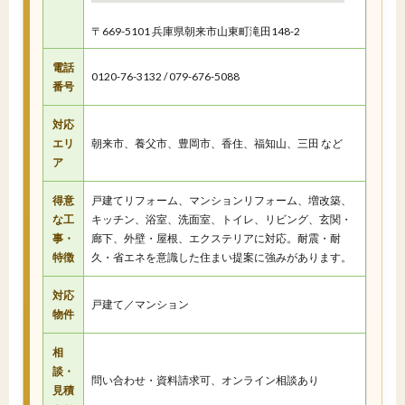
〒669-5101 兵庫県朝来市山東町滝田148-2
電話
0120-76-3132 / 079-676-5088
番号
対応
エリ
朝来市、養父市、豊岡市、香住、福知山、三田 など
ア
得意
戸建てリフォーム、マンションリフォーム、増改築、
な工
キッチン、浴室、洗面室、トイレ、リビング、玄関・
事・
廊下、外壁・屋根、エクステリアに対応。耐震・耐
特徴
久・省エネを意識した住まい提案に強みがあります。
対応
戸建て／マンション
物件
相
談・
問い合わせ・資料請求可、オンライン相談あり
見積