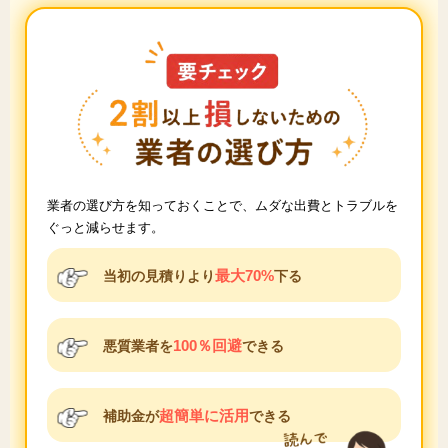
業者の選び方を知っておくことで、ムダな出費とトラブルを
ぐっと減らせます。
最大70%
当初の見積りより
下る
100％回避
悪質業者を
できる
超簡単に活用
補助金が
できる