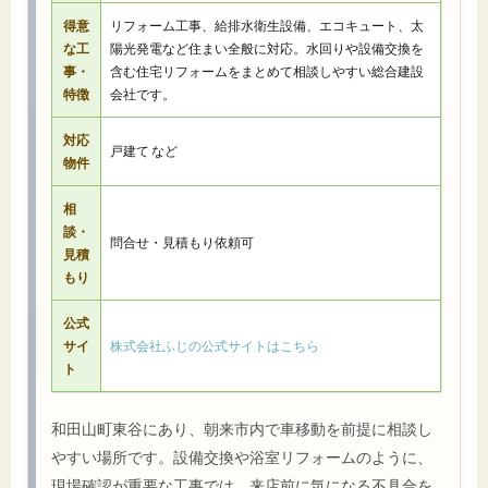
得意
リフォーム工事、給排水衛生設備、エコキュート、太
な工
陽光発電など住まい全般に対応。水回りや設備交換を
事・
含む住宅リフォームをまとめて相談しやすい総合建設
特徴
会社です。
対応
戸建て など
物件
相
談・
問合せ・見積もり依頼可
見積
もり
公式
サイ
株式会社ふじの公式サイトはこちら
ト
和田山町東谷にあり、朝来市内で車移動を前提に相談し
やすい場所です。設備交換や浴室リフォームのように、
現場確認が重要な工事では、来店前に気になる不具合を