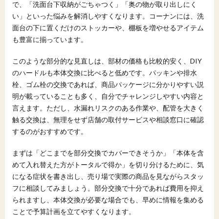
で、「洗面台下収納がごちゃつく」「奥の物が取り出しにく
い」といった悩みを解消しやすくなります。コーナンには、洗
面台の下に置くだけのストッカーや、棚板を増やせるアイテム
も豊富に揃っています。
このような部分的な見直しは、部材の価格も比較的安く、DIY
のハードルも本体交換に比べると低めです。パッキンや排水
栓、ゴム栓の交換であれば、商品パッケージに分かりやすい説
明が載っていることも多く、自分でチャレンジしやすい内容と
言えます。ただし、水漏れリスクのある作業や、配管を大きく
触る交換は、無理をせず店舗の取付サービスや相談窓口に確認
するのがおすすめです。
まずは「どこまでを部分交換でカバーできそうか」「本体を含
めて入れ替えた方がトータルで得か」を切り分けるために、気
になる症状を書き出し、売り場で実際の商品を見ながらスタッ
フに相談してみましょう。部分交換で十分であれば費用を抑え
られますし、本体交換が必要な場合でも、早めに情報を集める
ことで予算計画を立てやすくなります。