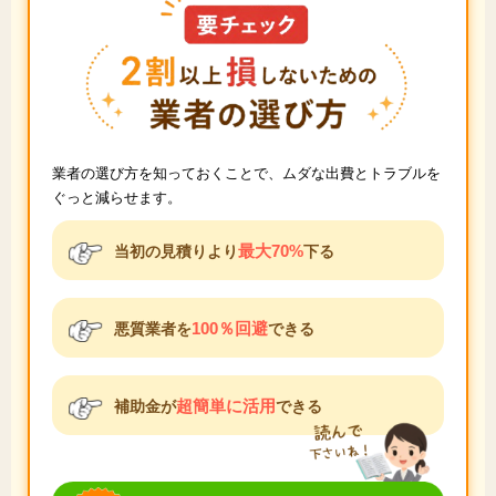
業者の選び方を知っておくことで、ムダな出費とトラブルを
ぐっと減らせます。
最大70%
当初の見積りより
下る
100％回避
悪質業者を
できる
超簡単に活用
補助金が
できる