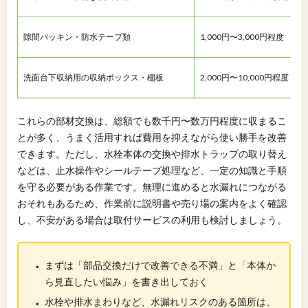
隙間パッキン・防水テープ類
1,000円〜3,000円程度
洗面台下収納用の収納ボックス・棚板
2,000円〜10,000円程度
これらの部材交換は、総額でも数千円〜数万円程度に収まるこ
とが多く、うまく活用すれば費用を抑えながら使い勝手を改善
できます。ただし、水栓本体の交換や排水トラップの取り替え
などは、止水操作やシールテープ処理など、一定の知識と手順
を守る必要がある作業です。無理に進めると水漏れにつながる
おそれもあるため、作業前に説明書や売り場の案内をよく確認
し、不安がある場合は取付サービスの利用も検討しましょう。
・
まずは「部品交換だけで改善できる不満」と「本体か
ら見直したい悩み」を書き出しておく
・
水栓や排水まわりなど、水漏れリスクのある箇所は、