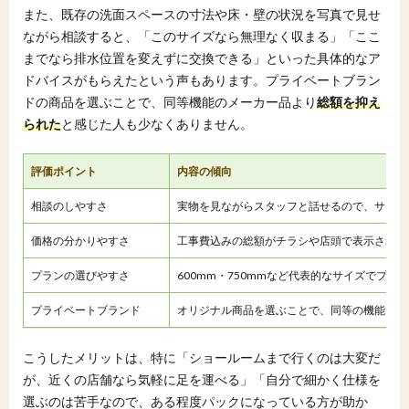
また、既存の洗面スペースの寸法や床・壁の状況を写真で見せ
ながら相談すると、「このサイズなら無理なく収まる」「ここ
までなら排水位置を変えずに交換できる」といった具体的なア
ドバイスがもらえたという声もあります。プライベートブラン
ドの商品を選ぶことで、同等機能のメーカー品より
総額を抑え
られた
と感じた人も少なくありません。
評価ポイント
内容の傾向
相談のしやすさ
実物を見ながらスタッフと話せるので、サイズ
価格の分かりやすさ
工事費込みの総額がチラシや店頭で表示されて
プランの選びやすさ
600mm・750mmなど代表的なサイズでプ
プライベートブランド
オリジナル商品を選ぶことで、同等の機能を持
こうしたメリットは、特に「ショールームまで行くのは大変だ
が、近くの店舗なら気軽に足を運べる」「自分で細かく仕様を
選ぶのは苦手なので、ある程度パックになっている方が助か