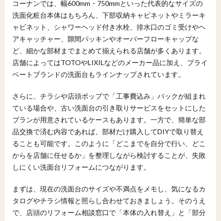
コーナンでは、幅600mm・750mmといった代表的なサイズの
8
交換後の洗面台を長持ちさせるメンテナンスとト
洗面化粧台本体はもちろん、下部収納キャビネットやミラーキ
ラブル予防
ャビネット、シャワーヘッド付き水栓、排水口のゴミ受けやヘ
8.1
日常の掃除とゴミ受け・ヘアキャッチャーのケ
アキャッチャー、隙間パッキンやオーバーフローキャップな
ア方法
ど、細かな部材までまとめて揃えられる店舗が多くあります。
8.2
水漏れ・汚れ・カビを防ぐための点検ポイント
店舗によってはTOTOやLIXILなどのメーカー品に加え、プライ
9
コーナンで洗面台を交換・リフォームするときの
ベートブランドの洗面台もラインナップされています。
考え方と次のステップ
さらに、チラシや店頭ポップで「工事費込み」パックが組まれ
9.1
この記事のポイント整理と、洗面台交換で失敗
ている場合や、古い洗面台の引き取りサービスをセットにした
しにくくするコツ
プランが用意されているケースもあります。一方で、簡単な部
9.2
コーナンでの相談とあわせて、一括見積もりサ
品交換で済む内容であれば、部材だけ購入してDIYで取り替え
イトも活用するメリット
ることも可能です。このように「どこまでを自分で行い、どこ
からを店舗に任せるか」を整理しながら検討することが、失敗
しにくい洗面台リフォームにつながります。
まずは、現在の洗面台のサイズや不満点をメモし、気になるカ
タログやチラシ情報と照らし合わせておきましょう。そのうえ
で、店頭のリフォーム相談窓口で「本体の入れ替え」と「部分