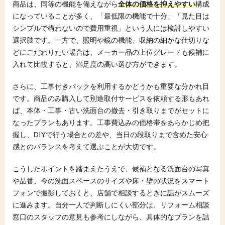
商品は、同等の機能を備えながら
全体の価格を抑えやすい
構成
になっていることが多く、「最低限の機能で十分」「見た目は
シンプルで構わないので費用重視」という人には検討しやすい
選択肢です。一方で、照明や鏡の機能、収納の細かな仕切りな
どにこだわりたい場合は、メーカー品の上位グレードも候補に
入れて比較すると、満足度の高い選び方ができます。
さらに、工事付きパックを利用するかどうかも重要な分かれ目
です。商品のみ購入して別途取付サービスを依頼する形もあれ
ば、本体・工事・古い洗面台の撤去・引き取りまでがセットに
なったプランもあります。工事費込みの価格帯をあらかじめ把
握し、DIYで行う場合との差や、当日の段取りまで含めた安心
感とのバランスを考えて選ぶことが大切です。
こうしたポイントを踏まえたうえで、候補となる洗面台の写真
や品番、今の洗面スペースのサイズや床・壁の状況をスマート
フォンで撮影しておくと、店舗で相談するときに話がスムーズ
に進みます。自分一人で判断しにくい部分は、リフォーム相談
窓口のスタッフの意見も参考にしながら、具体的なプランを詰