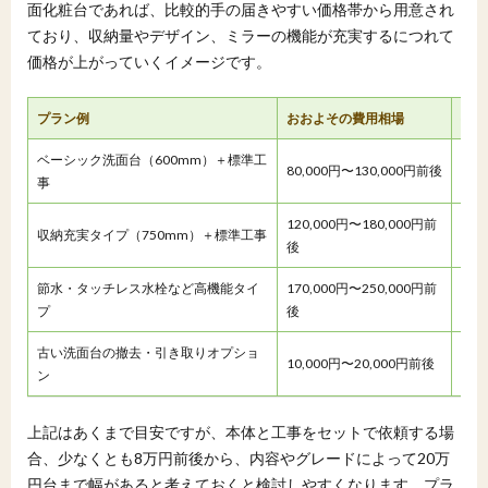
面化粧台であれば、比較的手の届きやすい価格帯から用意され
ており、収納量やデザイン、ミラーの機能が充実するにつれて
価格が上がっていくイメージです。
プラン例
おおよその費用相場
特徴
ベーシック洗面台（600mm）＋標準工
80,000円〜130,000円前後
シン
事
120,000円〜180,000円前
収納充実タイプ（750mm）＋標準工事
引き
後
節水・タッチレス水栓など高機能タイ
170,000円〜250,000円前
デザ
プ
後
る。
古い洗面台の撤去・引き取りオプショ
10,000円〜20,000円前後
自分
ン
上記はあくまで目安ですが、本体と工事をセットで依頼する場
合、少なくとも8万円前後から、内容やグレードによって20万
円台まで幅があると考えておくと検討しやすくなります。プラ