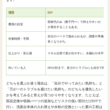
項目
DIY
部材代のみ（数千円〜）で抑えやすいが、失敗
費用の目安
が発生することもある。
自分のペースで進められるが、調査や準備を含
作業時間・手間
長くなりがち。
仕上がり・安心感
スキル次第で差が出やすい。水漏れや水平のズ
向いている人
DIYが好きで、多少のトラブルにも自分で対処
どちらを選ぶか迷う場合は、「自分でやってみたい気持ち」と
「万が一のトラブルを避けたい気持ち」のどちらを優先したい
かを考えてみると答えが見つかりやすくなります。たとえば、
部品交換や収納パーツの追加などリスクの低い部分だけDIYで
行い、洗面台本体の入れ替えや水栓の交換といった要の工程は