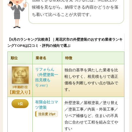
候補を見ながら、納得できる内容かどうかを落
ち着いて比べることが大切です。
【8月のランキング比較表】｜尾花沢市の外壁塗装のおすすめ業者ランキ
ングTOP8は口コミ・評判の傾向で選ぶ
順位
業者名
特徴
リフォらん
独自の基準を満たした業者を比
（外壁塗装一
較しやすく、相見積もりで適正
括見積も
価格を判断しやすい点が強みで
り.ver）
3年連続1位
す。
【殿堂入り】
有限会社コマ
外壁塗装／屋根塗装／塗り替え
1位
ツ塗装
／塗装工事／内装・外装工事／
注目度 25pt
リペア補修など、住まいの不具
合に合わせて工程を組み立てや
すい