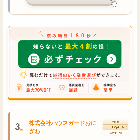
株式会社ハウスガードおに
注目度
3
17pt
(3pt↑)
位
ざわ
先月14pt / 4位