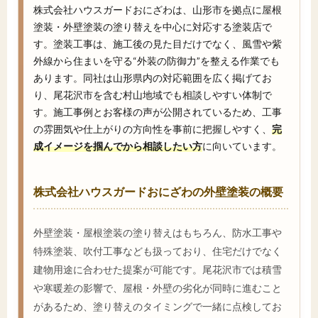
株式会社ハウスガードおにざわは、山形市を拠点に屋根
塗装・外壁塗装の塗り替えを中心に対応する塗装店で
す。塗装工事は、施工後の見た目だけでなく、風雪や紫
外線から住まいを守る“外装の防御力”を整える作業でも
あります。同社は山形県内の対応範囲を広く掲げてお
り、尾花沢市を含む村山地域でも相談しやすい体制で
す。施工事例とお客様の声が公開されているため、工事
の雰囲気や仕上がりの方向性を事前に把握しやすく、
完
成イメージを掴んでから相談したい方
に向いています。
株式会社ハウスガードおにざわの外壁塗装の概要
外壁塗装・屋根塗装の塗り替えはもちろん、防水工事や
特殊塗装、吹付工事なども扱っており、住宅だけでなく
建物用途に合わせた提案が可能です。尾花沢市では積雪
や寒暖差の影響で、屋根・外壁の劣化が同時に進むこと
があるため、塗り替えのタイミングで一緒に点検してお