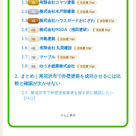
1.1
有限会社コマツ塗装
1位
注目度 25pt
1.2
株式会社水戸部建装
2位
注目度 22pt
1.3
株式会社ハウスガードおにざわ
3位
注目度 17pt
1.4
株式会社IKEDA（池田塗研）
4位
注目度 14pt
1.5
沖島塗装
5位
注目度 10pt
1.6
有限会社 丸晃建設
6位
注目度 10pt
1.7
マーブル
7位
注目度 10pt
1.8
ゆうき総業株式会社
8位
注目度 10pt
2
まとめ｜尾花沢市で外壁塗装を成功させるには比
較と確認が欠かせない
2.1
尾花沢市で外壁塗装業者を探す前に確認したい
【FAQ】
さらに表示