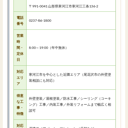
〒991-0041 山形県寒河江市寒河江三条136-2
電話
0237-86-1800
番号
営業
時
間・
8:00～19:00（年中無休）
定休
日
対応
寒河江市を中心とした近隣エリア（尾花沢市の外壁塗
エリ
装相談にも対応）
ア
得意
外壁塗装／屋根塗装／防水工事／シーリング（コーキ
な工
ング）工事／内装工事／外装リフォームまで幅広く相
事・
談可
特徴
対応