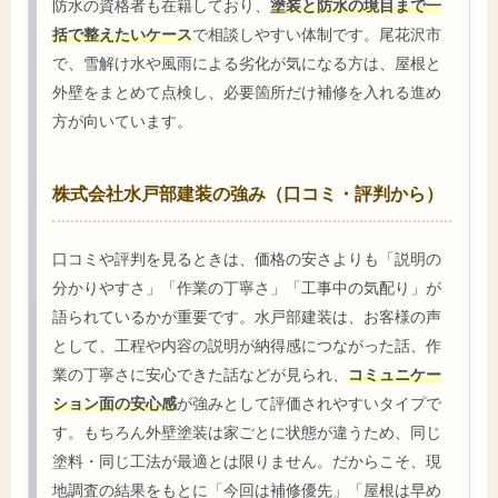
防水の資格者も在籍しており、
塗装と防水の境目まで一
括で整えたいケース
で相談しやすい体制です。尾花沢市
で、雪解け水や風雨による劣化が気になる方は、屋根と
外壁をまとめて点検し、必要箇所だけ補修を入れる進め
方が向いています。
株式会社水戸部建装の強み（口コミ・評判から）
口コミや評判を見るときは、価格の安さよりも「説明の
分かりやすさ」「作業の丁寧さ」「工事中の気配り」が
語られているかが重要です。水戸部建装は、お客様の声
として、工程や内容の説明が納得感につながった話、作
業の丁寧さに安心できた話などが見られ、
コミュニケー
ション面の安心感
が強みとして評価されやすいタイプで
す。もちろん外壁塗装は家ごとに状態が違うため、同じ
塗料・同じ工法が最適とは限りません。だからこそ、現
地調査の結果をもとに「今回は補修優先」「屋根は早め