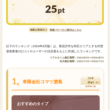
25
pt
掲載企業様向け
実績バナーのご案内はこちら
以下のランキング（2026年8月版）は、尾花沢市を対応エリアとする外壁
塗装業者の口コミやユーザーの注目度をもとに作成したランキングです。
リアルタイム集計期間：2026/8/01〜2026/8/31
先月集計期間：2026/7/01〜2026/7/31
1
注目度
有限会社コマツ塗装
25pt
(3pt↑)
位
先月22pt / 2位
おすすめのタイプ