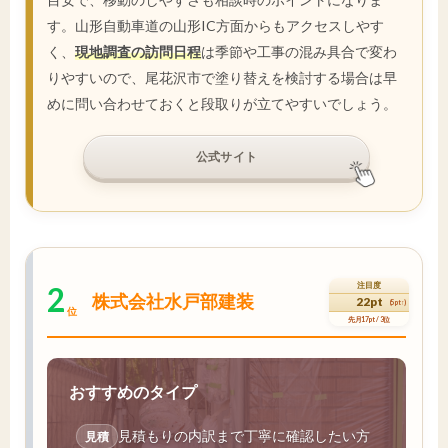
す。山形自動車道の山形IC方面からもアクセスしやす
く、
現地調査の訪問日程
は季節や工事の混み具合で変わ
りやすいので、尾花沢市で塗り替えを検討する場合は早
めに問い合わせておくと段取りが立てやすいでしょう。
公式サイト
2
注目度
株式会社水戸部建装
22pt
(5pt↑)
位
先月17pt / 3位
おすすめのタイプ
見積もりの内訳まで丁寧に確認したい方
見積