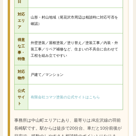
日
対応
山形・村山地域（尾花沢市周辺は相談時に対応可否を
エリ
確認）
ア
得意
外壁塗装／屋根塗装／塗り替え／塗装工事／内装・外
な工
装工事／リペア補修など、住まいの不具合に合わせて
事・
工程を組み立てやすい
特徴
対応
戸建て／マンション
物件
公式
サイ
有限会社コマツ塗装の公式サイトはこちら
ト
事務所は中山町エリアにあり、最寄りはJR左沢線の羽前
長崎駅です。駅からは徒歩で20分台、車だと10分前後が
目安で、移動のしやすさも相談時のポイントになりま