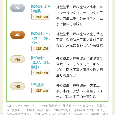
株式会社水戸
外壁塗装／屋根塗装／防水工事
2位
部建装
／シーリング（コーキング）工
注目度 22pt
事／内装工事／外装リフォーム
まで幅広く相談可
株式会社ハウ
外壁塗装／屋根塗装／塗り替え
3位
スガードおに
工事／各種防水工事／吹付工事
ざわ
など、用途に合わせた外装提案
注目度 17pt
株式会社
外壁塗装／屋根塗装／建築塗装
4位
IKEDA（池田
全般／シーリング（コーキン
塗研）
グ）／防水工事／雨樋交換／雨
注目度 14pt
漏り調査など
沖島塗装
外壁塗装、屋根塗装、防水工
5位
注目度 10pt
事、木部アク洗い、各種リフォ
ーム／職人直営の一貫対応
※本ランキングは、コトイエナビ編集部が公開情報（各社の公式サイト記載内
容、提供サービス範囲、実績・保証・対応体制など）を継続的に収集・整理し、
独自の評価項目でスコアリングしたうえで作成した比較結果です。掲載後に提供