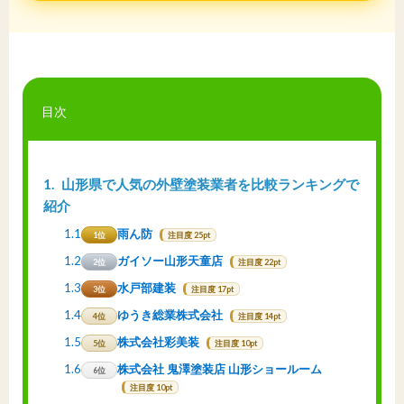
目次
1
山形県で人気の外壁塗装業者を比較ランキングで
紹介
1.1
雨ん防
1位
注目度 25pt
1.2
ガイソー山形天童店
2位
注目度 22pt
1.3
水戸部建装
3位
注目度 17pt
1.4
ゆうき総業株式会社
4位
注目度 14pt
1.5
株式会社彩美装
5位
注目度 10pt
1.6
株式会社 鬼澤塗装店 山形ショールーム
6位
注目度 10pt