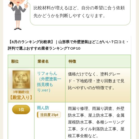
比較材料が増えるほど、自分の希望に合う依頼
先かどうかを判断しやすくなります。
【8月のランキング比較表】｜山形県で外壁塗装はどこがいい？口コミ・
評判で選ぶおすすめ業者ランキングTOP10
順位
業者名
特徴
リフォらん
価格だけでなく、塗料グレー
（外壁塗装一
ド・下地処理・塗り回数まで見
括見積も
比べやすいのが特徴です。
り.ver）
3年連続1位
【殿堂入り】
雨ん防
雨漏り修理、雨漏り調査、外壁
1位
注目度 25pt
防水工事、屋上防水工事、金属
屋根防水工事、各種シーリング
工事、タイル剥落防止工事、屋
根工事全般など。