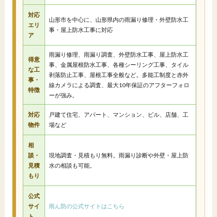
対応
山形市を中心に、山形県内の雨漏り修理・外壁防水工
エリ
事・屋上防水工事に対応
ア
雨漏り修理、雨漏り調査、外壁防水工事、屋上防水工
得意
事、金属屋根防水工事、各種シーリング工事、タイル
な工
剥落防止工事、屋根工事全般など。多能工制度と赤外
事・
線カメラによる調査、最大10年保証のアフターフォロ
特徴
ーが強み。
対応
戸建て住宅、アパート、マンション、ビル、店舗、工
物件
場など
相
談・
現地調査・見積もり無料。雨漏り診断や外壁・屋上防
見積
水の相談も可能。
もり
公式
サイ
雨ん防の公式サイトはこちら
ト