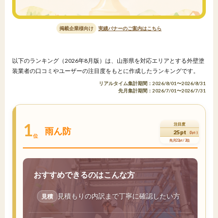
掲載企業様向け
実績バナーのご案内はこちら
以下のランキング（2026年8月版）は、山形県を対応エリアとする外壁塗
装業者の口コミやユーザーの注目度をもとに作成したランキングです。
リアルタイム集計期間：2026/8/01〜2026/8/31
先月集計期間：2026/7/01〜2026/7/31
1
注目度
雨ん防
25pt
(3pt↑)
位
先月22pt / 2位
おすすめできるのはこんな方
見積もりの内訳まで丁寧に確認したい方
見積