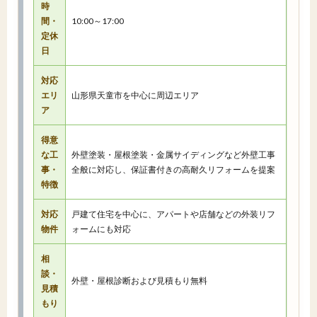
時
間・
10:00～17:00
定休
日
対応
エリ
山形県天童市を中心に周辺エリア
ア
得意
な工
外壁塗装・屋根塗装・金属サイディングなど外壁工事
事・
全般に対応し、保証書付きの高耐久リフォームを提案
特徴
対応
戸建て住宅を中心に、アパートや店舗などの外装リフ
物件
ォームにも対応
相
談・
外壁・屋根診断および見積もり無料
見積
もり