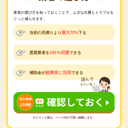
業者の選び方を知っておくことで、ムダな出費とトラブルを
ぐっと減らせます。
最大70%
当初の見積りより
下る
100％回避
悪質業者を
できる
超簡単に活用
補助金が
できる
※クリック後は、ページ内の下部へ移動します。