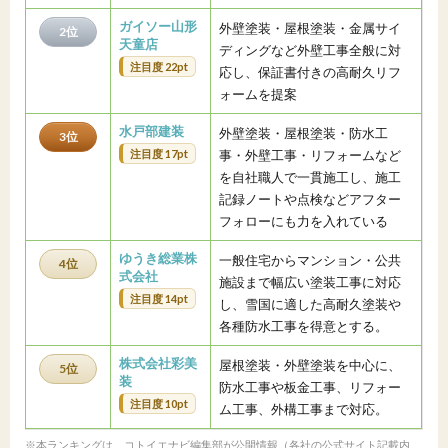
ガイソー山形
外壁塗装・屋根塗装・金属サイ
2位
天童店
ディングなど外壁工事全般に対
注目度 22pt
応し、保証書付きの高耐久リフ
ォームを提案
水戸部建装
外壁塗装・屋根塗装・防水工
3位
注目度 17pt
事・外壁工事・リフォームなど
を自社職人で一貫施工し、施工
記録ノートや点検などアフター
フォローにも力を入れている
ゆうき総業株
一般住宅からマンション・公共
4位
式会社
施設まで幅広い塗装工事に対応
注目度 14pt
し、雪国に適した高耐久塗装や
各種防水工事を得意とする。
株式会社彩美
屋根塗装・外壁塗装を中心に、
5位
装
防水工事や板金工事、リフォー
注目度 10pt
ム工事、外構工事まで対応。
※本ランキングは、コトイエナビ編集部が公開情報（各社の公式サイト記載内