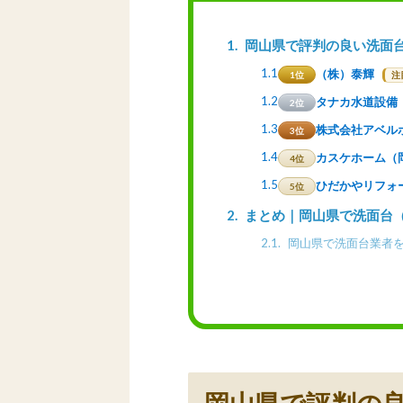
1
岡山県で評判の良い洗面
1.1
（株）泰輝
1位
注
1.2
タナカ水道設備
2位
1.3
株式会社アベル
3位
1.4
カスケホーム（
4位
1.5
ひだかやリフォ
5位
2
まとめ｜岡山県で洗面台
2.1
岡山県で洗面台業者を