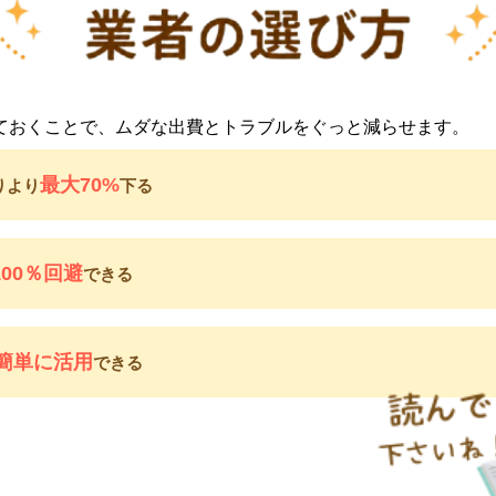
ておくことで、ムダな出費とトラブルをぐっと減らせます。
最大70%
りより
下る
100％回避
できる
簡単に活用
できる