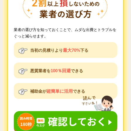
業者の選び方を知っておくことで、ムダな出費とトラブルを
ぐっと減らせます。
最大70%
当初の見積りより
下る
100％回避
悪質業者を
できる
超簡単に活用
補助金が
できる