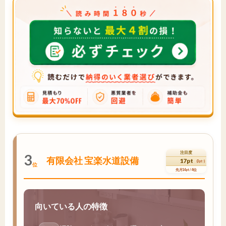
注目度
3
有限会社 宝楽水道設備
17pt
(3pt↑)
位
先月14pt / 4位
向いている人の特徴