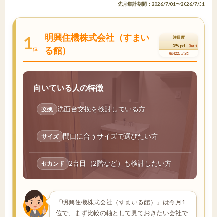
先月集計期間：2026/7/01〜2026/7/31
明興住機株式会社（すまい
1
注目度
25pt
(3pt↑)
る館）
位
先月22pt / 2位
向いている人の特徴
洗面台交換を検討している方
交換
間口に合うサイズで選びたい方
サイズ
2台目（2階など）も検討したい方
セカンド
「明興住機株式会社（すまいる館）」は今月1
位で、まず比較の軸として見ておきたい会社で