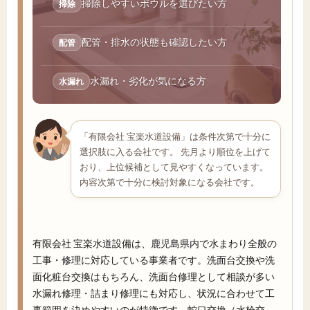
掃除しやすいボウルを選びたい方
掃除
配管・排水の状態も確認したい方
配管
水漏れ・劣化が気になる方
水漏れ
「有限会社 宝楽水道設備」は条件次第で十分に
選択肢に入る会社です。 先月より順位を上げて
おり、上位候補として見やすくなっています。
内容次第で十分に検討対象になる会社です。
有限会社 宝楽水道設備は、鹿児島県内で水まわり全般の
工事・修理に対応している事業者です。洗面台交換や洗
面化粧台交換はもちろん、洗面台修理として相談が多い
水漏れ修理・詰まり修理にも対応し、状況に合わせて工
事範囲を決めやすいのが特徴です。蛇口交換（水栓交