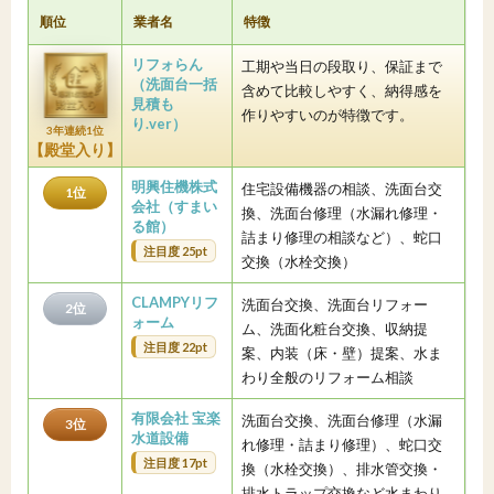
順位
業者名
特徴
リフォらん
工期や当日の段取り、保証まで
（洗面台一括
含めて比較しやすく、納得感を
見積も
作りやすいのが特徴です。
り.ver）
3年連続1位
【殿堂入り】
明興住機株式
住宅設備機器の相談、洗面台交
1位
会社（すまい
換、洗面台修理（水漏れ修理・
る館）
詰まり修理の相談など）、蛇口
注目度 25pt
交換（水栓交換）
CLAMPYリフ
洗面台交換、洗面台リフォー
2位
ォーム
ム、洗面化粧台交換、収納提
注目度 22pt
案、内装（床・壁）提案、水ま
わり全般のリフォーム相談
有限会社 宝楽
洗面台交換、洗面台修理（水漏
3位
水道設備
れ修理・詰まり修理）、蛇口交
注目度 17pt
換（水栓交換）、排水管交換・
排水トラップ交換など水まわり