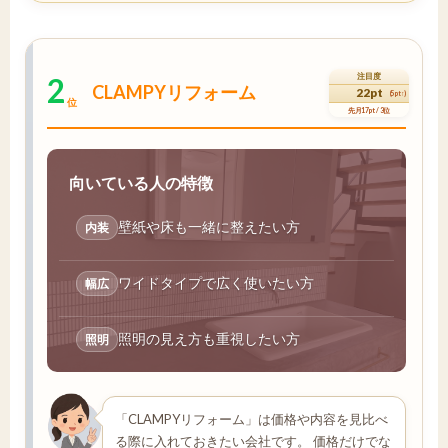
2
注目度
CLAMPYリフォーム
22pt
(5pt↑)
位
先月17pt / 3位
向いている人の特徴
壁紙や床も一緒に整えたい方
内装
ワイドタイプで広く使いたい方
幅広
照明の見え方も重視したい方
照明
「CLAMPYリフォーム」は価格や内容を見比べ
る際に入れておきたい会社です。 価格だけでな