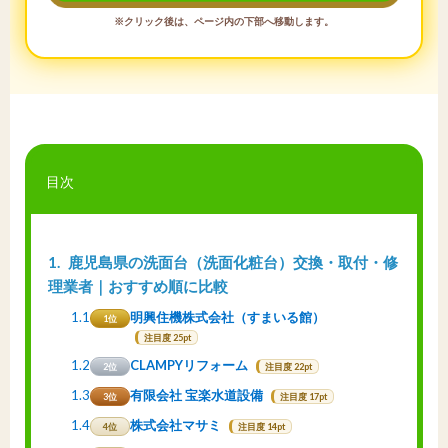
※クリック後は、ページ内の下部へ移動します。
目次
1
鹿児島県の洗面台（洗面化粧台）交換・取付・修
理業者｜おすすめ順に比較
1.1
明興住機株式会社（すまいる館）
1位
注目度 25pt
1.2
CLAMPYリフォーム
2位
注目度 22pt
1.3
有限会社 宝楽水道設備
3位
注目度 17pt
1.4
株式会社マサミ
4位
注目度 14pt