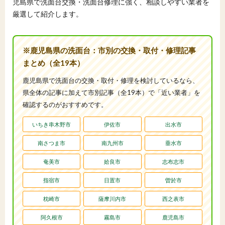
児島県で洗面台交換・洗面台修理に強く、相談しやすい業者を
厳選して紹介します。
※鹿児島県の洗面台：市別の交換・取付・修理記事
まとめ（全19本）
鹿児島県で洗面台の交換・取付・修理を検討しているなら、
県全体の記事に加えて市別記事（全19本）で「近い業者」を
確認するのがおすすめです。
いちき串木野市
伊佐市
出水市
南さつま市
南九州市
垂水市
奄美市
姶良市
志布志市
指宿市
日置市
曽於市
枕崎市
薩摩川内市
西之表市
阿久根市
霧島市
鹿児島市