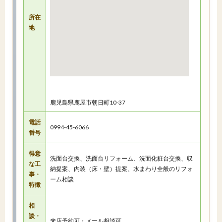
所在
地
鹿児島県鹿屋市朝日町10-37
電話
0994-45-6066
番号
得意
洗面台交換、洗面台リフォーム、洗面化粧台交換、収
な工
納提案、内装（床・壁）提案、水まわり全般のリフォ
事・
ーム相談
特徴
相
談・
来店予約可・メール相談可