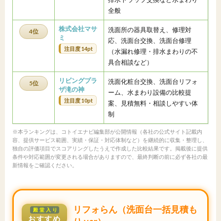
全般
株式会社マサ
洗面所の器具取替え、修理対
4位
ミ
応、洗面台交換、洗面台修理
注目度 14pt
（水漏れ修理・排水まわりの不
具合相談など）
リビングプラ
洗面化粧台交換、洗面台リフォ
5位
ザ滝の神
ーム、水まわり設備の比較提
注目度 10pt
案、見積無料・相談しやすい体
制
※本ランキングは、コトイエナビ編集部が公開情報（各社の公式サイト記載内
容、提供サービス範囲、実績・保証・対応体制など）を継続的に収集・整理し、
独自の評価項目でスコアリングしたうえで作成した比較結果です。掲載後に提供
条件や対応範囲が変更される場合がありますので、最終判断の前に必ず各社の最
新情報をご確認ください。
リフォらん（洗面台一括見積も
殿堂入り
おすすめ