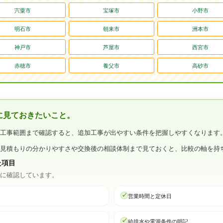
宍粟市
宝塚市
小野市
明石市
朝来市
洲本市
神戸市
芦屋市
西宮市
赤穂市
養父市
高砂市
に見ておきたいこと。
・工事範囲まで確認すると、追加工事が出やすい条件を把握しやすくなります
、見積もりの分かりやすさや交換後の相談体制まで見ておくと、比較の軸を持
た項目
心に確認しています。
営業時間と定休日
給排水や電源条件の明記