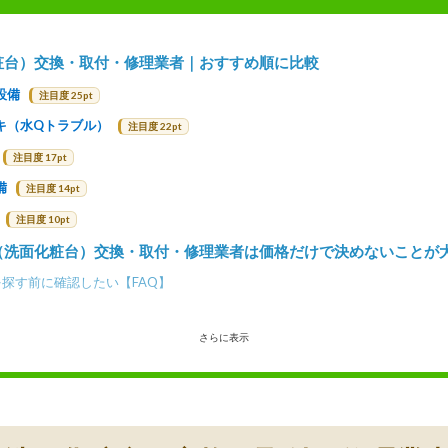
粧台）交換・取付・修理業者｜おすすめ順に比較
設備
注目度 25pt
キ（水Qトラブル）
注目度 22pt
注目度 17pt
備
注目度 14pt
注目度 10pt
（洗面化粧台）交換・取付・修理業者は価格だけで決めないことが
探す前に確認したい【FAQ】
さらに表示