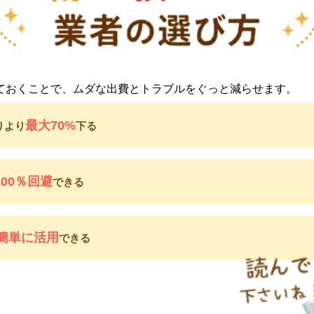
ておくことで、ムダな出費とトラブルをぐっと減らせます。
最大70%
りより
下る
100％回避
できる
簡単に活用
できる