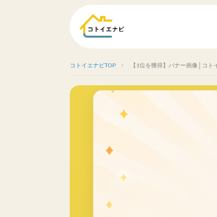
コトイエナビTOP
【1位を獲得】バナー画像│コト