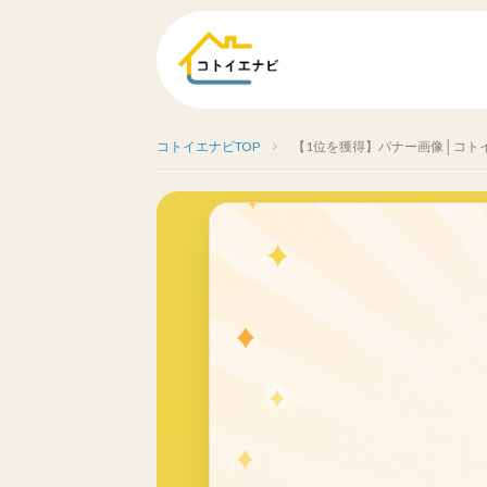
コトイエナビTOP
【1位を獲得】バナー画像│コト