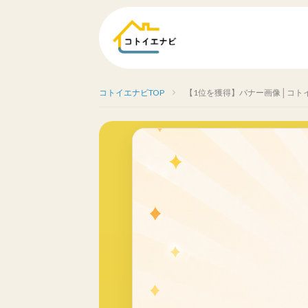
コトイエナビTOP
【1位を獲得】バナー画像│コト