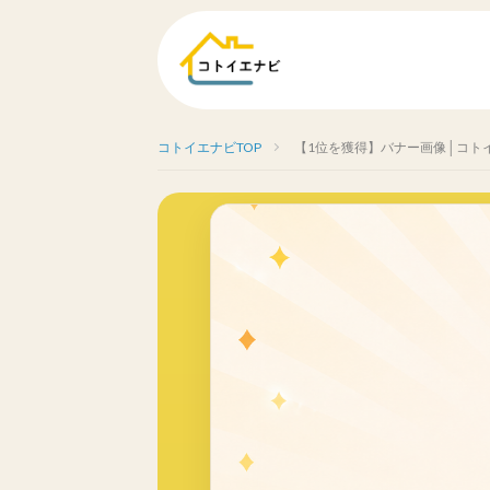
コトイエナビTOP
【1位を獲得】バナー画像│コト