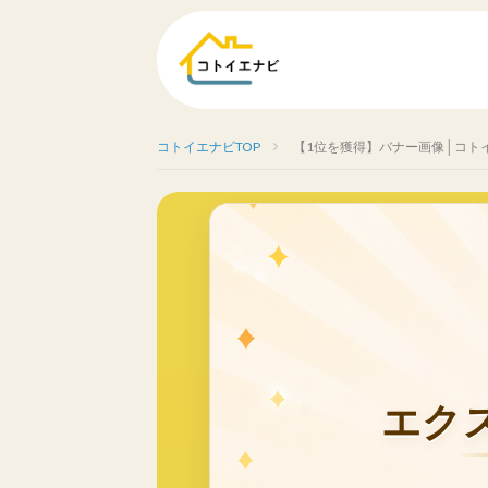
コトイエナビTOP
【1位を獲得】バナー画像│コト
エク