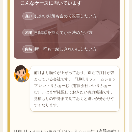
こんなケースに向いています
におい対策も含めて改善したい方
臭い
相場感を掴んでから決めたい方
相場
床・壁も一緒にきれいにしたい方
内装
前月より順位が上がっており、直近で注目が強
まっている会社です。 「LIXILリフォームショッ
プ いい・りふぉーむ（有限会社いいりふぉー
む）」はまず確認しておきたい有力候補です。
見積もりの中身まで見ておくと違いが分かりや
すくなります。
LIXILリフォームショップ いい・りふぉーむ（有限会社い