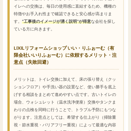
イレへの交換は、毎日の使用感に直結するため、機種の
特徴やお手入れ性まで確認できると安心感が高まりま
す。
“工事後のイメージが湧く説明”が得意
な会社を探し
ている方に向きます。
LIXILリフォームショップ いい・りふぉーむ（有
限会社いいりふぉーむ）に依頼するメリット・注
意点（失敗回避）
メリットは、トイレ交換に加えて、床の張り替え（クッ
ションフロア）や手洗い器の設置など、使い勝手を底上
げする相談をまとめて進めやすい点です。古いトイレの
場合、ウォシュレット（温水洗浄便座）交換やタンクま
わりの点検を同時に行うことで、トラブル予防にもつな
がります。注意点としては、希望する仕上がり（掃除重
視・節水重視・バリアフリー重視）によって最適な内容