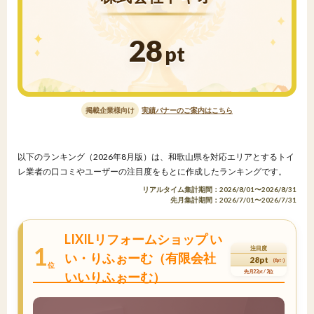
28
pt
掲載企業様向け
実績バナーのご案内はこちら
以下のランキング（2026年8月版）は、和歌山県を対応エリアとするトイ
レ業者の口コミやユーザーの注目度をもとに作成したランキングです。
リアルタイム集計期間：2026/8/01〜2026/8/31
先月集計期間：2026/7/01〜2026/7/31
LIXILリフォームショップ い
1
注目度
い・りふぉーむ（有限会社
28pt
(6pt↑)
位
先月22pt / 2位
いいりふぉーむ）