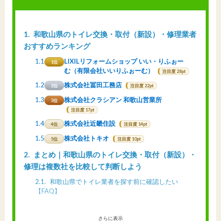
1
和歌山県のトイレ交換・取付（新設）・修理業者
おすすめランキング
1.1
LIXILリフォームショップ いい・りふぉー
1位
む（有限会社いいりふぉーむ）
注目度 28pt
1.2
株式会社冨田工務店
2位
注目度 22pt
1.3
株式会社クラシアン 和歌山営業所
3位
注目度 17pt
1.4
株式会社近畿住設
4位
注目度 14pt
1.5
株式会社トキオ
5位
注目度 10pt
2
まとめ｜和歌山県のトイレ交換・取付（新設）・
修理は複数社を比較して判断しよう
2.1
和歌山県でトイレ業者を探す前に確認したい
【FAQ】
さらに表示