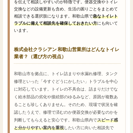
を伝えて相談しやすいのが特徴です。便器交換やトイレ
交換などの設備更新も含め、生活の困りごとをまとめて
相談できる選択肢になります。和歌山県で
急なトイレト
ラブルに備えて相談先を確保しておきたい方
にも向いて
います。
株式会社クラシアン 和歌山営業所はどんなトイレ
業者？（選び方の視点）
和歌山市を拠点に、トイレ詰まりや水漏れ修理、タンク
修理といった「今すぐどうにかしたい」トラブルを中心
に対応しています。トイレの不具合は、詰まりだけでな
く給水部品の劣化や接続部のゆるみなど、原因が複数あ
ることも珍しくありません。そのため、現場で状況を確
認したうえで、修理で済むのか便器交換が必要なのかを
判断してもらえると安心です。和歌山県内で
スピード感
と分かりやすい案内を重視
したい方に向いた相談先で