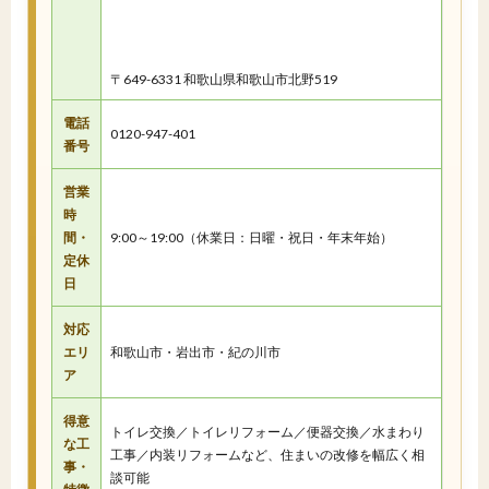
〒649-6331 和歌山県和歌山市北野519
電話
0120-947-401
番号
営業
時
間・
9:00～19:00（休業日：日曜・祝日・年末年始）
定休
日
対応
エリ
和歌山市・岩出市・紀の川市
ア
得意
トイレ交換／トイレリフォーム／便器交換／水まわり
な工
工事／内装リフォームなど、住まいの改修を幅広く相
事・
談可能