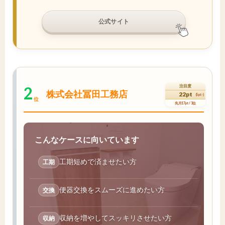
公式サイト
2
注目度
株式会社冨田工務店
22pt
(5pt↑)
位
先月17pt / 3位
こんなケースに向いています
工期短めで済ませたい方
工期
便器交換をスムーズに進めたい方
交換
収納を増やしてスッキリさせたい方
収納