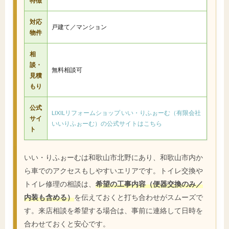
特徴
対応
戸建て／マンション
物件
相
談・
無料相談可
見積
もり
公式
LIXILリフォームショップ いい・りふぉーむ（有限会社
サイ
いいりふぉーむ）の公式サイトはこちら
ト
いい・りふぉーむは和歌山市北野にあり、和歌山市内か
ら車でのアクセスもしやすいエリアです。トイレ交換や
トイレ修理の相談は、
希望の工事内容（便器交換のみ／
内装も含める）
を伝えておくと打ち合わせがスムーズで
す。来店相談を希望する場合は、事前に連絡して日時を
合わせておくと安心です。