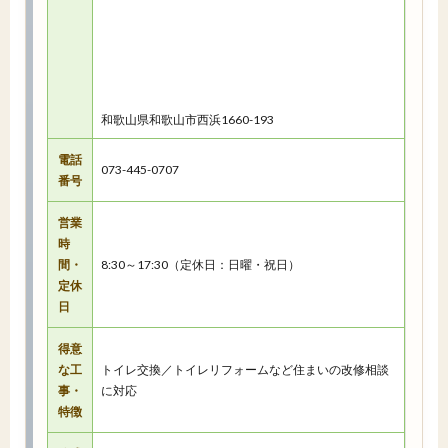
和歌山県和歌山市西浜1660-193
電話
073-445-0707
番号
営業
時
間・
8:30～17:30（定休日：日曜・祝日）
定休
日
得意
な工
トイレ交換／トイレリフォームなど住まいの改修相談
事・
に対応
特徴