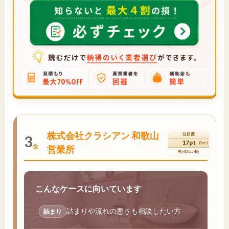
株式会社クラシアン 和歌山
注目度
3
17pt
(3pt↑)
位
営業所
先月14pt / 4位
こんなケースに向いています
詰まりや流れの悪さも相談したい方
詰まり