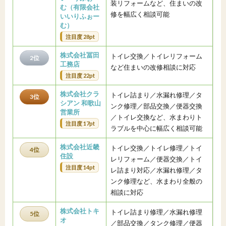
装リフォームなど、住まいの改
む（有限会社
修を幅広く相談可能
いいりふぉー
む）
注目度 28pt
株式会社冨田
トイレ交換／トイレリフォーム
2位
工務店
など住まいの改修相談に対応
注目度 22pt
株式会社クラ
トイレ詰まり／水漏れ修理／タ
3位
シアン 和歌山
ンク修理／部品交換／便器交換
営業所
／トイレ交換など、水まわりト
注目度 17pt
ラブルを中心に幅広く相談可能
株式会社近畿
トイレ交換／トイレ修理／トイ
4位
住設
レリフォーム／便器交換／トイ
注目度 14pt
レ詰まり対応／水漏れ修理／タ
ンク修理など、水まわり全般の
相談に対応
株式会社トキ
トイレ詰まり修理／水漏れ修理
5位
オ
／部品交換／タンク修理／便器