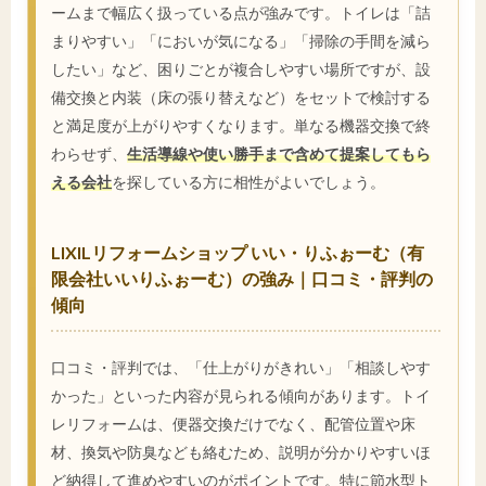
ームまで幅広く扱っている点が強みです。トイレは「詰
まりやすい」「においが気になる」「掃除の手間を減ら
したい」など、困りごとが複合しやすい場所ですが、設
備交換と内装（床の張り替えなど）をセットで検討する
と満足度が上がりやすくなります。単なる機器交換で終
わらせず、
生活導線や使い勝手まで含めて提案してもら
える会社
を探している方に相性がよいでしょう。
LIXILリフォームショップ いい・りふぉーむ（有
限会社いいりふぉーむ）の強み｜口コミ・評判の
傾向
口コミ・評判では、「仕上がりがきれい」「相談しやす
かった」といった内容が見られる傾向があります。トイ
レリフォームは、便器交換だけでなく、配管位置や床
材、換気や防臭なども絡むため、説明が分かりやすいほ
ど納得して進めやすいのがポイントです。特に節水型ト