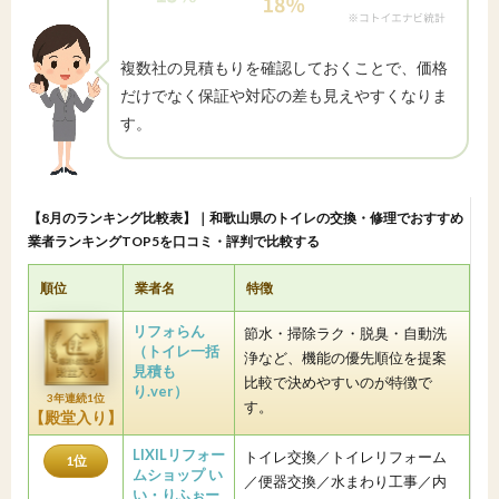
複数社の見積もりを確認しておくことで、価格
だけでなく保証や対応の差も見えやすくなりま
す。
【8月のランキング比較表】｜和歌山県のトイレの交換・修理でおすすめ
業者ランキングTOP5を口コミ・評判で比較する
順位
業者名
特徴
リフォらん
節水・掃除ラク・脱臭・自動洗
（トイレ一括
浄など、機能の優先順位を提案
見積も
比較で決めやすいのが特徴で
り.ver）
3年連続1位
す。
【殿堂入り】
LIXILリフォー
トイレ交換／トイレリフォーム
1位
ムショップ い
／便器交換／水まわり工事／内
い・りふぉー