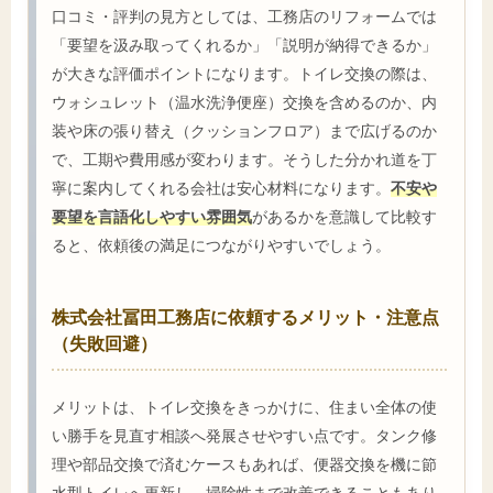
口コミ・評判の見方としては、工務店のリフォームでは
「要望を汲み取ってくれるか」「説明が納得できるか」
が大きな評価ポイントになります。トイレ交換の際は、
ウォシュレット（温水洗浄便座）交換を含めるのか、内
装や床の張り替え（クッションフロア）まで広げるのか
で、工期や費用感が変わります。そうした分かれ道を丁
寧に案内してくれる会社は安心材料になります。
不安や
要望を言語化しやすい雰囲気
があるかを意識して比較す
ると、依頼後の満足につながりやすいでしょう。
株式会社冨田工務店に依頼するメリット・注意点
（失敗回避）
メリットは、トイレ交換をきっかけに、住まい全体の使
い勝手を見直す相談へ発展させやすい点です。タンク修
理や部品交換で済むケースもあれば、便器交換を機に節
水型トイレへ更新し、掃除性まで改善できることもあり