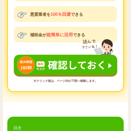
100％回避
悪質業者を
できる
超簡単に活用
補助金が
できる
※クリック後は、ページ内の下部へ移動します。
目次