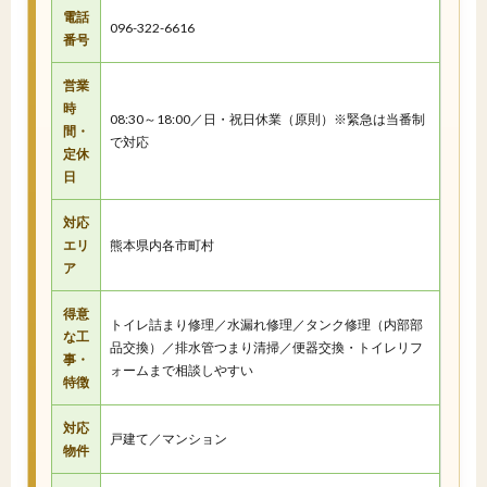
電話
096-322-6616
番号
営業
時
08:30～18:00／日・祝日休業（原則）※緊急は当番制
間・
で対応
定休
日
対応
エリ
熊本県内各市町村
ア
得意
トイレ詰まり修理／水漏れ修理／タンク修理（内部部
な工
品交換）／排水管つまり清掃／便器交換・トイレリフ
事・
ォームまで相談しやすい
特徴
対応
戸建て／マンション
物件