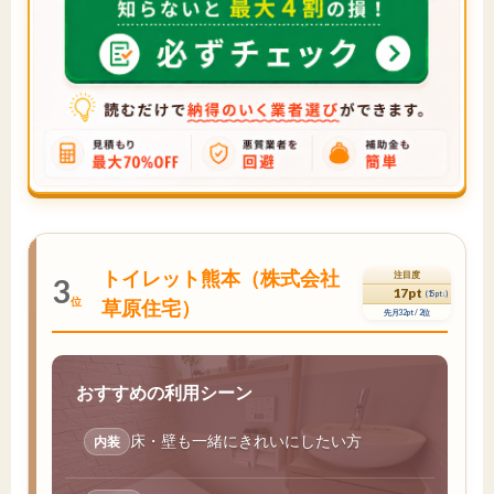
トイレット熊本（株式会社
注目度
3
17pt
(15pt↓)
位
草原住宅）
先月32pt / 2位
おすすめの利用シーン
床・壁も一緒にきれいにしたい方
内装