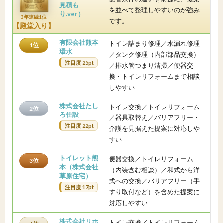
見積も
を並べて整理しやすいのが強み
り.ver）
3年連続1位
です。
【殿堂入り】
有限会社熊本
トイレ詰まり修理／水漏れ修理
1位
環水
／タンク修理（内部部品交換）
注目度 25pt
／排水管つまり清掃／便器交
換・トイレリフォームまで相談
しやすい
株式会社たし
トイレ交換／トイレリフォーム
2位
ろ住設
／器具取替え／バリアフリー・
注目度 22pt
介護を見据えた提案に対応しや
すい
トイレット熊
便器交換／トイレリフォーム
3位
本（株式会社
（内装含む相談）／和式から洋
草原住宅）
式への交換／バリアフリー（手
注目度 17pt
すり取付など）を含めた提案に
対応しやすい
株式会社リホ
トイレ交換／トイレリフォーム