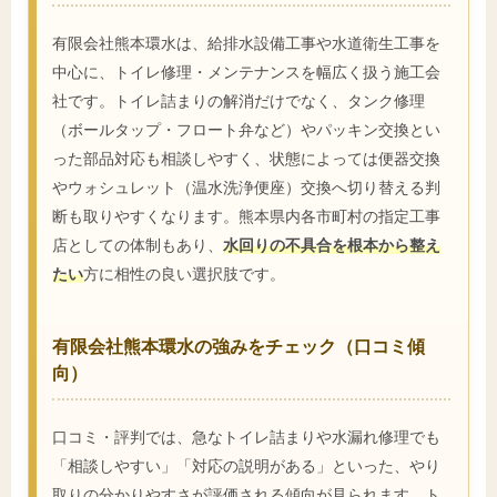
有限会社熊本環水は、給排水設備工事や水道衛生工事を
中心に、トイレ修理・メンテナンスを幅広く扱う施工会
社です。トイレ詰まりの解消だけでなく、タンク修理
（ボールタップ・フロート弁など）やパッキン交換とい
った部品対応も相談しやすく、状態によっては便器交換
やウォシュレット（温水洗浄便座）交換へ切り替える判
断も取りやすくなります。熊本県内各市町村の指定工事
店としての体制もあり、
水回りの不具合を根本から整え
たい
方に相性の良い選択肢です。
有限会社熊本環水の強みをチェック（口コミ傾
向）
口コミ・評判では、急なトイレ詰まりや水漏れ修理でも
「相談しやすい」「対応の説明がある」といった、やり
取りの分かりやすさが評価される傾向が見られます。ト