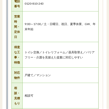
電話
0120-810-243
番号
営業
時
9:00～17:00／土・日曜日、祝日、夏季休業、GW、年
間・
末年始
定休
日
得意
な工
トイレ交換／トイレリフォーム／器具取替え／バリア
事・
フリー・介護を見据えた提案に対応しやすい
特徴
対応
戸建て／マンション
物件
相
談・
相談可
見積
もり