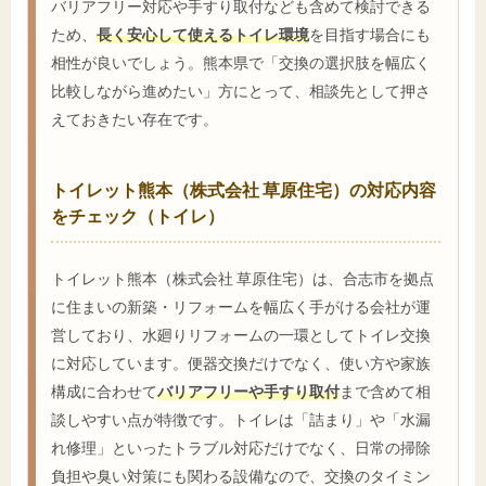
バリアフリー対応や手すり取付なども含めて検討できる
ため、
長く安心して使えるトイレ環境
を目指す場合にも
相性が良いでしょう。熊本県で「交換の選択肢を幅広く
比較しながら進めたい」方にとって、相談先として押さ
えておきたい存在です。
トイレット熊本（株式会社 草原住宅）の対応内容
をチェック（トイレ）
トイレット熊本（株式会社 草原住宅）は、合志市を拠点
に住まいの新築・リフォームを幅広く手がける会社が運
営しており、水廻りリフォームの一環としてトイレ交換
に対応しています。便器交換だけでなく、使い方や家族
構成に合わせて
バリアフリーや手すり取付
まで含めて相
談しやすい点が特徴です。トイレは「詰まり」や「水漏
れ修理」といったトラブル対応だけでなく、日常の掃除
負担や臭い対策にも関わる設備なので、交換のタイミン