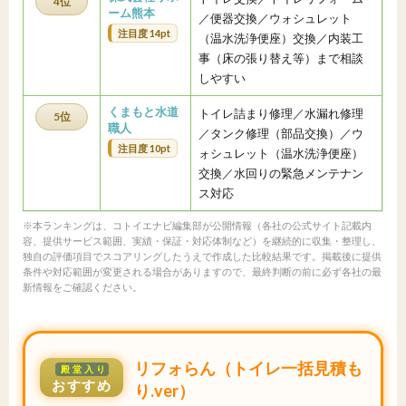
4位
ーム熊本
／便器交換／ウォシュレット
注目度 14pt
（温水洗浄便座）交換／内装工
事（床の張り替え等）まで相談
しやすい
くまもと水道
トイレ詰まり修理／水漏れ修理
5位
職人
／タンク修理（部品交換）／ウ
注目度 10pt
ォシュレット（温水洗浄便座）
交換／水回りの緊急メンテナン
ス対応
※本ランキングは、コトイエナビ編集部が公開情報（各社の公式サイト記載内
容、提供サービス範囲、実績・保証・対応体制など）を継続的に収集・整理し、
独自の評価項目でスコアリングしたうえで作成した比較結果です。掲載後に提供
条件や対応範囲が変更される場合がありますので、最終判断の前に必ず各社の最
新情報をご確認ください。
リフォらん（トイレ一括見積も
殿堂入り
おすすめ
り.ver）