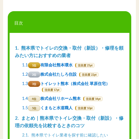
目次
1
熊本県でトイレの交換・取付（新設）・修理を頼
みたい方におすすめの業者
1.1
有限会社熊本環水
1位
注目度 25pt
1.2
株式会社たしろ住設
2位
注目度 22pt
1.3
トイレット熊本（株式会社 草原住宅）
3位
注目度 17pt
1.4
株式会社リホーム熊本
4位
注目度 14pt
1.5
くまもと水道職人
5位
注目度 10pt
2
まとめ｜熊本県でトイレ交換・取付（新設）・修
理の依頼先を比較するときのコツ
2.1
熊本県でトイレ業者を探す前に確認したい