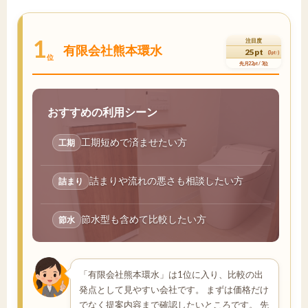
1
注目度
有限会社熊本環水
25pt
(3pt↑)
位
先月22pt / 3位
おすすめの利用シーン
工期短めで済ませたい方
工期
詰まりや流れの悪さも相談したい方
詰まり
節水型も含めて比較したい方
節水
「有限会社熊本環水」は1位に入り、比較の出
発点として見やすい会社です。 まずは価格だけ
でなく提案内容まで確認したいところです。 先