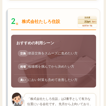
2
注目度
株式会社たしろ住設
22pt
(5pt↑)
位
先月17pt / 5位
おすすめの利用シーン
便器交換をスムーズに進めたい方
交換
相場感を掴んでから決めたい方
相場
におい対策も含めて改善したい方
臭い
「株式会社たしろ住設」は2番手として有力な
位置にいる会社です。 先月から上向いており、