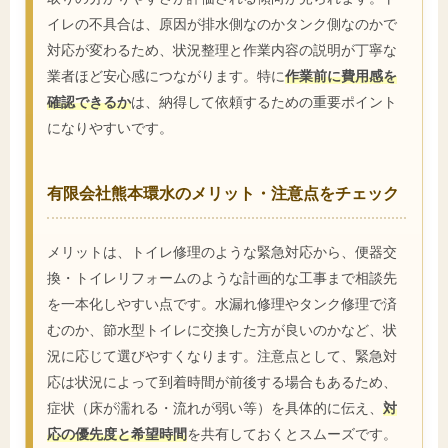
イレの不具合は、原因が排水側なのかタンク側なのかで
対応が変わるため、状況整理と作業内容の説明が丁寧な
業者ほど安心感につながります。特に
作業前に費用感を
確認できるか
は、納得して依頼するための重要ポイント
になりやすいです。
有限会社熊本環水のメリット・注意点をチェック
メリットは、トイレ修理のような緊急対応から、便器交
換・トイレリフォームのような計画的な工事まで相談先
を一本化しやすい点です。水漏れ修理やタンク修理で済
むのか、節水型トイレに交換した方が良いのかなど、状
況に応じて選びやすくなります。注意点として、緊急対
応は状況によって到着時間が前後する場合もあるため、
症状（床が濡れる・流れが弱い等）を具体的に伝え、
対
応の優先度と希望時間
を共有しておくとスムーズです。