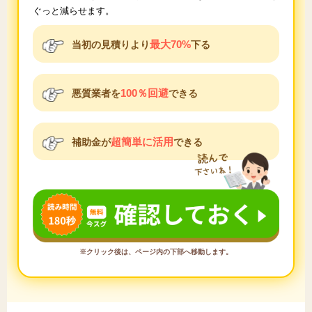
ぐっと減らせます。
最大70%
当初の見積りより
下る
100％回避
悪質業者を
できる
超簡単に活用
補助金が
できる
※クリック後は、ページ内の下部へ移動します。