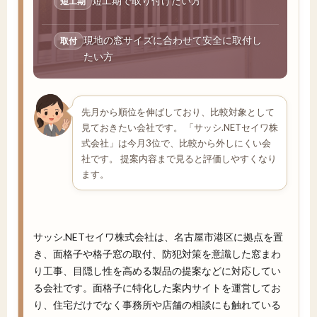
短工期で取り付けたい方
短工期
現地の窓サイズに合わせて安全に取付し
取付
たい方
先月から順位を伸ばしており、比較対象として
見ておきたい会社です。 「サッシ.NETセイワ株
式会社」は今月3位で、比較から外しにくい会
社です。 提案内容まで見ると評価しやすくなり
ます。
サッシ.NETセイワ株式会社は、名古屋市港区に拠点を置
き、面格子や格子窓の取付、防犯対策を意識した窓まわ
り工事、目隠し性を高める製品の提案などに対応してい
る会社です。面格子に特化した案内サイトを運営してお
り、住宅だけでなく事務所や店舗の相談にも触れている