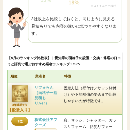
3社以上を比較しておくと、同じように見える
見積もりでも内容の違いに気づきやすくなりま
す。
【8月のランキング比較表】｜愛知県の面格子の設置・交換・修理の口コ
ミと評判で選ぶおすすめ業者ランキングTOP5
順位
業者名
特徴
リフォらん
固定方法（壁付け／サッシ枠付
（面格子一括
け）や下地補強の要否まで比較
見積も
しやすいのが特徴です。
り.ver）
3年連続1位
【殿堂入り】
株式会社アフ
窓、サッシ、シャッター、ガラ
1位
ターズ
スリフォーム、防犯リフォー