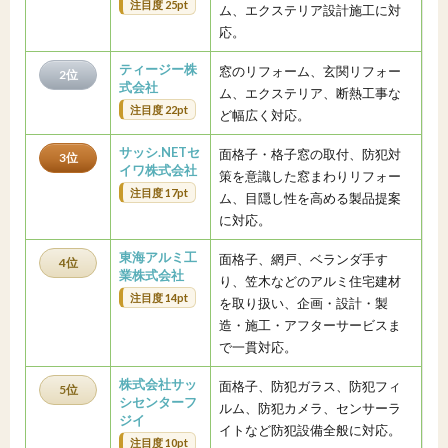
注目度 25pt
ム、エクステリア設計施工に対
応。
ティージー株
窓のリフォーム、玄関リフォー
2位
式会社
ム、エクステリア、断熱工事な
注目度 22pt
ど幅広く対応。
サッシ.NETセ
面格子・格子窓の取付、防犯対
3位
イワ株式会社
策を意識した窓まわりリフォー
注目度 17pt
ム、目隠し性を高める製品提案
に対応。
東海アルミ工
面格子、網戸、ベランダ手す
4位
業株式会社
り、笠木などのアルミ住宅建材
注目度 14pt
を取り扱い、企画・設計・製
造・施工・アフターサービスま
で一貫対応。
株式会社サッ
面格子、防犯ガラス、防犯フィ
5位
シセンターフ
ルム、防犯カメラ、センサーラ
ジイ
イトなど防犯設備全般に対応。
注目度 10pt