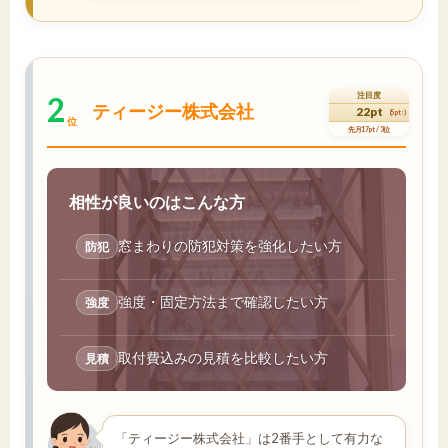
2
注目度
ティージー株式会社
22pt
(5pt↑)
位
先月17pt / 3位
相性が良いのはこんな方
窓まわりの防犯対策を強化したい方
防犯
強度・固定方法まで確認したい方
強度
取付費込みの見積を比較したい方
見積
「ティージー株式会社」は2番手として有力な