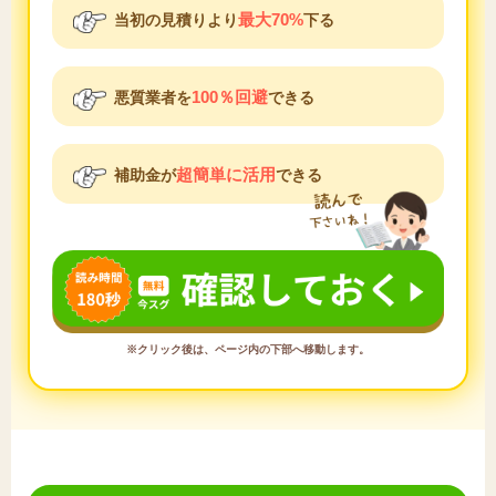
最大70%
当初の見積りより
下る
100％回避
悪質業者を
できる
超簡単に活用
補助金が
できる
※クリック後は、ページ内の下部へ移動します。