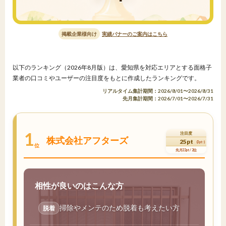
掲載企業様向け
実績バナーのご案内はこちら
以下のランキング（2026年8月版）は、愛知県を対応エリアとする面格子
業者の口コミやユーザーの注目度をもとに作成したランキングです。
リアルタイム集計期間：2026/8/01〜2026/8/31
先月集計期間：2026/7/01〜2026/7/31
1
注目度
株式会社アフターズ
25pt
(3pt↑)
位
先月22pt / 2位
相性が良いのはこんな方
掃除やメンテのため脱着も考えたい方
脱着