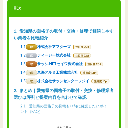
目次
1
愛知県の面格子の取付・交換・修理で相談しやす
い業者を比較紹介
1.1
株式会社アフターズ
1位
注目度 25pt
1.2
ティージー株式会社
2位
注目度 22pt
1.3
サッシ.NETセイワ株式会社
3位
注目度 17pt
1.4
東海アルミ工業株式会社
4位
注目度 14pt
1.5
株式会社サッシセンターフジイ
5位
注目度 10pt
2
まとめ｜愛知県の面格子の取付・交換・修理業者
選びは評判と提案内容を合わせて確認
2.1
愛知県の面格子の見積もり前に確認したいポイ
ント（FAQ）
さらに表示