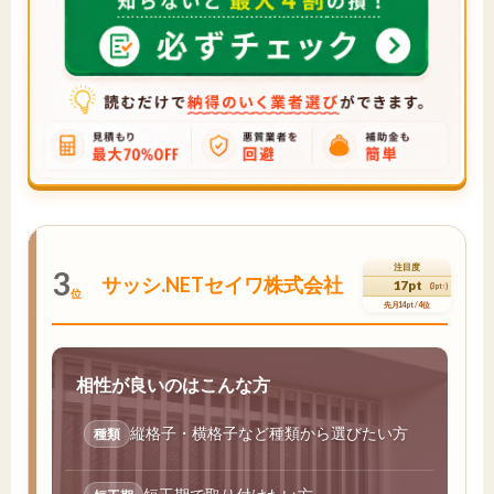
注目度
3
サッシ.NETセイワ株式会社
17pt
(3pt↑)
位
先月14pt / 4位
相性が良いのはこんな方
縦格子・横格子など種類から選びたい方
種類