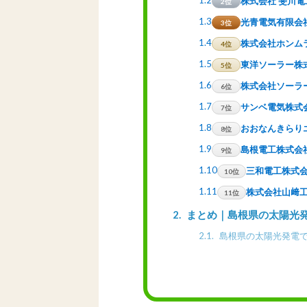
1.2
株式会社 斐川電
2位
1.3
光青電気有限会
3位
1.4
株式会社ホンム
4位
1.5
東洋ソーラー株
5位
1.6
株式会社ソーラ
6位
1.7
サンベ電気株式
7位
1.8
おおなんきらり
8位
1.9
島根電工株式会
9位
1.10
三和電工株式
10位
1.11
株式会社山﨑
11位
2
まとめ｜島根県の太陽光
2.1
島根県の太陽光発電で