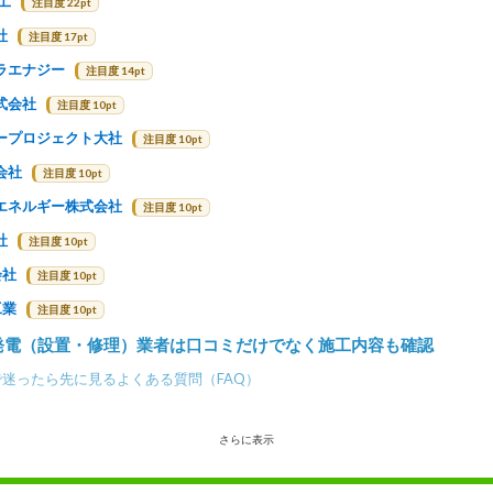
工
注目度 22pt
社
注目度 17pt
ラエナジー
注目度 14pt
式会社
注目度 10pt
ープロジェクト大社
注目度 10pt
会社
注目度 10pt
エネルギー株式会社
注目度 10pt
社
注目度 10pt
会社
注目度 10pt
工業
注目度 10pt
発電（設置・修理）業者は口コミだけでなく施工内容も確認
迷ったら先に見るよくある質問（FAQ）
さらに表示