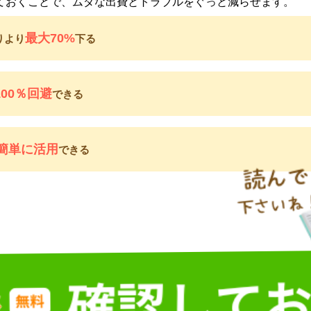
ておくことで、ムダな出費とトラブルをぐっと減らせます。
最大70%
りより
下る
100％回避
できる
簡単に活用
できる