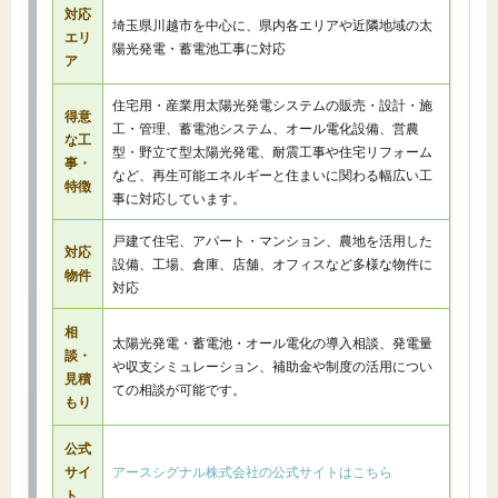
対応
埼玉県川越市を中心に、県内各エリアや近隣地域の太
エリ
陽光発電・蓄電池工事に対応
ア
住宅用・産業用太陽光発電システムの販売・設計・施
得意
工・管理、蓄電池システム、オール電化設備、営農
な工
型・野立て型太陽光発電、耐震工事や住宅リフォーム
事・
など、再生可能エネルギーと住まいに関わる幅広い工
特徴
事に対応しています。
戸建て住宅、アパート・マンション、農地を活用した
対応
設備、工場、倉庫、店舗、オフィスなど多様な物件に
物件
対応
相
太陽光発電・蓄電池・オール電化の導入相談、発電量
談・
や収支シミュレーション、補助金や制度の活用につい
見積
ての相談が可能です。
もり
公式
サイ
アースシグナル株式会社の公式サイトはこちら
ト