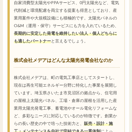
自家消費型太陽光やPPAサービス、0円太陽光など、電気
代削減と環境配慮を両立する提案も得意としており、産
業用案件や大規模設備にも積極的です。太陽光パネルの
O&M（運用・保守）サービスにも力を入れているため、
長期的に安定した発電を維持したい法人・個人どちらに
も適したパートナー
と言えるでしょう。
株式会社メデアはどんな太陽光発電会社なのか
株式会社メデアは、町の電気工事店としてスタートし、
現在は再生可能エネルギー分野に特化した事業を展開し
ています。埼玉県さいたま市見沼区の拠点から、住宅用
の屋根上太陽光パネル、工場・倉庫の屋根を活用した産
業用太陽光発電工事、蓄電池やオール電化リフォームな
ど、多彩なニーズに対応しているのが特徴です。創業か
らの長い歴史の中で培った技術力と、
販売・設計・施
工・メンテナンスを自社で完結できる一貫体制
によっ