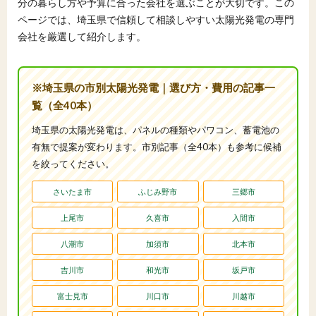
分の暮らし方や予算に合った会社を選ぶことが大切です。この
ページでは、埼玉県で信頼して相談しやすい太陽光発電の専門
会社を厳選して紹介します。
※埼玉県の市別太陽光発電｜選び方・費用の記事一
覧（全40本）
埼玉県の太陽光発電は、パネルの種類やパワコン、蓄電池の
有無で提案が変わります。市別記事（全40本）も参考に候補
を絞ってください。
さいたま市
ふじみ野市
三郷市
上尾市
久喜市
入間市
八潮市
加須市
北本市
吉川市
和光市
坂戸市
富士見市
川口市
川越市