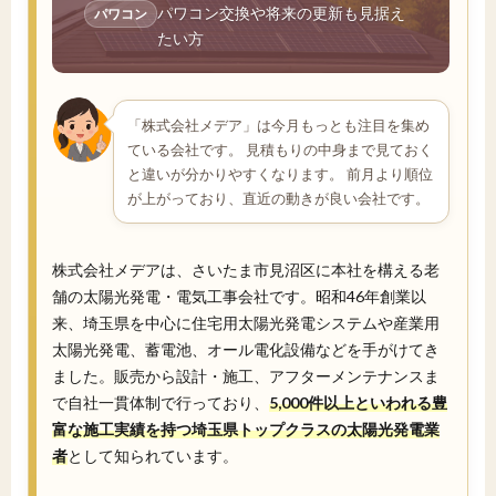
パワコン交換や将来の更新も見据え
パワコン
たい方
「株式会社メデア」は今月もっとも注目を集め
ている会社です。 見積もりの中身まで見ておく
と違いが分かりやすくなります。 前月より順位
が上がっており、直近の動きが良い会社です。
株式会社メデアは、さいたま市見沼区に本社を構える老
舗の太陽光発電・電気工事会社です。昭和46年創業以
来、埼玉県を中心に住宅用太陽光発電システムや産業用
太陽光発電、蓄電池、オール電化設備などを手がけてき
ました。販売から設計・施工、アフターメンテナンスま
で自社一貫体制で行っており、
5,000件以上といわれる豊
富な施工実績を持つ埼玉県トップクラスの太陽光発電業
者
として知られています。