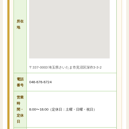
所在
地
〒337-0003 埼玉県さいたま市見沼区深作3-3-2
電話
048-878-8724
番号
営業
時
間・
8:00〜18:00（定休日：土曜・日曜・祝日）
定休
日