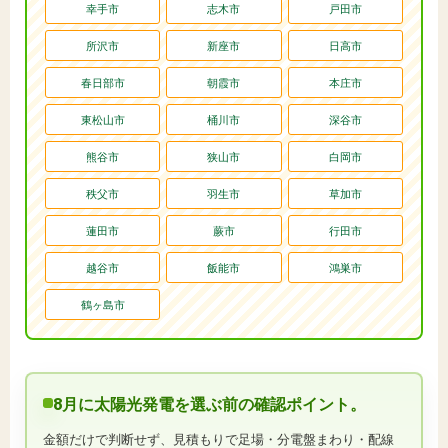
幸手市
志木市
戸田市
所沢市
新座市
日高市
春日部市
朝霞市
本庄市
東松山市
桶川市
深谷市
熊谷市
狭山市
白岡市
秩父市
羽生市
草加市
蓮田市
蕨市
行田市
越谷市
飯能市
鴻巣市
鶴ヶ島市
8月に太陽光発電を選ぶ前の確認ポイント。
金額だけで判断せず、見積もりで足場・分電盤まわり・配線