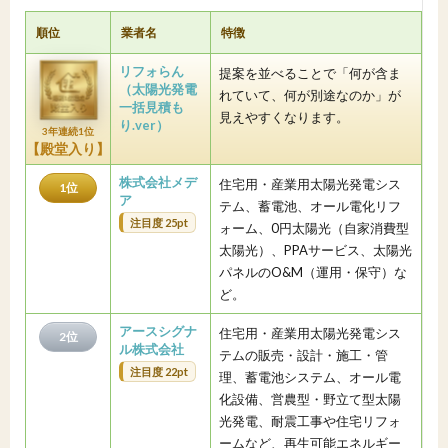
順位
業者名
特徴
リフォらん
提案を並べることで「何が含ま
（太陽光発電
れていて、何が別途なのか」が
一括見積も
見えやすくなります。
り.ver）
3年連続1位
【殿堂入り】
株式会社メデ
住宅用・産業用太陽光発電シス
1位
ア
テム、蓄電池、オール電化リフ
注目度 25pt
ォーム、0円太陽光（自家消費型
太陽光）、PPAサービス、太陽光
パネルのO&M（運用・保守）な
ど。
アースシグナ
住宅用・産業用太陽光発電シス
2位
ル株式会社
テムの販売・設計・施工・管
注目度 22pt
理、蓄電池システム、オール電
化設備、営農型・野立て型太陽
光発電、耐震工事や住宅リフォ
ームなど、再生可能エネルギー