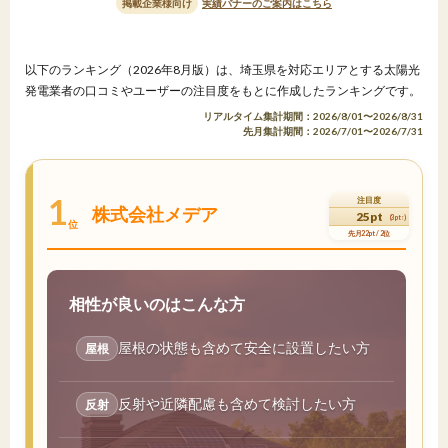
掲載企業様向け
実績バナーのご案内はこちら
以下のランキング（2026年8月版）は、埼玉県を対応エリアとする太陽光
発電業者の口コミやユーザーの注目度をもとに作成したランキングです。
リアルタイム集計期間：2026/8/01〜2026/8/31
先月集計期間：2026/7/01〜2026/7/31
1
注目度
株式会社メデア
25pt
(3pt↑)
位
先月22pt / 2位
相性が良いのはこんな方
屋根の状態も含めて安全に設置したい方
屋根
反射や近隣配慮も含めて検討したい方
反射