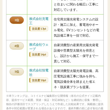
と住まいに関わる幅広い工事に
対応しています。
株式会社充電
住宅用太陽光発電システムの設
3位
工
計・施工に加え、蓄電池やオー
注目度 17pt
ル電化、EVコンセントなどの電
気設備工事を一括で対応。
株式会社ウェ
自家消費型の産業用太陽光発電
4位
ーブ
設備や営農型太陽光を得意と
注目度 14pt
し、設計から施工・保守まで一
貫して対応。
株式会社恒電
自家消費型太陽光発電設備、高
5位
社
圧電気設備工事に強みを持ち、
注目度 10pt
電気設備全体を踏まえた省エ
ネ・脱炭素プランを提案。
※本ランキングは、コトイエナビ編集部が公開情報（各社の公式サイト記載内
容、提供サービス範囲、実績・保証・対応体制など）を継続的に収集・整理し、
独自の評価項目でスコアリングしたうえで作成した比較結果です。掲載後に提供
条件や対応範囲が変更される場合がありますので、最終判断の前に必ず各社の最