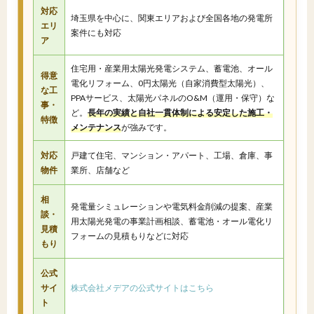
対応
埼玉県を中心に、関東エリアおよび全国各地の発電所
エリ
案件にも対応
ア
住宅用・産業用太陽光発電システム、蓄電池、オール
得意
電化リフォーム、0円太陽光（自家消費型太陽光）、
な工
PPAサービス、太陽光パネルのO&M（運用・保守）な
事・
ど。
長年の実績と自社一貫体制による安定した施工・
特徴
メンテナンス
が強みです。
対応
戸建て住宅、マンション・アパート、工場、倉庫、事
物件
業所、店舗など
相
発電量シミュレーションや電気料金削減の提案、産業
談・
用太陽光発電の事業計画相談、蓄電池・オール電化リ
見積
フォームの見積もりなどに対応
もり
公式
サイ
株式会社メデアの公式サイトはこちら
ト