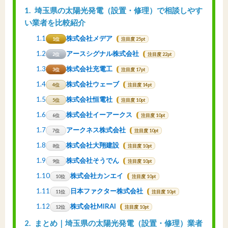
1
埼玉県の太陽光発電（設置・修理）で相談しやす
い業者を比較紹介
1.1
株式会社メデア
1位
注目度 25pt
1.2
アースシグナル株式会社
2位
注目度 22pt
1.3
株式会社充電工
3位
注目度 17pt
1.4
株式会社ウェーブ
4位
注目度 14pt
1.5
株式会社恒電社
5位
注目度 10pt
1.6
株式会社イーアークス
6位
注目度 10pt
1.7
アークネス株式会社
7位
注目度 10pt
1.8
株式会社大翔建設
8位
注目度 10pt
1.9
株式会社そうでん
9位
注目度 10pt
1.10
株式会社カンエイ
10位
注目度 10pt
1.11
日本ファクター株式会社
11位
注目度 10pt
1.12
株式会社MIRAI
12位
注目度 10pt
2
まとめ｜埼玉県の太陽光発電（設置・修理）業者