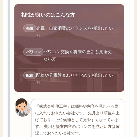
相性が良いのはこんな方
売電・自家消費のバランスを相談したい
売電
方
パワコン交換や将来の更新も見据え
パワコン
たい方
配線や分電盤まわりも含めて相談したい
配線
方
「株式会社伸工舎」は価格や内容を見比べる際
に入れておきたい会社です。 先月より順位を上
げており、上位候補として見やすくなっていま
す。 費用と提案内容のバランスを見たい方は確
認しておきたい会社です。