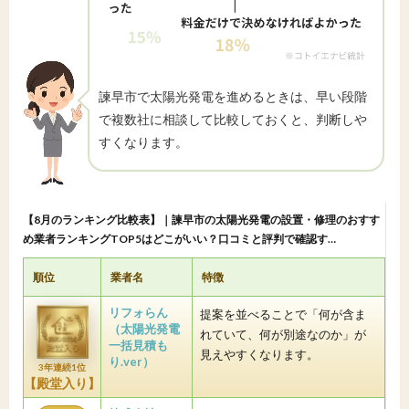
諫早市で太陽光発電を進めるときは、早い段階
で複数社に相談して比較しておくと、判断しや
すくなります。
【8月のランキング比較表】｜諫早市の太陽光発電の設置・修理のおすす
め業者ランキングTOP5はどこがいい？口コミと評判で確認す…
順位
業者名
特徴
リフォらん
提案を並べることで「何が含ま
（太陽光発電
れていて、何が別途なのか」が
一括見積も
見えやすくなります。
り.ver）
3年連続1位
【殿堂入り】