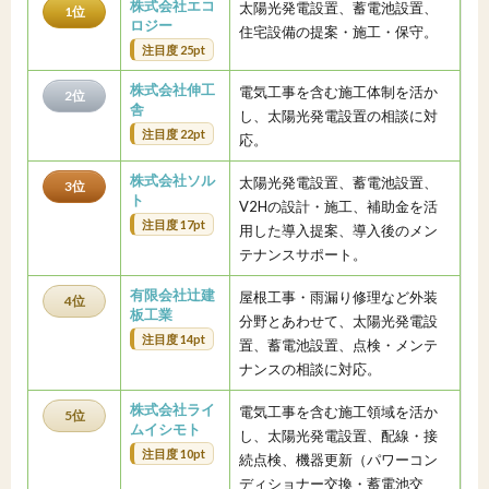
株式会社エコ
太陽光発電設置、蓄電池設置、
1位
ロジー
住宅設備の提案・施工・保守。
注目度 25pt
株式会社伸工
電気工事を含む施工体制を活か
2位
舎
し、太陽光発電設置の相談に対
注目度 22pt
応。
株式会社ソル
太陽光発電設置、蓄電池設置、
3位
ト
V2Hの設計・施工、補助金を活
注目度 17pt
用した導入提案、導入後のメン
テナンスサポート。
有限会社辻建
屋根工事・雨漏り修理など外装
4位
板工業
分野とあわせて、太陽光発電設
注目度 14pt
置、蓄電池設置、点検・メンテ
ナンスの相談に対応。
株式会社ライ
電気工事を含む施工領域を活か
5位
ムイシモト
し、太陽光発電設置、配線・接
注目度 10pt
続点検、機器更新（パワーコン
ディショナー交換・蓄電池交