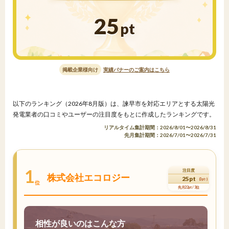
25
pt
掲載企業様向け
実績バナーのご案内はこちら
以下のランキング（2026年8月版）は、諫早市を対応エリアとする太陽光
発電業者の口コミやユーザーの注目度をもとに作成したランキングです。
リアルタイム集計期間：2026/8/01〜2026/8/31
先月集計期間：2026/7/01〜2026/7/31
1
注目度
株式会社エコロジー
25pt
(3pt↑)
位
先月22pt / 3位
相性が良いのはこんな方