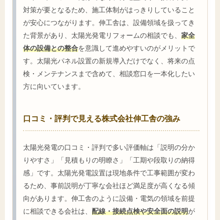
対策が要となるため、施工体制がはっきりしていること
が安心につながります。伸工舎は、設備領域を扱ってき
た背景があり、太陽光発電リフォームの相談でも、
家全
体の設備との整合
を意識して進めやすいのがメリットで
す。太陽光パネル設置の新規導入だけでなく、将来の点
検・メンテナンスまで含めて、相談窓口を一本化したい
方に向いています。
口コミ・評判で見える株式会社伸工舎の強み
太陽光発電の口コミ・評判で多い評価軸は「説明の分か
りやすさ」「見積もりの明瞭さ」「工期や段取りの納得
感」です。太陽光発電設置は現地条件で工事範囲が変わ
るため、事前説明が丁寧な会社ほど満足度が高くなる傾
向があります。伸工舎のように設備・電気の領域を前提
に相談できる会社は、
配線・接続点検や安全面の説明
が