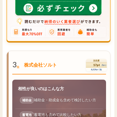
注目度
3
株式会社ソルト
17pt
(7pt↓)
位
先月24pt / 2位
相性が良いのはこんな方
補助金・助成金も含めて検討したい方
補助金
蓄電池も含めて比較したい方
蓄電池