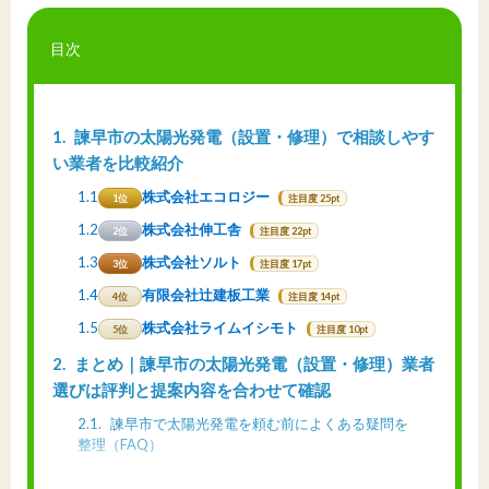
目次
1
諫早市の太陽光発電（設置・修理）で相談しやす
い業者を比較紹介
1.1
株式会社エコロジー
1位
注目度 25pt
1.2
株式会社伸工舎
2位
注目度 22pt
1.3
株式会社ソルト
3位
注目度 17pt
1.4
有限会社辻建板工業
4位
注目度 14pt
1.5
株式会社ライムイシモト
5位
注目度 10pt
2
まとめ｜諫早市の太陽光発電（設置・修理）業者
選びは評判と提案内容を合わせて確認
2.1
諫早市で太陽光発電を頼む前によくある疑問を
整理（FAQ）