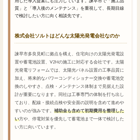
用した導入提案にも注力しています。諫早市で「施工品
質」と「導入後のメンテナンス」を重視して、長期目線
で検討したい方に向く相談先です。
株式会社ソルトはどんな太陽光発電会社なのか
諫早市多良見町に拠点を構え、住宅向けの太陽光発電設
置や蓄電池設置、V2Hの施工に対応する会社です。太陽
光発電リフォームでは、太陽光パネル設置の工事品質に
加え、将来的なパワーコンディショナー交換や蓄電池交
換のしやすさ、点検・メンテナンス体制まで見据えた設
計が重要になります。同社は工事専門の体制を打ち出し
ており、配線・接続点検や安全面の説明を含めて進めや
すいのが強みです。
補助金も含めて初期費用を整理した
い
方や、停電対策を優先して蓄電池まで一体で検討した
い方に向いています。