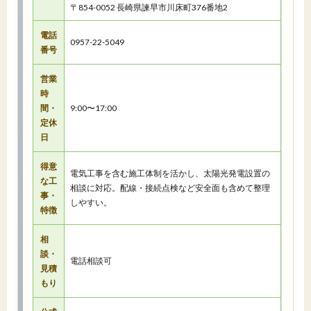
〒854-0052 長崎県諫早市川床町376番地2
電話
0957-22-5049
番号
営業
時
間・
9:00〜17:00
定休
日
得意
電気工事を含む施工体制を活かし、太陽光発電設置の
な工
相談に対応。配線・接続点検など安全面も含めて整理
事・
しやすい。
特徴
相
談・
電話相談可
見積
もり