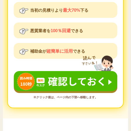
最大70%
当初の見積りより
下る
100％回避
悪質業者を
できる
超簡単に活用
補助金が
できる
※クリック後は、ページ内の下部へ移動します。