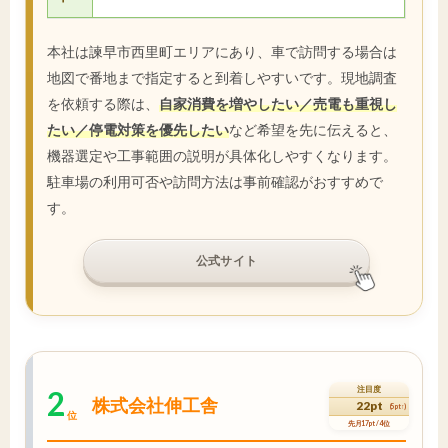
本社は諫早市西里町エリアにあり、車で訪問する場合は
地図で番地まで指定すると到着しやすいです。現地調査
を依頼する際は、
自家消費を増やしたい／売電も重視し
たい／停電対策を優先したい
など希望を先に伝えると、
機器選定や工事範囲の説明が具体化しやすくなります。
駐車場の利用可否や訪問方法は事前確認がおすすめで
す。
公式サイト
2
注目度
株式会社伸工舎
22pt
(5pt↑)
位
先月17pt / 4位