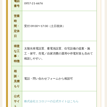
電話
0957-21-6676
番号
営業
時
間・
受付 09:00〜17:00（土日祝休）
定休
日
得意
太陽光発電設置、蓄電池設置、住宅設備の提案・施
な工
工・保守。売電／自家消費の運用や停電対策も含めて
事・
相談しやすい。
特徴
相
談・
電話・問い合わせフォームから相談可
見積
もり
公式
サイ
株式会社エコロジーの公式サイトはこちら
ト