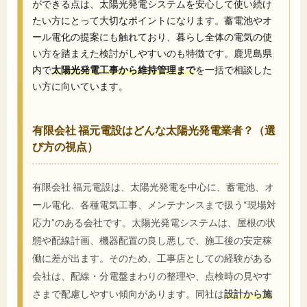
ができる点は、太陽光発電システムを安心して使い続け
たい方にとって大切なポイントになります。蓄電池やオ
ール電化の提案にも触れており、暮らし全体の電気の使
い方を踏まえた検討がしやすいのも特徴です。鹿児島県
内で
太陽光発電工事から維持管理まで
を一括で相談した
い方に向いています。
有限会社 福元電設はどんな太陽光発電業者？（選
び方の視点）
有限会社 福元電設は、太陽光発電を中心に、蓄電池、オ
ール電化、各種電気工事、メンテナンスまで扱う“現場対
応力”のある会社です。太陽光発電システムは、屋根の状
態や配線計画、機器配置の良し悪しで、施工後の安定稼
働に差が出ます。そのため、工事店としての経験がある
会社は、配線・分電盤まわりの整理や、点検時の見やす
さまで配慮しやすい傾向があります。同社は
設計から施