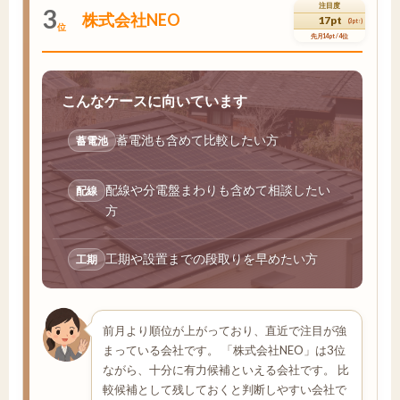
注目度
3
株式会社NEO
17pt
(3pt↑)
位
先月14pt / 4位
こんなケースに向いています
蓄電池も含めて比較したい方
蓄電池
配線や分電盤まわりも含めて相談したい
配線
方
工期や設置までの段取りを早めたい方
工期
前月より順位が上がっており、直近で注目が強
まっている会社です。 「株式会社NEO」は3位
ながら、十分に有力候補といえる会社です。 比
較候補として残しておくと判断しやすい会社で