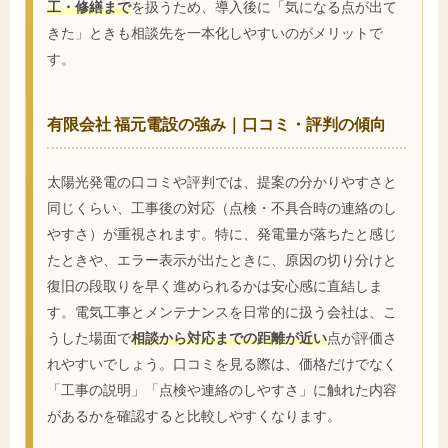
工・修繕まで
を扱うため、導入後に「気になる点が出て
きた」ときも相談先を一本化しやすいのがメリットで
す。
有限会社 福元電設の強み｜口コミ・評判の傾向
太陽光発電の口コミや評判では、提案の分かりやすさと
同じくらい、工事後の対応（点検・不具合時の連絡のし
やすさ）が重視されます。特に、発電量が落ちたと感じ
たときや、エラー表示が出たときに、原因の切り分けと
復旧の段取りを早く進められるかは安心感に直結しま
す。電気工事とメンテナンスを日常的に扱う会社は、こ
うした場面で
相談から対応までの距離が近い
点が評価さ
れやすいでしょう。口コミを見る際は、価格だけでなく
「工事の説明」「点検や連絡のしやすさ」に触れた内容
があるかを確認すると比較しやすくなります。