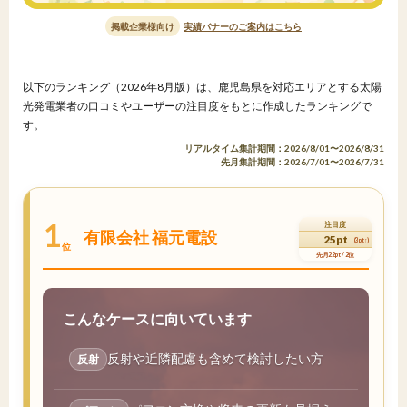
掲載企業様向け
実績バナーのご案内はこちら
以下のランキング（2026年8月版）は、鹿児島県を対応エリアとする太陽
光発電業者の口コミやユーザーの注目度をもとに作成したランキングで
す。
リアルタイム集計期間：2026/8/01〜2026/8/31
先月集計期間：2026/7/01〜2026/7/31
1
注目度
有限会社 福元電設
25pt
(3pt↑)
位
先月22pt / 2位
こんなケースに向いています
反射や近隣配慮も含めて検討したい方
反射