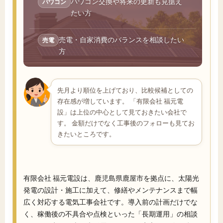
パワコン交換や将来の更新も見据え
パワコン
たい方
売電・自家消費のバランスを相談したい
売電
方
先月より順位を上げており、比較候補としての
存在感が増しています。 「有限会社 福元電
設」は上位の中心として見ておきたい会社で
す。 金額だけでなく工事後のフォローも見てお
きたいところです。
有限会社 福元電設は、鹿児島県鹿屋市を拠点に、太陽光
発電の設計・施工に加えて、修繕やメンテナンスまで幅
広く対応する電気工事会社です。導入前の計画だけでな
く、稼働後の不具合や点検といった「長期運用」の相談