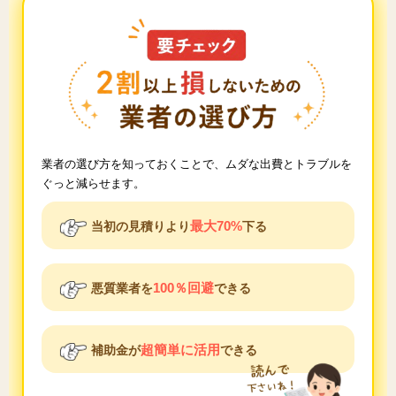
業者の選び方を知っておくことで、ムダな出費とトラブルを
ぐっと減らせます。
最大70%
当初の見積りより
下る
100％回避
悪質業者を
できる
超簡単に活用
補助金が
できる