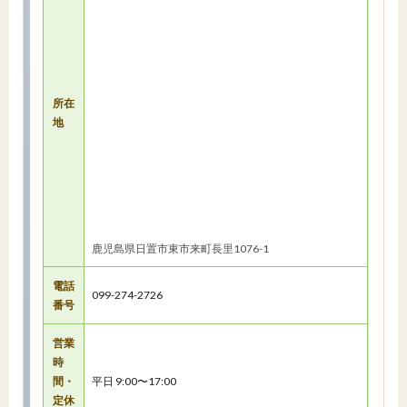
所在
地
鹿児島県日置市東市来町長里1076-1
電話
099-274-2726
番号
営業
時
間・
平日 9:00〜17:00
定休