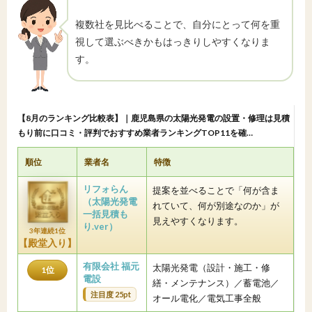
複数社を見比べることで、自分にとって何を重
視して選ぶべきかもはっきりしやすくなりま
す。
【8月のランキング比較表】｜鹿児島県の太陽光発電の設置・修理は見積
もり前に口コミ・評判でおすすめ業者ランキングTOP11を確…
順位
業者名
特徴
リフォらん
提案を並べることで「何が含ま
（太陽光発電
れていて、何が別途なのか」が
一括見積も
見えやすくなります。
り.ver）
3年連続1位
【殿堂入り】
有限会社 福元
太陽光発電（設計・施工・修
1位
電設
繕・メンテナンス）／蓄電池／
注目度 25pt
オール電化／電気工事全般