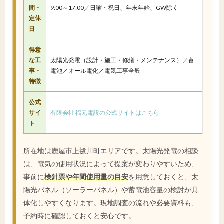
間・
9:00～17:00／日曜・祝日、年末年始、GW除く
定休
日
得意
な工
太陽光発電（設計・施工・修繕・メンテナンス）／蓄
事・
電池／オール電化／電気工事全般
特徴
公式
サイ
有限会社 福元電設の公式サイトはこちら
ト
所在地は鹿屋市上祓川町エリアです。太陽光発電の相談
は、電気の使用状況によって提案が変わりやすいため、
事前に
検針票や年間使用量の目安
を用意しておくと、太
陽光パネル（ソーラーパネル）や蓄電池容量の検討が具
体化しやすくなります。現地調査の流れや必要資料も、
予約時に確認しておくと安心です。