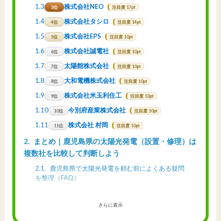
1.3
株式会社NEO
3位
注目度 17pt
1.4
株式会社タシロ
4位
注目度 14pt
1.5
株式会社EPS
5位
注目度 10pt
1.6
株式会社誠電社
6位
注目度 10pt
1.7
太陽館株式会社
7位
注目度 10pt
1.8
大和電機株式会社
8位
注目度 10pt
1.9
株式会社米玉利住工
9位
注目度 10pt
1.10
今別府産業株式会社
10位
注目度 10pt
1.11
株式会社 村岡
11位
注目度 10pt
2
まとめ｜鹿児島県の太陽光発電（設置・修理）は
複数社を比較して判断しよう
2.1
鹿児島県で太陽光発電を頼む前によくある疑問
を整理（FAQ）
さらに表示