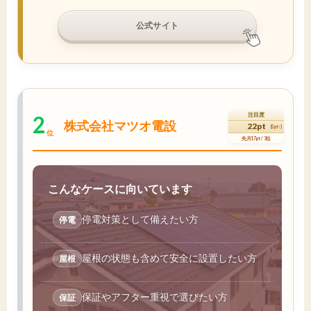
公式サイト
2
注目度
株式会社マツオ電設
22pt
(5pt↑)
位
先月17pt / 3位
こんなケースに向いています
停電対策として備えたい方
停電
屋根の状態も含めて安全に設置したい方
屋根
保証やアフター重視で選びたい方
保証