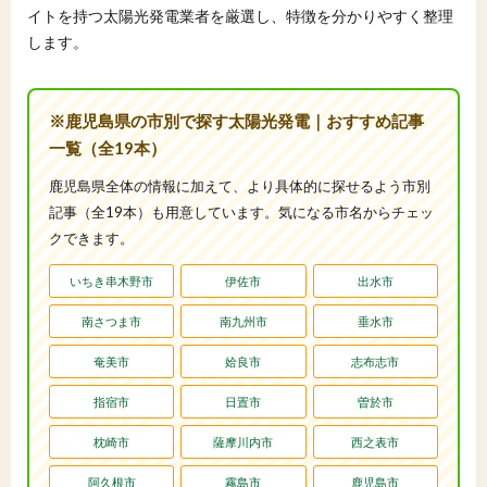
イトを持つ太陽光発電業者を厳選し、特徴を分かりやすく整理
します。
※鹿児島県の市別で探す太陽光発電｜おすすめ記事
一覧（全19本）
鹿児島県全体の情報に加えて、より具体的に探せるよう市別
記事（全19本）も用意しています。気になる市名からチェッ
クできます。
いちき串木野市
伊佐市
出水市
南さつま市
南九州市
垂水市
奄美市
姶良市
志布志市
指宿市
日置市
曽於市
枕崎市
薩摩川内市
西之表市
阿久根市
霧島市
鹿児島市