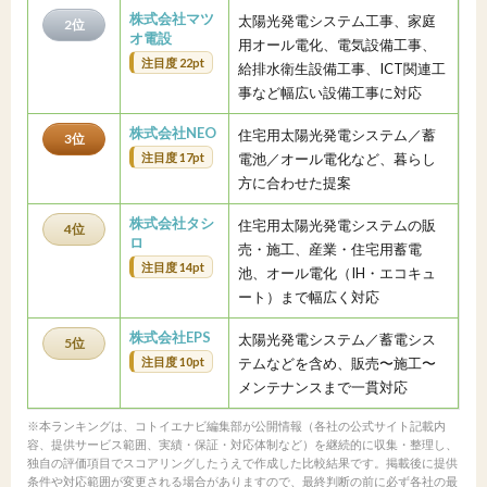
株式会社マツ
太陽光発電システム工事、家庭
2位
オ電設
用オール電化、電気設備工事、
注目度 22pt
給排水衛生設備工事、ICT関連工
事など幅広い設備工事に対応
株式会社NEO
住宅用太陽光発電システム／蓄
3位
注目度 17pt
電池／オール電化など、暮らし
方に合わせた提案
株式会社タシ
住宅用太陽光発電システムの販
4位
ロ
売・施工、産業・住宅用蓄電
注目度 14pt
池、オール電化（IH・エコキュ
ート）まで幅広く対応
株式会社EPS
太陽光発電システム／蓄電シス
5位
注目度 10pt
テムなどを含め、販売〜施工〜
メンテナンスまで一貫対応
※本ランキングは、コトイエナビ編集部が公開情報（各社の公式サイト記載内
容、提供サービス範囲、実績・保証・対応体制など）を継続的に収集・整理し、
独自の評価項目でスコアリングしたうえで作成した比較結果です。掲載後に提供
条件や対応範囲が変更される場合がありますので、最終判断の前に必ず各社の最