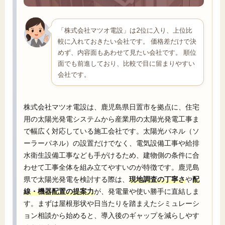
「株式会社マツオ電設」は2位に入り、上位比
較に入れておきたい会社です。 価格差だけで決
めず、内容面もあわせて見たい会社です。 順位
面でも前進しており、比較で目に留まりやすい
会社です。
株式会社マツオ電設は、鹿児島県日置市を拠点に、住宅
用の太陽光発電システムから産業用の太陽光発電工事ま
で幅広く対応している施工会社です。太陽光パネル（ソ
ーラーパネル）の設置だけでなく、電気設備工事や給排
水衛生設備工事なども手がけるため、建物側の条件に合
わせて工事全体を組み立てやすいのが特徴です。鹿児島
県で太陽光発電を検討する際は、
現地調査の丁寧さ
や
配
線・機器配置の提案力
が、発電量や使い勝手に直結しま
す。まずは屋根形状や日当たりを踏まえたシミュレーシ
ョン相談から始めると、導入後のギャップを減らしやす