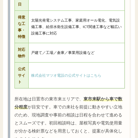
日
得意
太陽光発電システム工事、家庭用オール電化、電気設
な工
備工事、給排水衛生設備工事、ICT関連工事など幅広い
事・
設備工事に対応
特徴
対応
戸建て／工場／倉庫／事業用設備 など
物件
公式
サイ
株式会社マツオ電設の公式サイトはこちら
ト
所在地は日置市の東市来エリアで、
東市来駅から車で数
分程度
が目安です。車での来社を前提に動きやすい立地
のため、現地調査や事前の相談は日程を合わせて進める
とスムーズです。初回相談時は、屋根写真や電気使用量
が分かる検針票などを用意しておくと、提案が具体化し