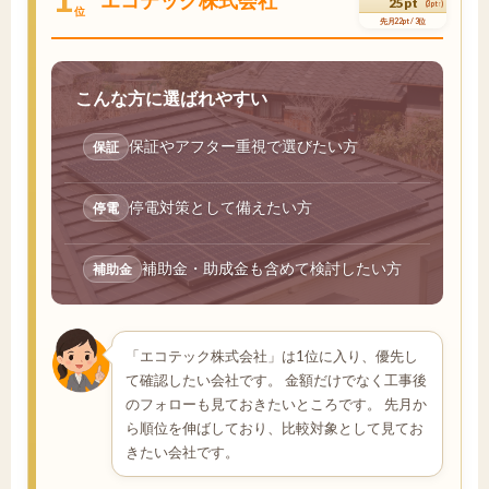
25pt
(3pt↑)
位
先月22pt / 3位
こんな方に選ばれやすい
保証やアフター重視で選びたい方
保証
停電対策として備えたい方
停電
補助金・助成金も含めて検討したい方
補助金
「エコテック株式会社」は1位に入り、優先し
て確認したい会社です。 金額だけでなく工事後
のフォローも見ておきたいところです。 先月か
ら順位を伸ばしており、比較対象として見てお
きたい会社です。