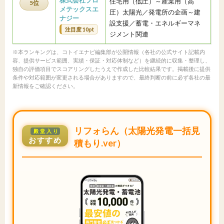
株式会社プロ
住宅用（低圧）～産業用（高
5位
メテックスエ
圧）太陽光／発電所の企画～建
ナジー
設支援／蓄電・エネルギーマネ
注目度 10pt
ジメント関連
※本ランキングは、コトイエナビ編集部が公開情報（各社の公式サイト記載内
容、提供サービス範囲、実績・保証・対応体制など）を継続的に収集・整理し、
独自の評価項目でスコアリングしたうえで作成した比較結果です。掲載後に提供
条件や対応範囲が変更される場合がありますので、最終判断の前に必ず各社の最
新情報をご確認ください。
リフォらん（太陽光発電一括見
殿堂入り
おすすめ
積もり.ver）