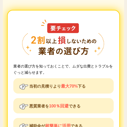
業者の選び方を知っておくことで、ムダな出費とトラブルを
ぐっと減らせます。
最大70%
当初の見積りより
下る
100％回避
悪質業者を
できる
超簡単に活用
補助金が
できる