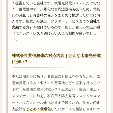
く提案している会社です。太陽光発電システムだけでな
く、蓄電池やオール電化など周辺設備も扱うため、電気
代の見直しと災害時の備えをまとめて検討したい方に向
きます。提案から施工、アフターサービスまでを
自社で
完結
する方針を掲げているので、担当が変わって話が通
りにくいストレスを避けたい人にも相性が良いでしょ
う。
株式会社共伸興建の対応内容｜どんな太陽光発電
に強い？
本社は稲沢市にあり、名古屋にも拠点を持ちながら、太
陽光発電（法人・個人）や蓄電池などの提案を行ってい
ます。産業用太陽光発電システムの設計・販売・施工・
メンテナンスに加え、家庭用太陽光発電システムやスマ
ートハウス／オール電化関連まで扱うため、住まいの電
力設計を
まとめて最適化
したいケースで相談しやすいの