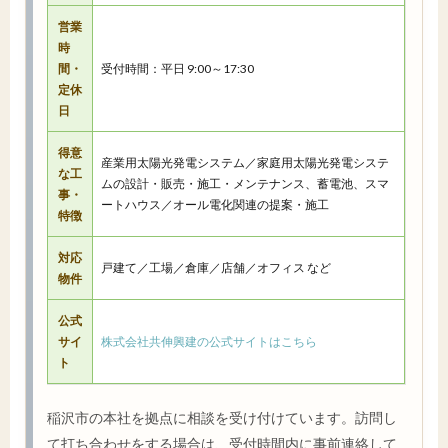
営業
時
間・
受付時間：平日 9:00～17:30
定休
日
得意
産業用太陽光発電システム／家庭用太陽光発電システ
な工
ムの設計・販売・施工・メンテナンス、蓄電池、スマ
事・
ートハウス／オール電化関連の提案・施工
特徴
対応
戸建て／工場／倉庫／店舗／オフィス など
物件
公式
サイ
株式会社共伸興建の公式サイトはこちら
ト
稲沢市の本社を拠点に相談を受け付けています。訪問し
て打ち合わせをする場合は、受付時間内に事前連絡して