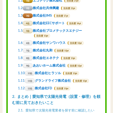
1.1
エコテック株式会社
1位
注目度 25pt
1.2
株式会社共伸興建
2位
注目度 22pt
1.3
株式会社IMS
3位
注目度 17pt
1.4
株式会社EECサポート
4位
注目度 14pt
1.5
株式会社プロメテックスエナジー
5位
注目度 10pt
1.6
株式会社サンワハウス
6位
注目度 10pt
1.7
株式会社丸和
7位
注目度 10pt
1.8
株式会社エネテク
8位
注目度 10pt
1.9
あおいホーム株式会社
9位
注目度 10pt
1.10
株式会社ヒラソル
10位
注目度 10pt
1.11
グランドライフ株式会社
11位
注目度 10pt
1.12
株式会社FD
12位
注目度 10pt
2
まとめ｜愛知県で太陽光発電（設置・修理）を頼
む前に見ておきたいこと
2.1
愛知県で太陽光発電業者を探す前に確認したい