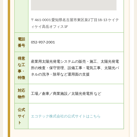
〒461-0001 愛知県名古屋市東区泉2丁目18-13 ケイテ
ィケイ高岳オフィス1F
電話
052-937-2001
番号
得意
産業用太陽光発電システムの販売・施工、太陽光発電
な工
所の検査・保守管理、設備工事・電気工事、太陽光パ
事・
ネルの洗浄・除草など運用面の支援
特徴
対応
工場／倉庫／商業施設／太陽光発電所 など
物件
公式
サイ
エコテック株式会社の公式サイトはこちら
ト