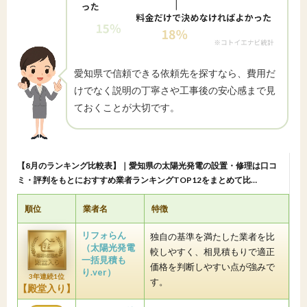
愛知県で信頼できる依頼先を探すなら、費用だ
けでなく説明の丁寧さや工事後の安心感まで見
ておくことが大切です。
【8月のランキング比較表】｜愛知県の太陽光発電の設置・修理は口コ
ミ・評判をもとにおすすめ業者ランキングTOP12をまとめて比…
順位
業者名
特徴
リフォらん
独自の基準を満たした業者を比
（太陽光発電
較しやすく、相見積もりで適正
一括見積も
価格を判断しやすい点が強みで
り.ver）
3年連続1位
す。
【殿堂入り】