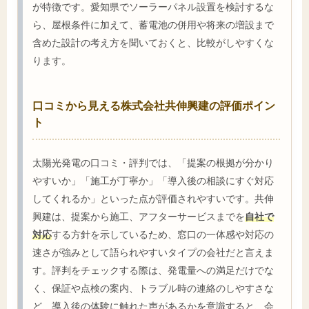
が特徴です。愛知県でソーラーパネル設置を検討するな
ら、屋根条件に加えて、蓄電池の併用や将来の増設まで
含めた設計の考え方を聞いておくと、比較がしやすくな
ります。
口コミから見える株式会社共伸興建の評価ポイン
ト
太陽光発電の口コミ・評判では、「提案の根拠が分かり
やすいか」「施工が丁寧か」「導入後の相談にすぐ対応
してくれるか」といった点が評価されやすいです。共伸
興建は、提案から施工、アフターサービスまでを
自社で
対応
する方針を示しているため、窓口の一体感や対応の
速さが強みとして語られやすいタイプの会社だと言えま
す。評判をチェックする際は、発電量への満足だけでな
く、保証や点検の案内、トラブル時の連絡のしやすさな
ど、導入後の体験に触れた声があるかを意識すると、会