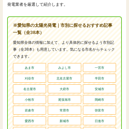
発電業者を厳選して紹介します。
※愛知県の太陽光発電｜市別に探せるおすすめ記事
一覧（全38本）
愛知県全体の情報に加えて、より具体的に探せるよう市別記
事（全38本）も用意しています。気になる市名からチェック
できます。
あま市
みよし市
一宮市
刈谷市
北名古屋市
半田市
名古屋市
大府市
安城市
小牧市
尾張旭市
岡崎市
岩倉市
常滑市
弥富市
愛西市
新城市
日進市