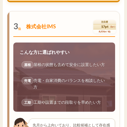
注目度
3
株式会社IMS
17pt
(3pt↑)
位
先月14pt / 6位
こんな方に選ばれやすい
屋根の状態も含めて安全に設置したい方
屋根
売電・自家消費のバランスを相談したい
売電
方
工期や設置までの段取りを早めたい方
工期
先月から上向いており、比較候補として存在感