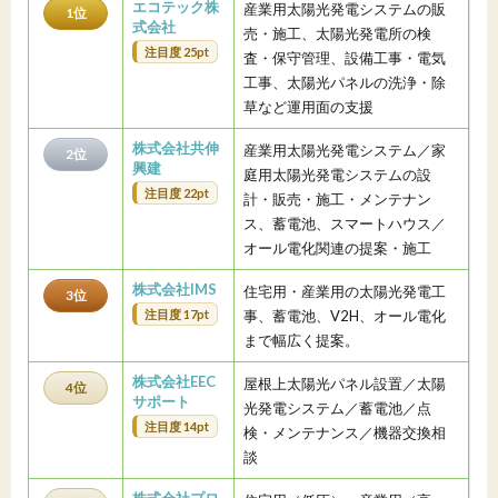
エコテック株
産業用太陽光発電システムの販
1位
式会社
売・施工、太陽光発電所の検
注目度 25pt
査・保守管理、設備工事・電気
工事、太陽光パネルの洗浄・除
草など運用面の支援
株式会社共伸
産業用太陽光発電システム／家
2位
興建
庭用太陽光発電システムの設
注目度 22pt
計・販売・施工・メンテナン
ス、蓄電池、スマートハウス／
オール電化関連の提案・施工
株式会社IMS
住宅用・産業用の太陽光発電工
3位
注目度 17pt
事、蓄電池、V2H、オール電化
まで幅広く提案。
株式会社EEC
屋根上太陽光パネル設置／太陽
4位
サポート
光発電システム／蓄電池／点
注目度 14pt
検・メンテナンス／機器交換相
談