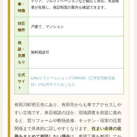
テリア、フルリノベーションなど幅広く対応。有資格
事・
者が在籍し、保証制度の案内も確認できます。
特徴
対応
戸建て、マンション
物件
相
談・
無料相談可
見積
もり
公式
LIXILリフォームショップ ORINAS（三洋住宅株式会
サイ
社）の公式サイトはこちら
ト
有田川町明王寺にあり、有田市からも車でアクセスしや
すい立地です。来店相談のほか、現地調査を前提に進め
ると、窓リフォームや断熱改修、キッチン・浴室の位置
関係まで具体的に話しやすくなります。
住まい全体の改
善をまとめて相談したい場合
は、希望工事を整理してか