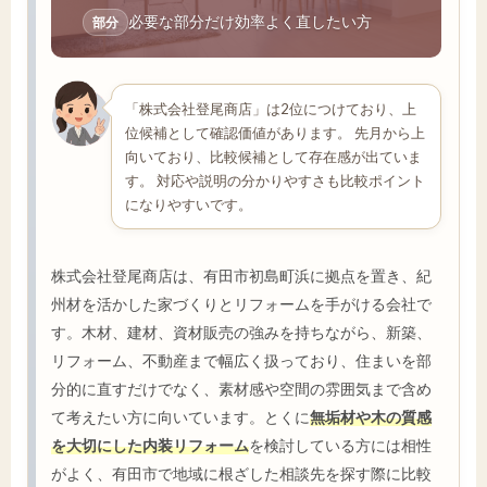
必要な部分だけ効率よく直したい方
部分
「株式会社登尾商店」は2位につけており、上
位候補として確認価値があります。 先月から上
向いており、比較候補として存在感が出ていま
す。 対応や説明の分かりやすさも比較ポイント
になりやすいです。
株式会社登尾商店は、有田市初島町浜に拠点を置き、紀
州材を活かした家づくりとリフォームを手がける会社で
す。木材、建材、資材販売の強みを持ちながら、新築、
リフォーム、不動産まで幅広く扱っており、住まいを部
分的に直すだけでなく、素材感や空間の雰囲気まで含め
て考えたい方に向いています。とくに
無垢材や木の質感
を大切にした内装リフォーム
を検討している方には相性
がよく、有田市で地域に根ざした相談先を探す際に比較