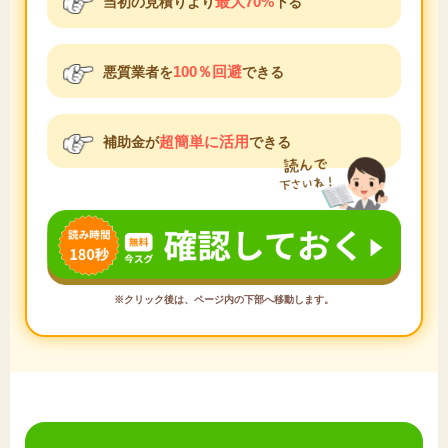
最大70%
当初の見積りより
下る
100％回避
悪質業者を
できる
超簡単に活用
補助金が
できる
※クリック後は、ページ内の下部へ移動します。