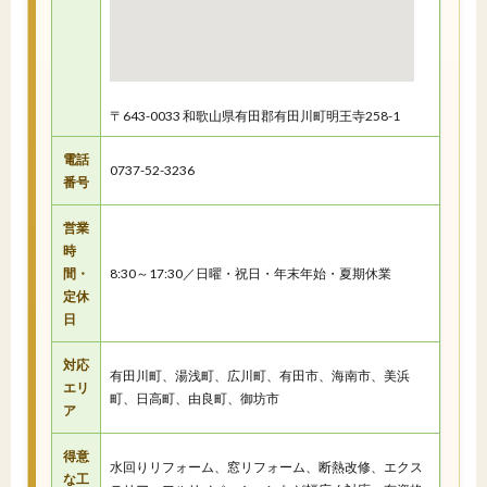
〒643-0033 和歌山県有田郡有田川町明王寺258-1
電話
0737-52-3236
番号
営業
時
間・
8:30～17:30／日曜・祝日・年末年始・夏期休業
定休
日
対応
有田川町、湯浅町、広川町、有田市、海南市、美浜
エリ
町、日高町、由良町、御坊市
ア
得意
水回りリフォーム、窓リフォーム、断熱改修、エクス
な工