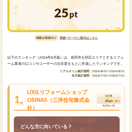
25
pt
掲載企業様向け
実績バナーのご案内はこちら
以下のランキング（2026年8月版）は、有田市を対応エリアとするリフォ
ーム業者の口コミやユーザーの注目度をもとに作成したランキングです。
リアルタイム集計期間：2026/8/01〜2026/8/31
先月集計期間：2026/7/01〜2026/7/31
LIXILリフォームショップ
1
注目度
ORINAS（三洋住宅株式会
25pt
(3pt↑)
位
先月22pt / 2位
社）
どんな方に向いている？