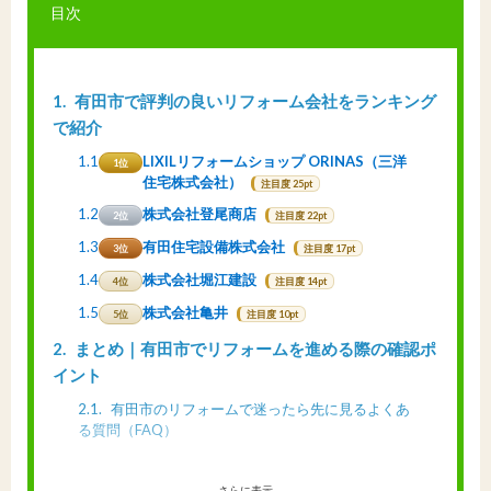
目次
1
有田市で評判の良いリフォーム会社をランキング
で紹介
1.1
LIXILリフォームショップ ORINAS（三洋
1位
住宅株式会社）
注目度 25pt
1.2
株式会社登尾商店
2位
注目度 22pt
1.3
有田住宅設備株式会社
3位
注目度 17pt
1.4
株式会社堀江建設
4位
注目度 14pt
1.5
株式会社亀井
5位
注目度 10pt
2
まとめ｜有田市でリフォームを進める際の確認ポ
イント
2.1
有田市のリフォームで迷ったら先に見るよくあ
る質問（FAQ）
さらに表示