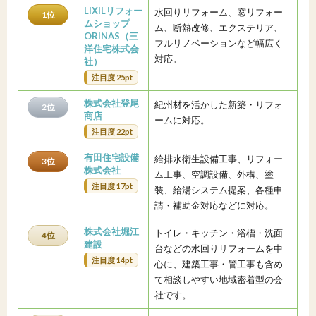
LIXILリフォー
水回りリフォーム、窓リフォー
1位
ムショップ
ム、断熱改修、エクステリア、
ORINAS（三
フルリノベーションなど幅広く
洋住宅株式会
対応。
社）
注目度 25pt
株式会社登尾
紀州材を活かした新築・リフォ
2位
商店
ームに対応。
注目度 22pt
有田住宅設備
給排水衛生設備工事、リフォー
3位
株式会社
ム工事、空調設備、外構、塗
注目度 17pt
装、給湯システム提案、各種申
請・補助金対応などに対応。
株式会社堀江
トイレ・キッチン・浴槽・洗面
4位
建設
台などの水回りリフォームを中
注目度 14pt
心に、建築工事・管工事も含め
て相談しやすい地域密着型の会
社です。