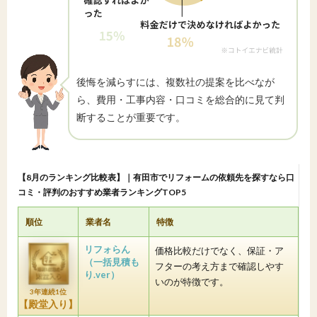
後悔を減らすには、複数社の提案を比べなが
ら、費用・工事内容・口コミを総合的に見て判
断することが重要です。
【8月のランキング比較表】｜有田市でリフォームの依頼先を探すなら口
コミ・評判のおすすめ業者ランキングTOP5
順位
業者名
特徴
リフォらん
価格比較だけでなく、保証・ア
（一括見積も
フターの考え方まで確認しやす
り.ver）
いのが特徴です。
3年連続1位
【殿堂入り】