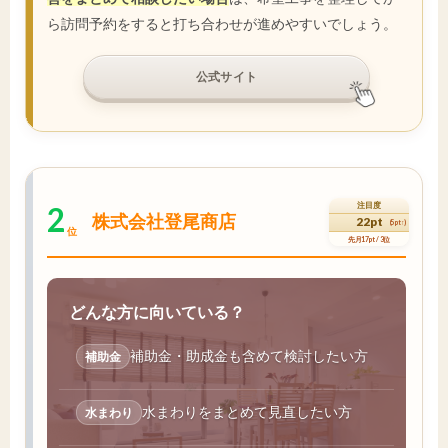
ら訪問予約をすると打ち合わせが進めやすいでしょう。
公式サイト
2
注目度
株式会社登尾商店
22pt
(5pt↑)
位
先月17pt / 3位
どんな方に向いている？
補助金・助成金も含めて検討したい方
補助金
水まわりをまとめて見直したい方
水まわり