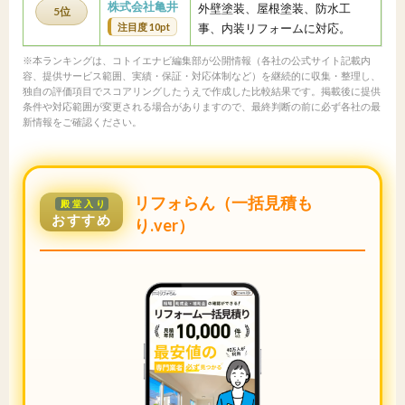
株式会社亀井
外壁塗装、屋根塗装、防水工
5位
注目度 10pt
事、内装リフォームに対応。
※本ランキングは、コトイエナビ編集部が公開情報（各社の公式サイト記載内
容、提供サービス範囲、実績・保証・対応体制など）を継続的に収集・整理し、
独自の評価項目でスコアリングしたうえで作成した比較結果です。掲載後に提供
条件や対応範囲が変更される場合がありますので、最終判断の前に必ず各社の最
新情報をご確認ください。
リフォらん（一括見積も
殿堂入り
おすすめ
り.ver）