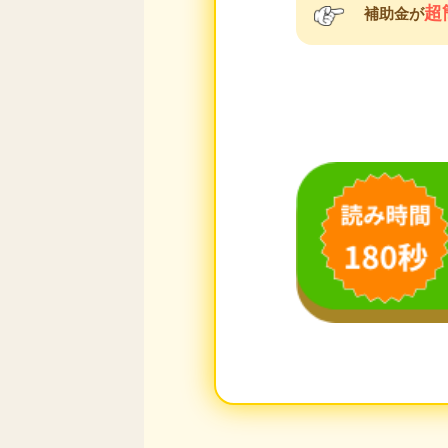
超
補助金が