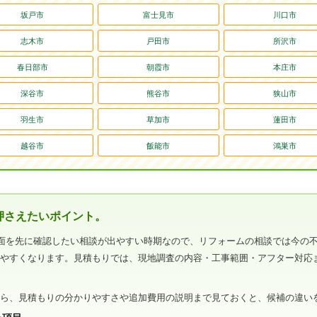
坂戸市
富士見市
川口市
志木市
戸田市
所沢市
春日部市
朝霞市
本庄市
深谷市
熊谷市
狭山市
羽生市
草加市
蓮田市
越谷市
飯能市
鴻巣市
押さえたいポイント。
面を先に確認したい相談が出やすい時期なので、リフォームの相談では今の
みやすくなります。見積もりでは、現地調査の内容・工事範囲・アフター対応
。
なら、見積もりの分かりやすさや追加費用の説明まで見ておくと、候補の違い