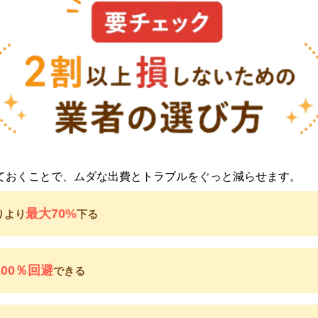
ておくことで、ムダな出費とトラブルをぐっと減らせます。
最大70%
りより
下る
100％回避
できる