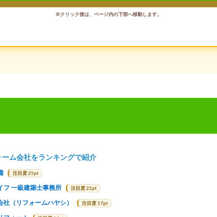
※クリック後は、ページ内の下部へ移動します。
ォーム会社をランキングで紹介
備
注目度 25pt
イフ 一級建築士事務所
注目度 22pt
会社（リフォームハヤシ）
注目度 17pt