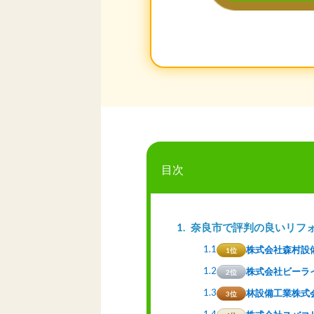
目次
1
奈良市で評判の良いリフ
1.1
株式会社森村設
1位
1.2
株式会社ビーラ
2位
1.3
林設備工業株式
3位