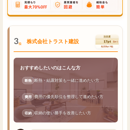
注目度
3
株式会社トラスト建設
17pt
(3pt↑)
位
先月14pt / 4位
おすすめしたいのはこんな方
断熱・結露対策も一緒に進めたい方
断熱
費用の優先順位を整理して進めたい方
費用
収納の使い勝手を改善したい方
収納