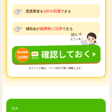
100％回避
悪質業者を
できる
超簡単に活用
補助金が
できる
※クリック後は、ページ内の下部へ移動します。
目次