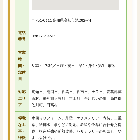
〒781-0111 高知県高知市池282-74
電話
088-837-3611
番号
営業
時
間・
8:00～17:30／日曜・祝日・第2・第4・第5土曜休
定休
日
対応
高知市、南国市、香美市、香南市、土佐市、安芸郡芸
エリ
西村、長岡郡大豊町・本山町、吾川郡いの町、高岡郡
ア
佐川町、日高村
得意
水回りリフォーム、外壁・エクステリア、内装、二重
な工
窓、給排水工事などに対応。希望や予算に合わせた提
事・
案、構造補強や断熱改修、バリアフリーの相談もしや
特徴
すい会社です。