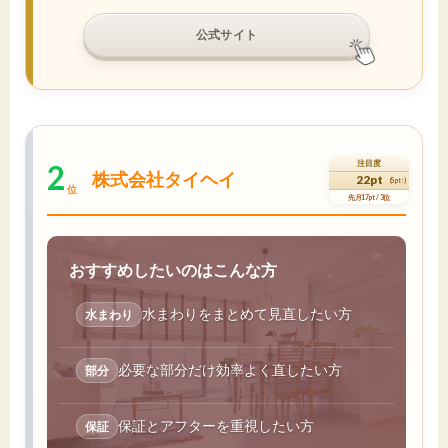
公式サイト
2
注目度
株式会社タイヘイ
22pt
(5pt↑)
位
先月17pt / 3位
おすすめしたいのはこんな方
水まわりをまとめて見直したい方
水まわり
必要な部分だけ効率よく直したい方
部分
保証とアフターを重視したい方
保証