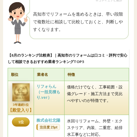
高知市でリフォームを進めるときは、早い段階
で複数社に相談して比較しておくと、判断しや
すくなります。
【8月のランキング比較表】｜高知市のリフォームは口コミ・評判で安心
して相談できるおすすめ業者ランキングTOP5
順位
業者名
特徴
リフォらん
価格だけでなく、工事範囲・設
（一括見積も
備グレード・施工方法まで見比
り.ver）
べやすいのが特徴です。
3年連続1位
【殿堂入り】
株式会社北陽
水回りリフォーム、外壁・エク
1位
注目度 25pt
ステリア、内装、二重窓、給排
水工事などに対応。