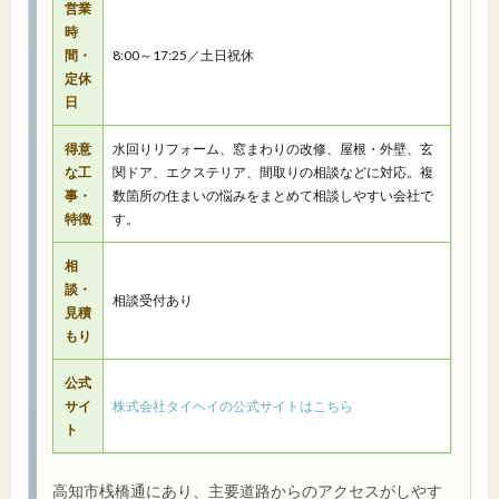
営業
時
間・
8:00～17:25／土日祝休
定休
日
得意
水回りリフォーム、窓まわりの改修、屋根・外壁、玄
な工
関ドア、エクステリア、間取りの相談などに対応。複
事・
数箇所の住まいの悩みをまとめて相談しやすい会社で
特徴
す。
相
談・
相談受付あり
見積
もり
公式
サイ
株式会社タイヘイの公式サイトはこちら
ト
高知市桟橋通にあり、主要道路からのアクセスがしやす