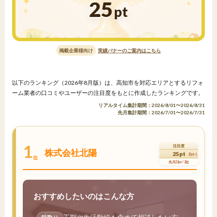
25
pt
掲載企業様向け
実績バナーのご案内はこちら
以下のランキング（2026年8月版）は、高知市を対応エリアとするリフォ
ーム業者の口コミやユーザーの注目度をもとに作成したランキングです。
リアルタイム集計期間：2026/8/01〜2026/8/31
先月集計期間：2026/7/01〜2026/7/31
1
注目度
株式会社北陽
25pt
(3pt↑)
位
先月22pt / 2位
おすすめしたいのはこんな方