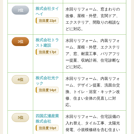
株式会社タイ
水回りリフォーム、窓まわりの
2位
ヘイ
改修、屋根・外壁、玄関ドア、
注目度 22pt
エクステリア、間取りの相談な
どに対応。
株式会社トラ
水回りリフォーム、内装リフォ
3位
スト建設
ーム、屋根・外壁、エクステリ
注目度 17pt
ア、窓、耐震工事、バリアフリ
ー提案、収納計画、住宅診断な
どに対応。
株式会社光テ
水回りリフォーム、内装リフォ
4位
ック
ーム、デザイン提案、洗面台交
注目度 14pt
換、トイレ・浴室・キッチン改
修、住まい全体の見直しに対
応。
四国広瀬産業
水回りリフォーム、住宅設備の
5位
株式会社
入れ替え、タイル工事、太陽光
注目度 10pt
発電、小規模修繕を含む住まい