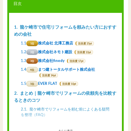
目次
1
龍ケ崎市で住宅リフォームを頼みたい方におすす
めの会社
1.1
株式会社 北澤工務店
1位
注目度 25pt
1.2
株式会社ネモト建設
2位
注目度 22pt
1.3
株式会社finedy
3位
注目度 17pt
1.4
まつ建トータルサポート株式会社
4位
注目度 14pt
1.5
EVER FLAT
5位
注目度 10pt
2
まとめ｜龍ケ崎市でリフォームの依頼先を比較す
るときのコツ
2.1
龍ケ崎市でリフォームを頼む前によくある疑問
を整理（FAQ）
さらに表示