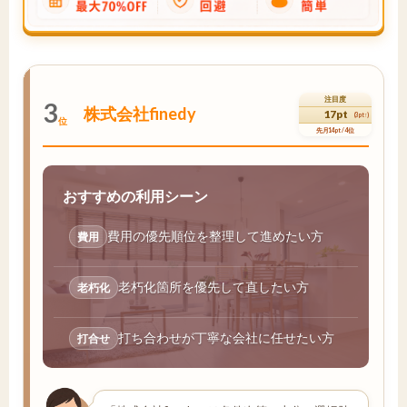
注目度
3
株式会社finedy
17pt
(3pt↑)
位
先月14pt / 4位
おすすめの利用シーン
費用の優先順位を整理して進めたい方
費用
老朽化箇所を優先して直したい方
老朽化
打ち合わせが丁寧な会社に任せたい方
打合せ