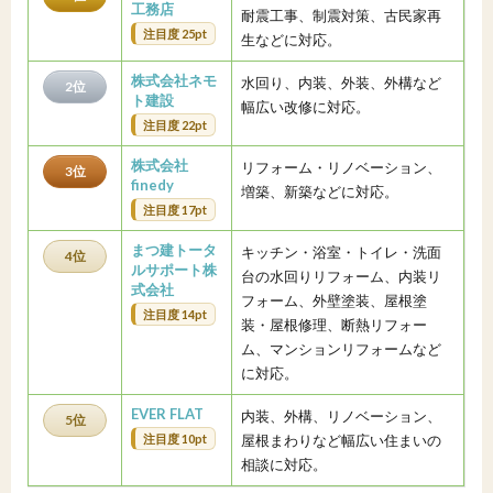
工務店
耐震工事、制震対策、古民家再
注目度 25pt
生などに対応。
株式会社ネモ
水回り、内装、外装、外構など
2位
ト建設
幅広い改修に対応。
注目度 22pt
株式会社
リフォーム・リノベーション、
3位
finedy
増築、新築などに対応。
注目度 17pt
まつ建トータ
キッチン・浴室・トイレ・洗面
4位
ルサポート株
台の水回りリフォーム、内装リ
式会社
フォーム、外壁塗装、屋根塗
注目度 14pt
装・屋根修理、断熱リフォー
ム、マンションリフォームなど
に対応。
EVER FLAT
内装、外構、リノベーション、
5位
注目度 10pt
屋根まわりなど幅広い住まいの
相談に対応。