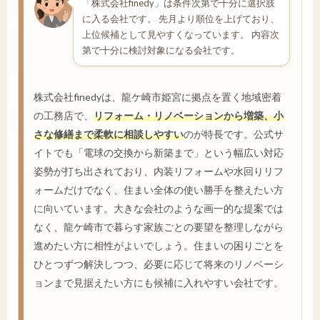
「株式会社finedy」は条件次第で十分に選択肢
に入る会社です。 先月より順位を上げており、
上位候補として見やすくなっています。 内容次
第で十分に検討対象になる会社です。
株式会社finedyは、龍ケ崎市姫宮に拠点を置く地域密着
の工務店で、
リフォーム・リノベーションから増築、小
さな修繕まで柔軟に相談しやすい
のが特長です。公式サ
イトでも「電球の交換から新築まで」という幅広い対応
姿勢が打ち出されており、内装リフォームや水回りリフ
ォームだけでなく、住まい全体の使い勝手を整えたい方
に向いています。大きな会社のような画一的な提案では
なく、龍ケ崎市で暮らす家族ごとの要望を整理しながら
進めたい方に相性がよいでしょう。住まいの困りごとを
ひとつずつ解決しつつ、必要に応じて将来のリノベーシ
ョンまで見据えたい方にも候補に入れやすい会社です。