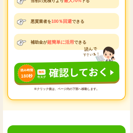
最大70%
当初の見積りより
下る
100％回避
悪質業者を
できる
超簡単に活用
補助金が
できる
※クリック後は、ページ内の下部へ移動します。