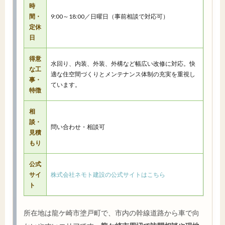
時
間・
9:00～18:00／日曜日（事前相談で対応可）
定休
日
得意
水回り、内装、外装、外構など幅広い改修に対応。快
な工
適な住空間づくりとメンテナンス体制の充実を重視し
事・
ています。
特徴
相
談・
問い合わせ・相談可
見積
もり
公式
サイ
株式会社ネモト建設の公式サイトはこちら
ト
所在地は龍ケ崎市塗戸町で、市内の幹線道路から車で向