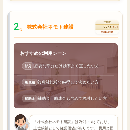
2
注目度
株式会社ネモト建設
22pt
(5pt↑)
位
先月17pt / 3位
おすすめの利用シーン
必要な部分だけ効率よく直したい方
部分
複数社比較で納得して決めたい方
相見積
補助金・助成金も含めて検討したい方
補助金
「株式会社ネモト建設」は2位につけており、
上位候補として確認価値があります。 費用と提