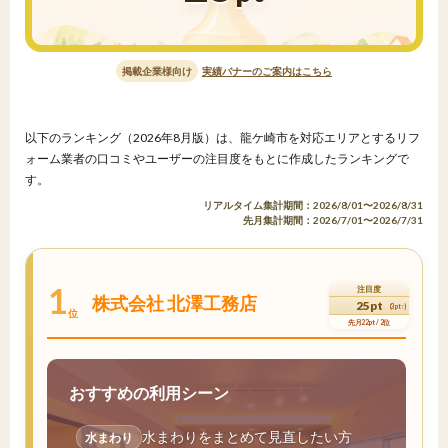
掲載企業様向け
実績バナーのご案内はこちら
以下のランキング（2026年8月版）は、龍ケ崎市を対応エリアとするリフ
ォーム業者の口コミやユーザーの注目度をもとに作成したランキングで
す。
リアルタイム集計期間：2026/8/01〜2026/8/31
先月集計期間：2026/7/01〜2026/7/31
1
注目度
株式会社 北澤工務店
25pt
(3pt↑)
位
先月22pt / 2位
おすすめの利用シーン
水まわりをまとめて見直したい方
水まわり