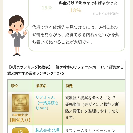
信頼できる依頼先を見つけるには、3社以上の
候補を見ながら、納得できる内容かどうかを落
ち着いて比べることが大切です。
【8月のランキング比較表】｜龍ケ崎市のリフォームの口コミ・評判から
選ぶおすすめ業者ランキングTOP5
順位
業者名
特徴
リフォらん
複数社の提案を並べることで、
（一括見積も
優先順位（デザイン／機能／断
り.ver）
熱／費用）を整理しやすくなり
3年連続1位
ます。
【殿堂入り】
株式会社 北澤
リフォーム＆リノベーション、
1位