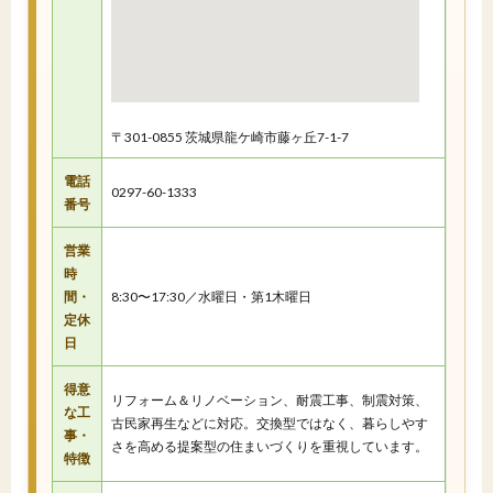
〒301-0855 茨城県龍ケ崎市藤ヶ丘7-1-7
電話
0297-60-1333
番号
営業
時
間・
8:30〜17:30／水曜日・第1木曜日
定休
日
得意
リフォーム＆リノベーション、耐震工事、制震対策、
な工
古民家再生などに対応。交換型ではなく、暮らしやす
事・
さを高める提案型の住まいづくりを重視しています。
特徴