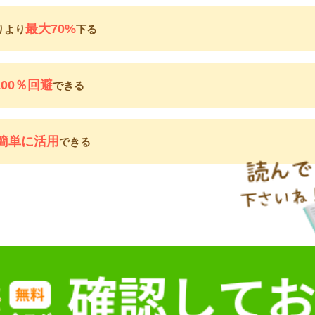
最大70%
りより
下る
100％回避
できる
簡単に活用
できる