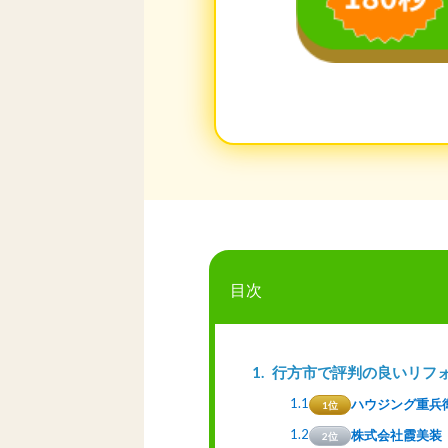
目次
1
行方市で評判の良いリフ
1.1
ハウジング重兵
1位
1.2
株式会社霞美装
2位