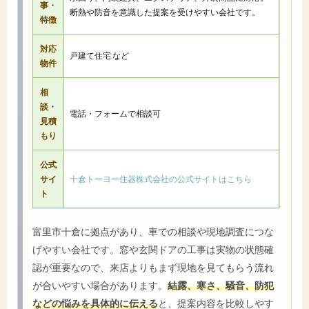
事・
断熱や防音を意識した提案を受けやすい会社です。
特徴
対応
戸建て住宅 など
物件
相
談・
電話・フォームで相談可
見積
もり
公式
サイ
十倉トーヨー住器株式会社の公式サイトはこちら
ト
富里市十倉に拠点があり、車での相談や現地調査につな
げやすい会社です。窓や玄関ドアの工事は実物の状態確
認が重要なので、来店よりもまず現地を見てもらう流れ
が合いやすい場合があります。
結露、寒さ、騒音、防犯
などの悩みを具体的に伝える
と、提案内容を比較しやす