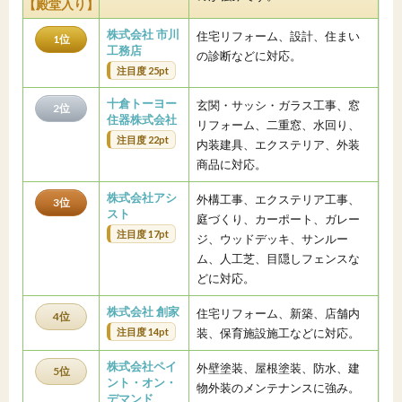
【殿堂入り】
株式会社 市川
住宅リフォーム、設計、住まい
1位
工務店
の診断などに対応。
注目度 25pt
十倉トーヨー
玄関・サッシ・ガラス工事、窓
2位
住器株式会社
リフォーム、二重窓、水回り、
注目度 22pt
内装建具、エクステリア、外装
商品に対応。
株式会社アシ
外構工事、エクステリア工事、
3位
スト
庭づくり、カーポート、ガレー
注目度 17pt
ジ、ウッドデッキ、サンルー
ム、人工芝、目隠しフェンスな
どに対応。
株式会社 創家
住宅リフォーム、新築、店舗内
4位
注目度 14pt
装、保育施設施工などに対応。
株式会社ペイ
外壁塗装、屋根塗装、防水、建
5位
ント・オン・
物外装のメンテナンスに強み。
デマンド