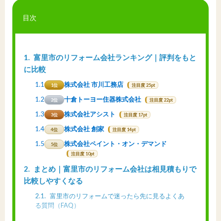
目次
1
富里市のリフォーム会社ランキング｜評判をもと
に比較
1.1
株式会社 市川工務店
1位
注目度 25pt
1.2
十倉トーヨー住器株式会社
2位
注目度 22pt
1.3
株式会社アシスト
3位
注目度 17pt
1.4
株式会社 創家
4位
注目度 14pt
1.5
株式会社ペイント・オン・デマンド
5位
注目度 10pt
2
まとめ｜富里市のリフォーム会社は相見積もりで
比較しやすくなる
2.1
富里市のリフォームで迷ったら先に見るよくあ
る質問（FAQ）