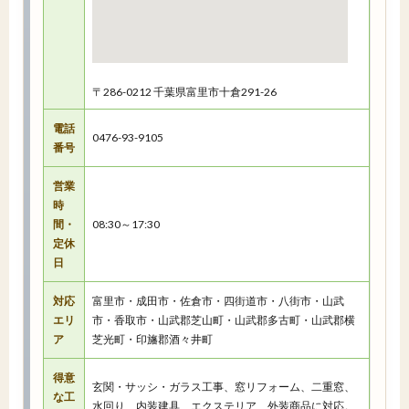
〒286-0212 千葉県富里市十倉291-26
電話
0476-93-9105
番号
営業
時
間・
08:30～17:30
定休
日
対応
富里市・成田市・佐倉市・四街道市・八街市・山武
エリ
市・香取市・山武郡芝山町・山武郡多古町・山武郡横
ア
芝光町・印旛郡酒々井町
得意
玄関・サッシ・ガラス工事、窓リフォーム、二重窓、
な工
水回り、内装建具、エクステリア、外装商品に対応。