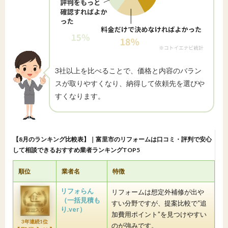
3社以上を比べることで、価格と内容のバラン
スが取りやすくなり、納得して依頼先を選びや
すくなります。
【8月のランキング比較表】｜富里市のリフォームは口コミ・評判で安心
して相談できるおすすめ業者ランキングTOP5
順位
業者名
特徴
リフォらん
リフォームは想定外補修が出や
（一括見積も
すい分野ですが、提案比較で“追
り.ver）
加費用ポイント”を見つけやすい
3年連続1位
のが強みです。