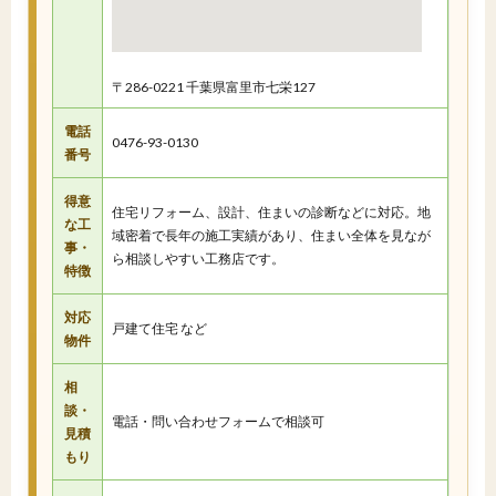
〒286-0221 千葉県富里市七栄127
電話
0476-93-0130
番号
得意
住宅リフォーム、設計、住まいの診断などに対応。地
な工
域密着で長年の施工実績があり、住まい全体を見なが
事・
ら相談しやすい工務店です。
特徴
対応
戸建て住宅 など
物件
相
談・
電話・問い合わせフォームで相談可
見積
もり