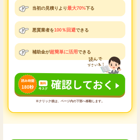
最大70%
当初の見積りより
下る
100％回避
悪質業者を
できる
超簡単に活用
補助金が
できる
※クリック後は、ページ内の下部へ移動します。