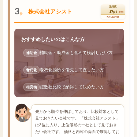
注目度
3
株式会社アシスト
17pt
(3pt↑)
位
先月14pt / 4位
おすすめしたいのはこんな方
補助金・助成金も含めて検討したい方
補助金
老朽化箇所を優先して直したい方
老朽化
複数社比較で納得して決めたい方
相見積
先月から順位を伸ばしており、比較対象として
見ておきたい会社です。 「株式会社アシスト」
は3位に入り、上位候補の一社として見ておき
たい会社です。 価格と内容の両面で確認してお