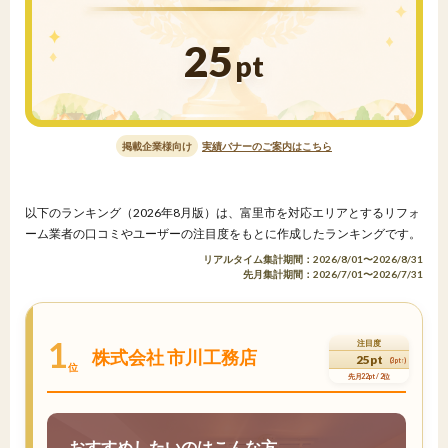
25
pt
掲載企業様向け
実績バナーのご案内はこちら
以下のランキング（2026年8月版）は、富里市を対応エリアとするリフォ
ーム業者の口コミやユーザーの注目度をもとに作成したランキングです。
リアルタイム集計期間：2026/8/01〜2026/8/31
先月集計期間：2026/7/01〜2026/7/31
1
注目度
株式会社 市川工務店
25pt
(3pt↑)
位
先月22pt / 2位
おすすめしたいのはこんな方