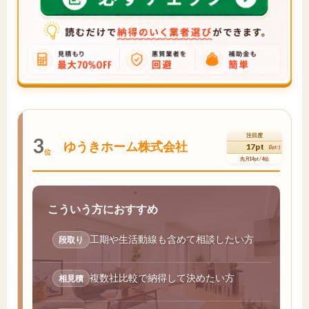
注目度
3
ゆうきホーム株式会社
17pt
(3pt↑)
位
先月14pt / 4位
こういう方におすすめ
工期や生活動線も含めて相談したい方
段取り
複数社比較で納得して決めたい方
相見積