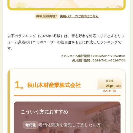
掲載企業様向け
実績バナーのご案内はこちら
以下のランキング（2026年8月版）は、習志野市を対応エリアとするリフ
ォーム業者の口コミやユーザーの注目度をもとに作成したランキングで
す。
リアルタイム集計期間：2026/8/01〜2026/8/31
先月集計期間：2026/7/01〜2026/7/31
1
注目度
秋山木材産業株式会社
25pt
(3pt↑)
位
先月22pt / 2位
こういう方におすすめ
老朽化箇所を優先して直したい方
老朽化