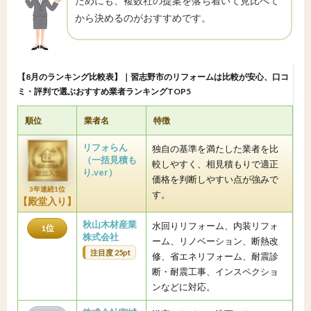
ためにも、複数社の提案を落ち着いて見比べて
から決めるのがおすすめです。
【8月のランキング比較表】｜習志野市のリフォームは比較が安心、口コ
ミ・評判で選ぶおすすめ業者ランキングTOP5
順位
業者名
特徴
リフォらん
独自の基準を満たした業者を比
（一括見積も
較しやすく、相見積もりで適正
り.ver）
価格を判断しやすい点が強みで
3年連続1位
す。
【殿堂入り】
秋山木材産業
水回りリフォーム、内装リフォ
1位
株式会社
ーム、リノベーション、断熱改
注目度 25pt
修、省エネリフォーム、耐震診
断・耐震工事、インスペクショ
ンなどに対応。