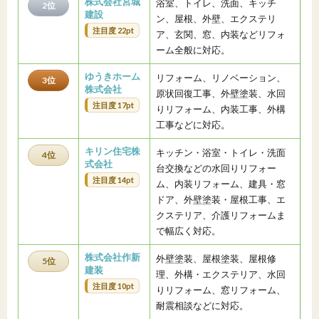
株式会社宮城
浴室、トイレ、洗面、キッチ
2位
建設
ン、屋根、外壁、エクステリ
注目度 22pt
ア、玄関、窓、内装などリフォ
ーム全般に対応。
ゆうきホーム
リフォーム、リノベーション、
3位
株式会社
原状回復工事、外壁塗装、水回
注目度 17pt
りリフォーム、内装工事、外構
工事などに対応。
キリン住宅株
キッチン・浴室・トイレ・洗面
4位
式会社
台交換などの水回りリフォー
注目度 14pt
ム、内装リフォーム、建具・窓
ドア、外壁塗装・屋根工事、エ
クステリア、介護リフォームま
で幅広く対応。
株式会社作新
外壁塗装、屋根塗装、屋根修
5位
建装
理、外構・エクステリア、水回
注目度 10pt
りリフォーム、窓リフォーム、
耐震相談などに対応。