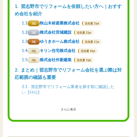
1
習志野市でリフォームを依頼したい方へ｜おすす
め会社を紹介
1.1
秋山木材産業株式会社
1位
注目度 25pt
1.2
株式会社宮城建設
2位
注目度 22pt
1.3
ゆうきホーム株式会社
3位
注目度 17pt
1.4
キリン住宅株式会社
4位
注目度 14pt
1.5
株式会社作新建装
5位
注目度 10pt
2
まとめ｜習志野市でリフォーム会社を選ぶ際は対
応範囲の確認も重要
2.1
習志野市でリフォーム業者を探す前に確認した
い【FAQ】
さらに表示