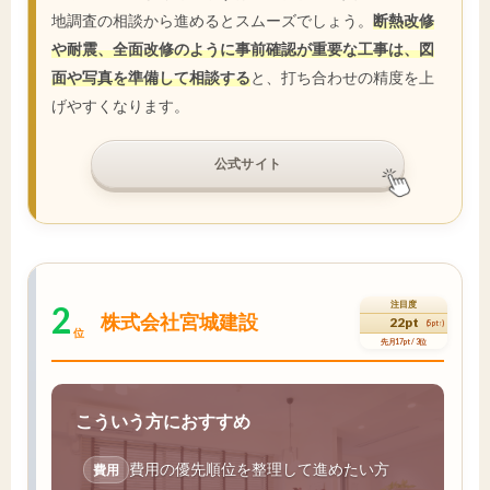
地調査の相談から進めるとスムーズでしょう。
断熱改修
や耐震、全面改修のように事前確認が重要な工事は、図
面や写真を準備して相談する
と、打ち合わせの精度を上
げやすくなります。
公式サイト
2
注目度
株式会社宮城建設
22pt
(5pt↑)
位
先月17pt / 3位
こういう方におすすめ
費用の優先順位を整理して進めたい方
費用