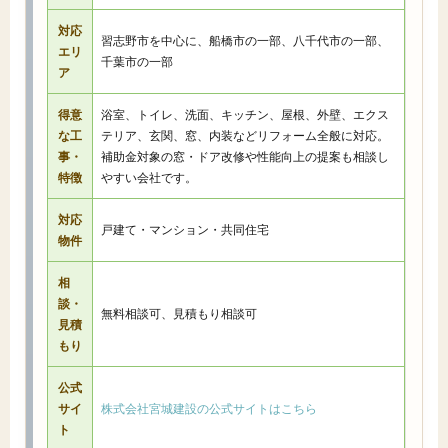
対応
習志野市を中心に、船橋市の一部、八千代市の一部、
エリ
千葉市の一部
ア
得意
浴室、トイレ、洗面、キッチン、屋根、外壁、エクス
な工
テリア、玄関、窓、内装などリフォーム全般に対応。
事・
補助金対象の窓・ドア改修や性能向上の提案も相談し
特徴
やすい会社です。
対応
戸建て・マンション・共同住宅
物件
相
談・
無料相談可、見積もり相談可
見積
もり
公式
サイ
株式会社宮城建設の公式サイトはこちら
ト