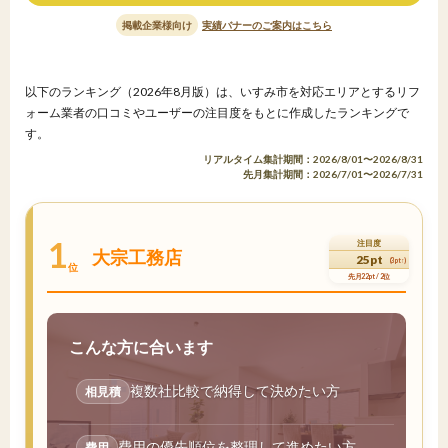
掲載企業様向け
実績バナーのご案内はこちら
以下のランキング（2026年8月版）は、いすみ市を対応エリアとするリフ
ォーム業者の口コミやユーザーの注目度をもとに作成したランキングで
す。
リアルタイム集計期間：2026/8/01〜2026/8/31
先月集計期間：2026/7/01〜2026/7/31
1
注目度
大宗工務店
25pt
(3pt↑)
位
先月22pt / 2位
こんな方に合います
複数社比較で納得して決めたい方
相見積
費用の優先順位を整理して進めたい方
費用