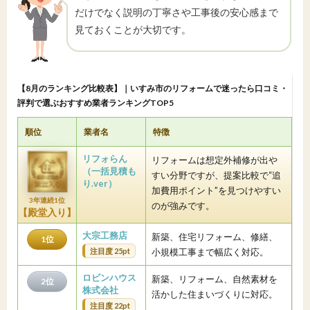
だけでなく説明の丁寧さや工事後の安心感まで
見ておくことが大切です。
【8月のランキング比較表】｜いすみ市のリフォームで迷ったら口コミ・
評判で選ぶおすすめ業者ランキングTOP5
順位
業者名
特徴
リフォらん
リフォームは想定外補修が出や
（一括見積も
すい分野ですが、提案比較で“追
り.ver）
加費用ポイント”を見つけやすい
3年連続1位
のが強みです。
【殿堂入り】
大宗工務店
新築、住宅リフォーム、修繕、
1位
注目度 25pt
小規模工事まで幅広く対応。
ロビンハウス
新築、リフォーム、自然素材を
2位
株式会社
活かした住まいづくりに対応。
注目度 22pt