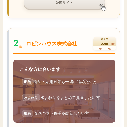
公式サイト
2
注目度
ロビンハウス株式会社
22pt
(5pt↑)
位
先月17pt / 3位
こんな方に合います
断熱・結露対策も一緒に進めたい方
断熱
水まわりをまとめて見直したい方
水まわり
収納の使い勝手を改善したい方
収納