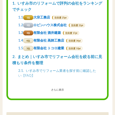
1
いすみ市のリフォームで評判の会社をランキング
でチェック
1.1
大宗工務店
1位
注目度 25pt
1.2
ロビンハウス株式会社
2位
注目度 22pt
1.3
有限会社 酒井建築
3位
注目度 17pt
1.4
有限会社 高師工務店
4位
注目度 14pt
1.5
有限会社 トコロ建業
5位
注目度 10pt
2
まとめ｜いすみ市でリフォーム会社を絞る前に見
積もり条件を整理
2.1
いすみ市でリフォーム業者を探す前に確認した
い【FAQ】
さらに表示