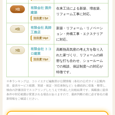
有限会社 酒井
在来工法による新築、増改築、
3位
建築
リフォーム工事に対応。
注目度 17pt
有限会社 高師
新築・リフォーム・リノベーシ
4位
工務店
ョン・外構工事・エクステリア
注目度 14pt
に対応。
有限会社 トコ
高断熱高気密の考え方を取り入
5位
ロ建業
れた家づくり、リフォームの綿
注目度 10pt
密な打ち合わせ、ショールーム
での相談、保証制度への対応が
特徴です。
※本ランキングは、コトイエナビ編集部が公開情報（各社の公式サイト記載内
容、提供サービス範囲、実績・保証・対応体制など）を継続的に収集・整理し、
独自の評価項目でスコアリングしたうえで作成した比較結果です。掲載後に提供
条件や対応範囲が変更される場合がありますので、最終判断の前に必ず各社の最
新情報をご確認ください。