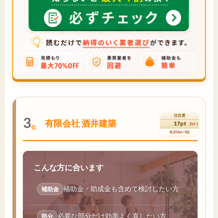
注目度
3
有限会社 酒井建築
17pt
(3pt↑)
位
先月14pt / 4位
こんな方に合います
補助金・助成金も含めて検討したい方
補助金
必要な部分だけ効率よく直したい方
部分