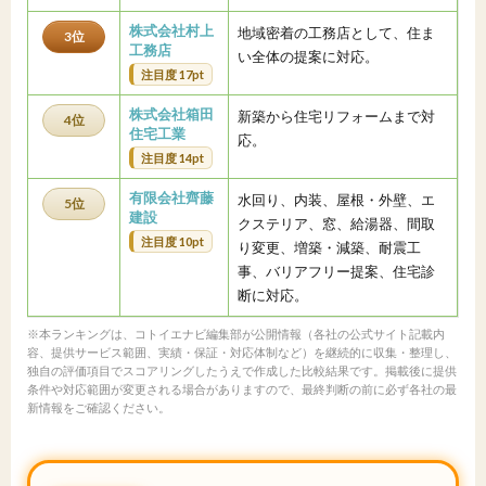
株式会社村上
地域密着の工務店として、住ま
3位
工務店
い全体の提案に対応。
注目度 17pt
株式会社箱田
新築から住宅リフォームまで対
4位
住宅工業
応。
注目度 14pt
有限会社齊藤
水回り、内装、屋根・外壁、エ
5位
建設
クステリア、窓、給湯器、間取
注目度 10pt
り変更、増築・減築、耐震工
事、バリアフリー提案、住宅診
断に対応。
※本ランキングは、コトイエナビ編集部が公開情報（各社の公式サイト記載内
容、提供サービス範囲、実績・保証・対応体制など）を継続的に収集・整理し、
独自の評価項目でスコアリングしたうえで作成した比較結果です。掲載後に提供
条件や対応範囲が変更される場合がありますので、最終判断の前に必ず各社の最
新情報をご確認ください。