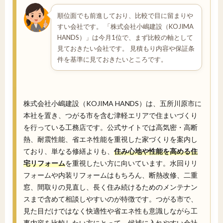
順位面でも前進しており、比較で目に留まりや
すい会社です。 「株式会社小嶋建設（KOJIMA
HANDS）」は今月1位で、まず比較の軸として
見ておきたい会社です。 見積もり内容や保証条
件を基準に見ておきたいところです。
株式会社小嶋建設（KOJIMA HANDS）は、五所川原市に
本社を置き、つがる市を含む津軽エリアで住まいづくり
を行っている工務店です。公式サイトでは高気密・高断
熱、耐震性能、省エネ性能を重視した家づくりを案内し
ており、単なる修繕よりも、
住み心地や性能を高める住
宅リフォーム
を重視したい方に向いています。水回りリ
フォームや内装リフォームはもちろん、断熱改修、二重
窓、間取りの見直し、長く住み続けるためのメンテナン
スまで含めて相談しやすいのが特徴です。つがる市で、
見た目だけではなく快適性や省エネ性も意識しながら工
事内容を比較したい方にとって、候補に入れやすい会社