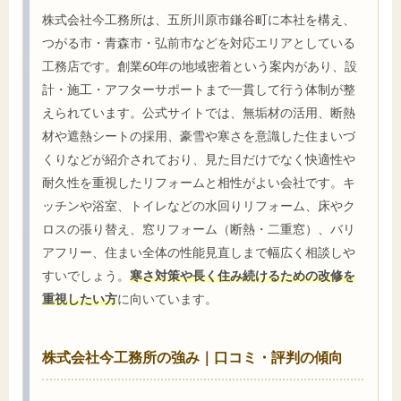
株式会社今工務所は、五所川原市鎌谷町に本社を構え、
つがる市・青森市・弘前市などを対応エリアとしている
工務店です。創業60年の地域密着という案内があり、設
計・施工・アフターサポートまで一貫して行う体制が整
えられています。公式サイトでは、無垢材の活用、断熱
材や遮熱シートの採用、豪雪や寒さを意識した住まいづ
くりなどが紹介されており、見た目だけでなく快適性や
耐久性を重視したリフォームと相性がよい会社です。キ
ッチンや浴室、トイレなどの水回りリフォーム、床やク
ロスの張り替え、窓リフォーム（断熱・二重窓）、バリ
アフリー、住まい全体の性能見直しまで幅広く相談しや
すいでしょう。
寒さ対策や長く住み続けるための改修を
重視したい方
に向いています。
株式会社今工務所の強み｜口コミ・評判の傾向