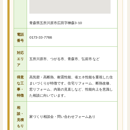
青森県五所川原市広田字榊森3-10
電話
0173-33-7788
番号
対応
エリ
五所川原市、つがる市、青森市、弘前市 など
ア
得意
高気密・高断熱、耐震性能、省エネ性能を重視した住
な工
まいづくりが特徴です。住宅リフォーム、断熱改修、
事・
窓リフォーム、内装の見直しなど、性能向上を意識し
特徴
た相談に向いています。
相
談・
家づくり相談会・問い合わせフォームあり
見積
もり