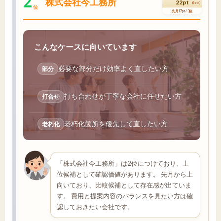
2
株式会社今工務所
22pt
(5pt↑)
位
先月17pt / 3位
こんなケースに向いています
必要な部分だけ効率よく直したい方
部分
打ち合わせが丁寧な会社に任せたい方
打合せ
老朽化箇所を優先して直したい方
老朽化
「株式会社今工務所」は2位につけており、上
位候補として確認価値があります。 先月から上
向いており、比較候補として存在感が出ていま
す。 費用と提案内容のバランスを見たい方は確
認しておきたい会社です。