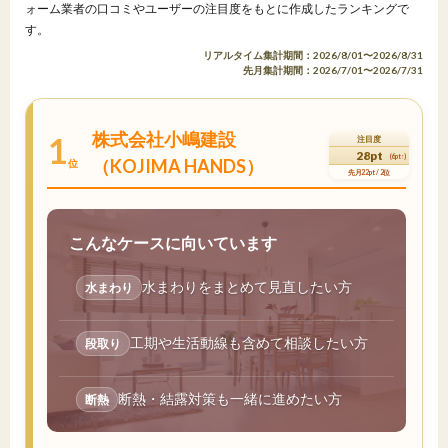
ォーム業者の口コミやユーザーの注目度をもとに作成したランキングで
す。
リアルタイム集計期間：2026/8/01〜2026/8/31
先月集計期間：2026/7/01〜2026/7/31
株式会社小嶋建設
1
注目度
28pt
(6pt↑)
（KOJIMA HANDS）
位
先月22pt / 2位
こんなケースに向いています
水まわりをまとめて見直したい方
水まわり
工期や生活動線も含めて相談したい方
段取り
断熱・結露対策も一緒に進めたい方
断熱