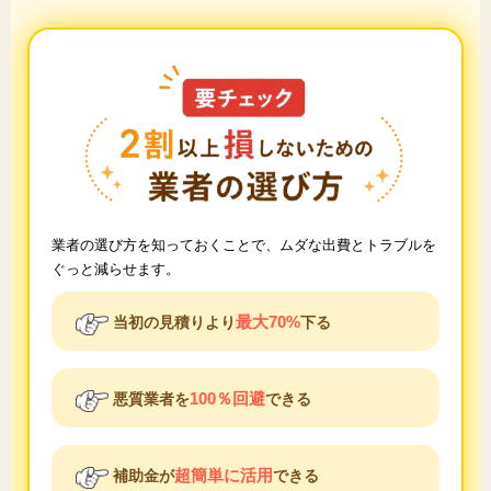
業者の選び方を知っておくことで、ムダな出費とトラブルを
ぐっと減らせます。
最大70%
当初の見積りより
下る
100％回避
悪質業者を
できる
超簡単に活用
補助金が
できる