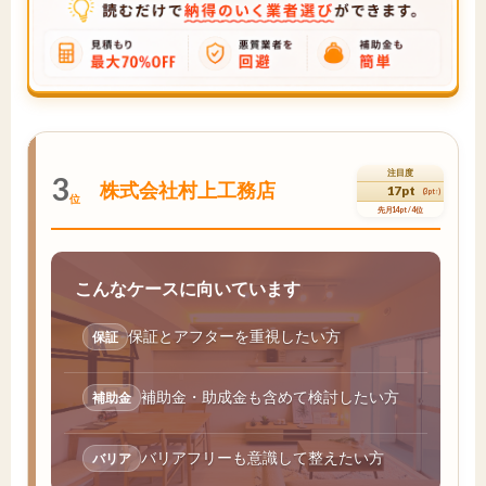
注目度
3
株式会社村上工務店
17pt
(3pt↑)
位
先月14pt / 4位
こんなケースに向いています
保証とアフターを重視したい方
保証
補助金・助成金も含めて検討したい方
補助金
バリアフリーも意識して整えたい方
バリア