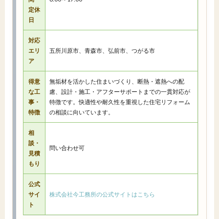
定休
日
対応
エリ
五所川原市、青森市、弘前市、つがる市
ア
得意
無垢材を活かした住まいづくり、断熱・遮熱への配
な工
慮、設計・施工・アフターサポートまでの一貫対応が
事・
特徴です。快適性や耐久性を重視した住宅リフォーム
特徴
の相談に向いています。
相
談・
問い合わせ可
見積
もり
公式
サイ
株式会社今工務所の公式サイトはこちら
ト