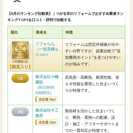
【8月のランキング比較表】｜つがる市のリフォームでおすすめ業者ラン
キングTOP5を口コミ・評判で比較する
順位
業者名
特徴
リフォらん
リフォームは想定外補修が出や
（一括見積も
すい分野ですが、提案比較で“追
り.ver）
加費用ポイント”を見つけやすい
3年連続1位
のが強みです。
【殿堂入り】
株式会社小嶋
高気密・高断熱、耐震性能、省
1位
建設
エネ性能を重視した住まいづく
（KOJIMA
りが特徴です。
HANDS）
注目度 28pt
株式会社今工
無垢材を活かした住まいづく
2位
務所
り、断熱・遮熱への配慮、設
注目度 22pt
計・施工・アフターサポートま
での一貫対応が特徴です。