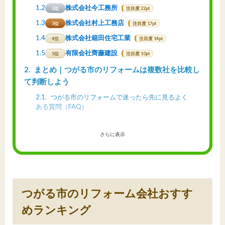
1.2
株式会社今工務所
2位
注目度 22pt
1.3
株式会社村上工務店
3位
注目度 17pt
1.4
株式会社箱田住宅工業
4位
注目度 14pt
1.5
有限会社齊藤建設
5位
注目度 10pt
2
まとめ｜つがる市のリフォームは複数社を比較し
て判断しよう
2.1
つがる市のリフォームで迷ったら先に見るよく
ある質問（FAQ）
さらに表示
つがる市のリフォーム会社おすす
めランキング