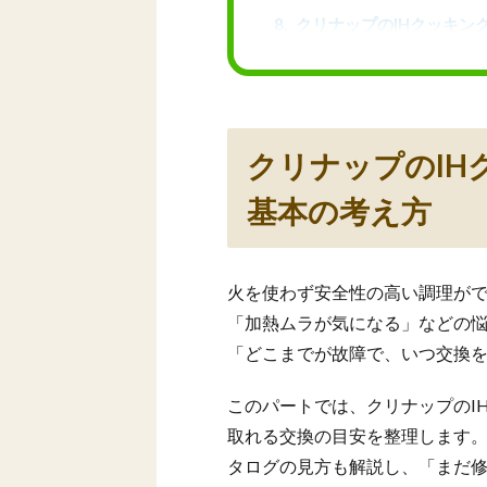
8
クリナップのIHクッキン
8.1
事前準備と相談・見
8.2
工事当日の流れと、
9
まとめ：クリナップのIH
クリナップのI
9.1
IH交換の判断軸と、
9.2
一括見積もりサイト
基本の考え方
火を使わず安全性の高い調理がで
「加熱ムラが気になる」などの
「どこまでが故障で、いつ交換
このパートでは、クリナップのI
取れる交換の目安を整理します
タログの見方も解説し、「まだ