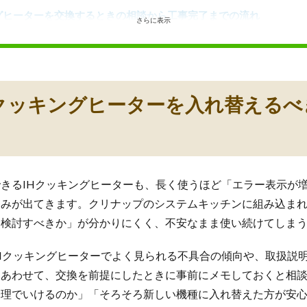
グヒーターを交換するときの相談から工事完了までの流れ
さらに表示
積もりの進め方
スムーズに進めるためのポイント
クッキングヒーター交換で失敗しないために
Hクッキングヒーターを入れ替える
クリナップを選ぶときのチェックポイント
も活用しながら、自分に合った交換プランを見つける
きるIHクッキングヒーターも、長く使うほど「エラー表示が
悩みが出てきます。クリナップのシステムキッチンに組み込ま
を検討すべきか」が分かりにくく、不安なまま使い続けてしま
Hクッキングヒーターでよく見られる不具合の傾向や、取扱説
。あわせて、交換を前提にしたときに事前にメモしておくと相
修理でいけるのか」「そろそろ新しい機種に入れ替えた方が安