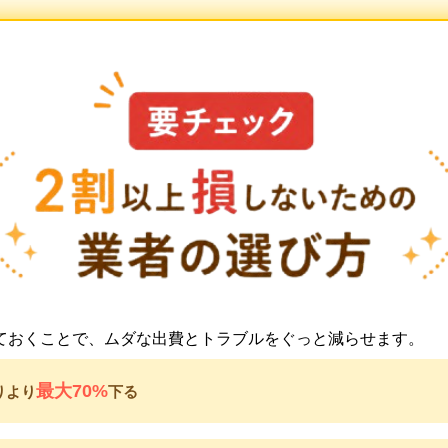
ておくことで、ムダな出費とトラブルをぐっと減らせます。
最大70%
りより
下る