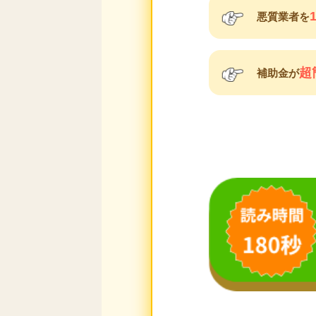
悪質業者を
超
補助金が