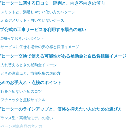
グヒーターに関する口コミ・評判と、向き不向きの傾向
るメリットと、満足しやすい使い方のパターン
見えるデメリット・向いていないケース
ップ公式の工事サービスを利用する場合の違い
合に知っておきたいポイント
事サービスに任せる場合の安心感と費用イメージ
グヒーター交換で使える可能性がある補助金と自己負担額イメージ
に入れ替えるときの補助金イメージ
るときの注意点と、情報収集の進め方
ためのお手入れ・点検のポイント
汚れをためないためのコツ
ルフチェックと点検サイクル
グヒーターのラインアップと、価格を抑えたい人のための選び方
バランス型・高機能モデルの違い
ンペーン対象商品の考え方