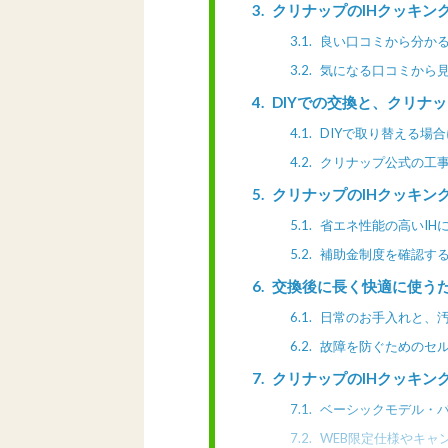
3
クリナップのIHクッキン
3.1
良い口コミから分か
3.2
気になる口コミから
4
DIYでの交換と、クリナ
4.1
DIYで取り替える場
4.2
クリナップ公式の工
5
クリナップのIHクッキン
5.1
省エネ性能の高いIH
5.2
補助金制度を確認す
6
交換後に長く快適に使う
6.1
日常のお手入れと、
6.2
故障を防ぐためのセ
7
クリナップのIHクッキン
7.1
ベーシックモデル・
7.2
WEB限定仕様やキャ