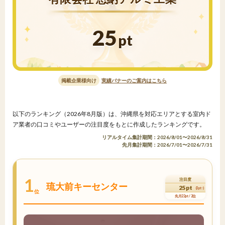
25
pt
掲載企業様向け
実績バナーのご案内はこちら
以下のランキング（2026年8月版）は、沖縄県を対応エリアとする室内ド
ア業者の口コミやユーザーの注目度をもとに作成したランキングです。
リアルタイム集計期間：2026/8/01〜2026/8/31
先月集計期間：2026/7/01〜2026/7/31
1
注目度
琉大前キーセンター
25pt
(3pt↑)
位
先月22pt / 2位