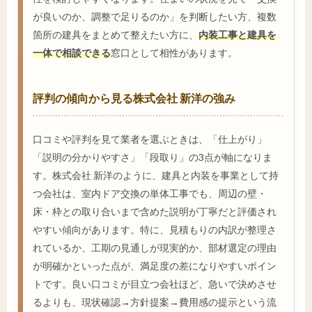
が良いのか、調整で足りるのか」を判断したい方、複数
箇所の建具をまとめて整えたい方に、
内装工事と建具を
一体で相談できる
窓口として相性があります。
評判の傾向から見る株式会社 新洋の強み
口コミや評判を見て業者を選ぶときは、「仕上がり」
「説明の分かりやすさ」「段取り」の3点が軸になりま
す。株式会社 新洋のように、建具と内装を事業として持
つ会社は、室内ドア交換の単体工事でも、周辺の壁・
床・枠との取り合いまで含めた説明が丁寧だと評価され
やすい傾向があります。特に、見積もりの内訳が整理さ
れているか、工期の見通しが現実的か、部材選定の理由
が明確かといった点が、満足度の差になりやすいポイン
トです。良い口コミが目立つ会社ほど、急いで決めさせ
るよりも、現状確認→方針提案→費用感の提示という流