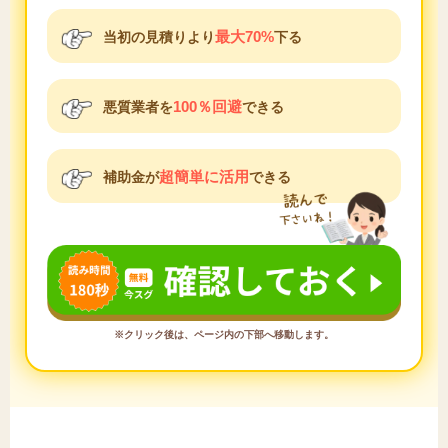
最大70%
当初の見積りより
下る
100％回避
悪質業者を
できる
超簡単に活用
補助金が
できる
※クリック後は、ページ内の下部へ移動します。