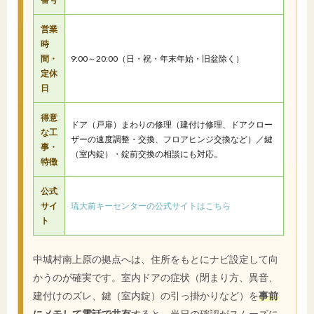
営業
時
間・
9:00～20:00（日・祝・年末年始・旧盆除く）
定休
日
得意
ドア（戸扉）まわりの修理（建付け修理、ドアクロー
な工
ザーの速度調整・交換、フロアヒンジ交換など）／鍵
事・
（室内錠）・錠前交換の相談にも対応。
特徴
公式
サイ
琉大前キーセンターの公式サイトはこちら
ト
中城村南上原の拠点へは、住所をもとにナビ設定して向
かうのが確実です。室内ドアの症状（閉まり方、異音、
建付けのズレ、鍵（室内錠）の引っ掛かりなど）を
事前
にメモして電話で共有
すると、当日の確認がスムーズに