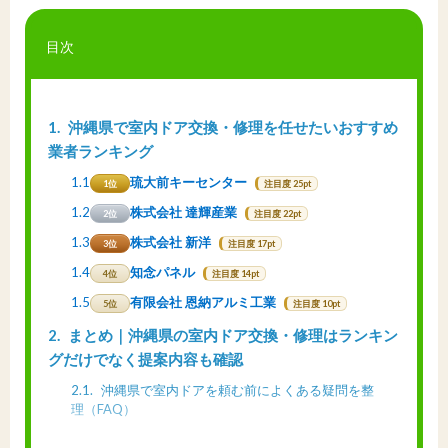
目次
1
沖縄県で室内ドア交換・修理を任せたいおすすめ
業者ランキング
1.1
琉大前キーセンター
1位
注目度 25pt
1.2
株式会社 達輝産業
2位
注目度 22pt
1.3
株式会社 新洋
3位
注目度 17pt
1.4
知念パネル
4位
注目度 14pt
1.5
有限会社 恩納アルミ工業
5位
注目度 10pt
2
まとめ｜沖縄県の室内ドア交換・修理はランキン
グだけでなく提案内容も確認
2.1
沖縄県で室内ドアを頼む前によくある疑問を整
理（FAQ）