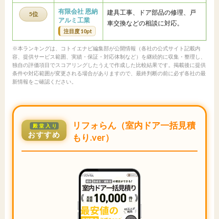
有限会社 恩納
建具工事、ドア部品の修理、戸
5位
アルミ工業
車交換などの相談に対応。
注目度 10pt
※本ランキングは、コトイエナビ編集部が公開情報（各社の公式サイト記載内
容、提供サービス範囲、実績・保証・対応体制など）を継続的に収集・整理し、
独自の評価項目でスコアリングしたうえで作成した比較結果です。掲載後に提供
条件や対応範囲が変更される場合がありますので、最終判断の前に必ず各社の最
新情報をご確認ください。
リフォらん（室内ドア一括見積
殿堂入り
おすすめ
もり.ver）