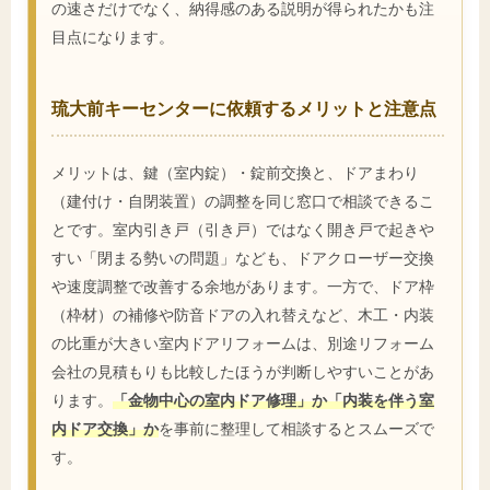
の速さだけでなく、納得感のある説明が得られたかも注
目点になります。
琉大前キーセンターに依頼するメリットと注意点
メリットは、鍵（室内錠）・錠前交換と、ドアまわり
（建付け・自閉装置）の調整を同じ窓口で相談できるこ
とです。室内引き戸（引き戸）ではなく開き戸で起きや
すい「閉まる勢いの問題」なども、ドアクローザー交換
や速度調整で改善する余地があります。一方で、ドア枠
（枠材）の補修や防音ドアの入れ替えなど、木工・内装
の比重が大きい室内ドアリフォームは、別途リフォーム
会社の見積もりも比較したほうが判断しやすいことがあ
ります。
「金物中心の室内ドア修理」か「内装を伴う室
内ドア交換」か
を事前に整理して相談するとスムーズで
す。