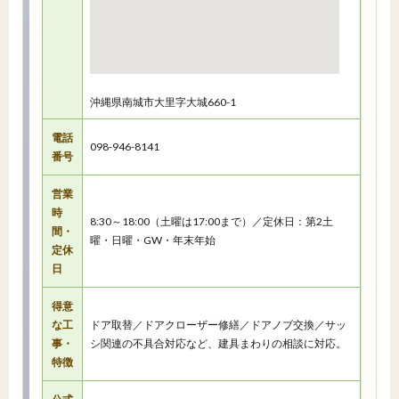
沖縄県南城市大里字大城660-1
電話
098-946-8141
番号
営業
時
8:30～18:00（土曜は17:00まで）／定休日：第2土
間・
曜・日曜・GW・年末年始
定休
日
得意
な工
ドア取替／ドアクローザー修繕／ドアノブ交換／サッ
事・
シ関連の不具合対応など、建具まわりの相談に対応。
特徴