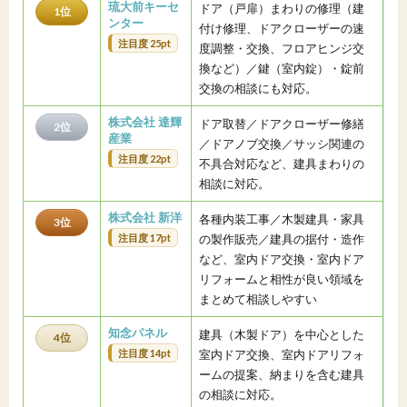
琉大前キーセ
ドア（戸扉）まわりの修理（建
1位
ンター
付け修理、ドアクローザーの速
注目度 25pt
度調整・交換、フロアヒンジ交
換など）／鍵（室内錠）・錠前
交換の相談にも対応。
株式会社 達輝
ドア取替／ドアクローザー修繕
2位
産業
／ドアノブ交換／サッシ関連の
注目度 22pt
不具合対応など、建具まわりの
相談に対応。
株式会社 新洋
各種内装工事／木製建具・家具
3位
注目度 17pt
の製作販売／建具の据付・造作
など、室内ドア交換・室内ドア
リフォームと相性が良い領域を
まとめて相談しやすい
知念パネル
建具（木製ドア）を中心とした
4位
注目度 14pt
室内ドア交換、室内ドアリフォ
ームの提案、納まりを含む建具
の相談に対応。