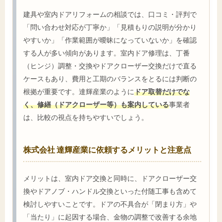
建具や室内ドアリフォームの相談では、口コミ・評判で
「問い合わせ対応が丁寧か」「見積もりの説明が分かり
やすいか」「作業範囲が曖昧になっていないか」を確認
する人が多い傾向があります。室内ドア修理は、丁番
（ヒンジ）調整・交換やドアクローザー交換だけで直る
ケースもあり、費用と工期のバランスをとるには判断の
根拠が重要です。達輝産業のように
ドア取替だけでな
く、修繕（ドアクローザー等）も案内している
事業者
は、比較の視点を持ちやすいでしょう。
株式会社 達輝産業に依頼するメリットと注意点
メリットは、室内ドア交換と同時に、ドアクローザー交
換やドアノブ・ハンドル交換といった付随工事も含めて
検討しやすいことです。ドアの不具合が「閉まり方」や
「当たり」に起因する場合、金物の調整で改善する余地