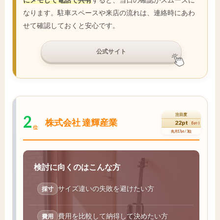
なります。駐車スペースや来店の流れは、連絡時にあわ
せて確認しておくと安心です。
公式サイト
2
注目度
株式会社 達輝産業
22pt
(5pt↑)
位
先月17pt / 3位
検討に向くのはこんな方
サイズ違いの失敗を避けたい方
採寸
費用を比較して納得して決めたい方
費用