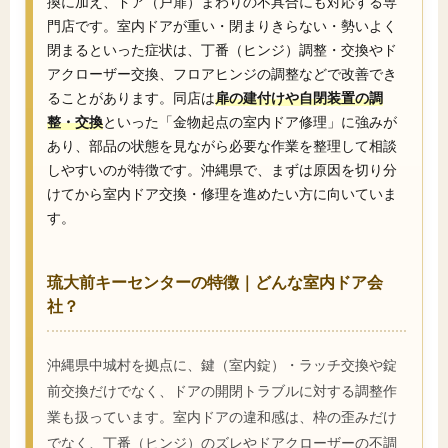
換に加え、ドア（戸扉）まわりの不具合にも対応する専
門店です。室内ドアが重い・閉まりきらない・勢いよく
閉まるといった症状は、丁番（ヒンジ）調整・交換やド
アクローザー交換、フロアヒンジの調整などで改善でき
ることがあります。同店は
扉の建付けや自閉装置の調
整・交換
といった「金物起点の室内ドア修理」に強みが
あり、部品の状態を見ながら必要な作業を整理して相談
しやすいのが特徴です。沖縄県で、まずは原因を切り分
けてから室内ドア交換・修理を進めたい方に向いていま
す。
琉大前キーセンターの特徴｜どんな室内ドア会
社？
沖縄県中城村を拠点に、鍵（室内錠）・ラッチ交換や錠
前交換だけでなく、ドアの開閉トラブルに対する調整作
業も扱っています。室内ドアの違和感は、枠の歪みだけ
でなく、丁番（ヒンジ）のズレやドアクローザーの不調