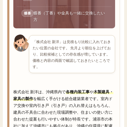
蝶番（丁番）や金具も一緒に交換したい
蝶番
方
「株式会社 新洋」は見積もり比較に入れておき
たい位置の会社です。 先月より順位を上げてお
り、比較候補としての存在感が増しています。
価格と内容の両面で確認しておきたいところで
す。
株式会社 新洋は、沖縄県内で
各種内装工事
や
木製建具・
家具の製作
を幅広く手がける総合建築業者です。室内ド
ア交換や室内引き戸（引き戸）の入れ替えはもちろん、
建具の不具合に合わせた現場調整や、住まいの使い方に
合わせた提案も行いやすい体制が特長です。浦添市の本
社に加えて沖縄市にも拠点があり、沖縄の住環境に配慮