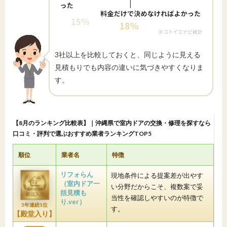
3社以上を比較しておくと、同じように見える
見積もりでも内容の違いに気づきやすくなりま
す。
【8月のランキング比較表】｜沖縄県で室内ドアの交換・修理を探すなら
口コミ・評判で選ぶおすすめ業者ランキングTOP5
順位
業者名
特徴
リフォらん
現地条件による提案差が出やす
（室内ドア一
い分野だからこそ、複数案で妥
括見積も
当性を確認しやすいのが特徴で
り.ver）
3年連続1位
す。
【殿堂入り】