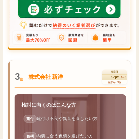
注目度
3
株式会社 新洋
17pt
(3pt↑)
位
先月14pt / 4位
検討に向くのはこんな方
建付け不良や異音を直したい方
建付
内装に合う色柄を選びたい方
色柄