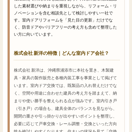
した素材選びや納まりを重視しながら、リフォーム・リ
ノベーションを含む相談先として検討しやすい一社で
す。室内ドアリフォームを「見た目の更新」だけでな
く、防音ドアやバリアフリーの考え方も含めて整理した
い方に向いています。
株式会社 新洋の特徴｜どんな室内ドア会社？
株式会社 新洋は、沖縄県浦添市に本社を置き、木製建
具・家具の製作販売と各種内装工事を事業として掲げて
います。室内ドア交換では、既製品の入れ替えだけでな
く、空間や用途に合わせた建具の考え方を踏まえて、納
まりや使い勝手を整えられる点が強みです。室内引き戸
（引き戸）の場合も、建具全体のバランスを見ながら、
開閉の重さや引っ掛かりが出やすいポイントを整理し、
必要に応じて戸車交換・レール調整・交換といった方向
性を検討しやすくなります。住まいの状況を見て「交換