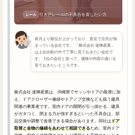
引き戸レールの不具合を直したい方
レール
前月より順位が上がっており、直近で注目が強
まっている会社です。 「株式会社 達輝産業」
は上位比較の中で丁寧に見ておきたい会社で
す。 1位の会社と並べて、価格や内容の違いを
見ておきたいところです。
株式会社 達輝産業は、沖縄県でサッシやドアの取替に加
え、ドアクローザー修繕やドアノブ交換なども扱う建具
関連の事業者です。室内ドアの開閉が引っ掛かる、建具
がガタつく、閉まる力が強すぎるといった不具合は、部
品交換や調整で改善できる場合があります。同社は
ドア
取替と金物の修繕をあわせて相談できる
ため、室内ドア