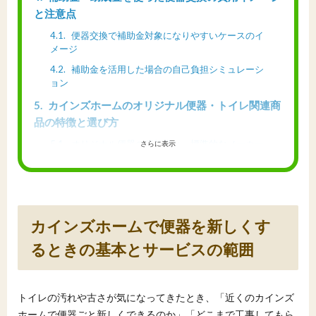
と注意点
4.1
便器交換で補助金対象になりやすいケースのイ
メージ
4.2
補助金を活用した場合の自己負担シミュレーシ
ョン
5
カインズホームのオリジナル便器・トイレ関連商
品の特徴と選び方
5.1
オリジナル便器の価格帯と、標準的なメーカー
さらに表示
品との違い
5.2
掃除用品・周辺グッズと組み合わせて選ぶとき
のポイント
6
便器交換を検討するときの進め方と、カインズホ
カインズホームで便器を新しくす
ームで相談するときのチェックポイント
るときの基本とサービスの範囲
6.1
相談前に自宅で準備しておきたい情報とチェッ
クポイント
6.2
カインズホームの相談窓口で確認しておきたい
トイレの汚れや古さが気になってきたとき、「近くのカインズ
ポイント
ホームで便器ごと新しくできるのか」「どこまで工事してもら