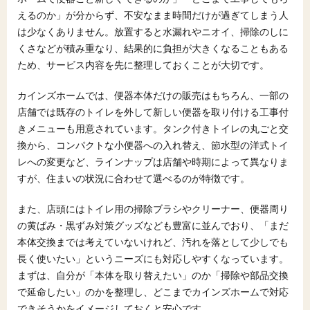
7
カインズホームで便器交換を考えるときの総まと
えるのか」が分からず、不安なまま時間だけが過ぎてしまう人
め
は少なくありません。放置すると水漏れやニオイ、掃除のしに
7.1
カインズホームで便器を交換するときに押さえ
くさなどが積み重なり、結果的に負担が大きくなることもある
ておきたいポイント
ため、サービス内容を先に整理しておくことが大切です。
7.2
便器交換で迷ったら、一括見積もりサイトで相
場と条件を整理してみる
カインズホームでは、便器本体だけの販売はもちろん、一部の
店舗では既存のトイレを外して新しい便器を取り付ける工事付
きメニューも用意されています。タンク付きトイレの丸ごと交
換から、コンパクトな小便器への入れ替え、節水型の洋式トイ
レへの変更など、ラインナップは店舗や時期によって異なりま
すが、住まいの状況に合わせて選べるのが特徴です。
また、店頭にはトイレ用の掃除ブラシやクリーナー、便器周り
の黄ばみ・黒ずみ対策グッズなども豊富に並んでおり、「まだ
本体交換までは考えていないけれど、汚れを落として少しでも
長く使いたい」というニーズにも対応しやすくなっています。
まずは、自分が「本体を取り替えたい」のか「掃除や部品交換
で延命したい」のかを整理し、どこまでカインズホームで対応
できそうかをイメージしておくと安心です。