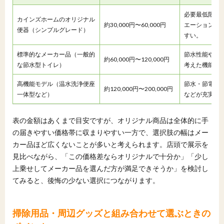
必要最低限の
カインズホームのオリジナル
約30,000円〜60,000円
エーションは
便器（シンプルグレード）
すい。
標準的なメーカー品（一般的
節水性能やお
約60,000円〜120,000円
な節水型トイレ）
考えた機能が
高機能モデル（温水洗浄便座
節水・節電機
約120,000円〜200,000円
一体型など）
などが充実。
表の金額はあくまで目安ですが、オリジナル商品は全体的に手
の届きやすい価格帯に収まりやすい一方で、選択肢の幅はメー
カー品ほど広くないことが多いと考えられます。店頭で展示を
見比べながら、「この価格差ならオリジナルで十分か」「少し
上乗せしてメーカー品を選んだ方が満足できそうか」を検討し
てみると、後悔の少ない選択につながります。
掃除用品・周辺グッズと組み合わせて選ぶときの