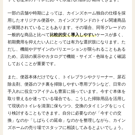
一部の店舗や時期によっては、カインズホーム独自の仕様を採
用したオリジナル便器や、カインズブランドのトイレ関連商品
が展開されていることもあります。その場合、同等グレードの
一般的な商品と比べて
比較的安く導入しやすい
ケースが多く、
初期費用を抑えたい人にとっては有力な選択肢になります。た
だし、機能やデザインのバリエーションが限られることもある
ため、店頭の展示やカタログで機能・サイズ・色味をよく確認
しておくことが重要です。
また、便器本体だけでなく、トイレブラシやクリーナー、尿石
除去剤、便器のフチ裏を掃除しやすい専用ブラシなど、日常の
手入れに役立つアイテムも豊富に揃っています。今すぐ本体を
取り替えるか迷っている場合でも、こうした掃除用品を活用し
て現状のトイレを清潔に保ちつつ、交換のタイミングをじっく
り検討することもできます。自分に必要なのが「今すぐの交
換」なのか「しばらくの延命」なのかを整理しながら、カイン
ズホームの売り場でスタッフに相談してみるとよいでしょう。