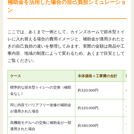
補助金を活用した場合の自己負担シミュレーショ
ン
ここでは、あくまで一例として、カインズホームで節水型トイ
レに入れ替える場合の費用イメージと、補助金が適用されたと
きの自己負担の違いを整理してみます。実際の金額は商品や工
事内容、地域の制度によって変わるため、あくまで目安として
ご覧ください。
ケース
本体価格＋工事費の合計
補助
標準的な節水型トイレへの交換（補助
約120,000円
なし
金なし）
同じ内容でバリアフリー改修の補助金
上限
約120,000円
が適用された場合
る想
高機能モデルへの交換に補助金が一部
上限
約180,000円
適用された場合
る想