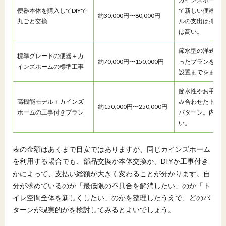
便器本体を購入してDIYで
て新しい便器を
約30,000円〜80,000円
丸ごと交換
ルの支出は抑え
は高い。
節水型の洋式ト
標準グレードの便器＋カ
約70,000円〜150,000円
ったプランを選
インズホームの標準工事
設置までをまと
節水性やお手入
高機能モデル＋カインズ
み合わせたトイ
約150,000円〜250,000円
ホームの工事付きプラン
パターン。内装
い。
表の金額はあくまで目安ではありますが、同じカインズホーム
を利用する場合でも、部品交換か本体交換か、DIYか工事付き
かによって、支払い総額が大きく変わることが分かります。自
分が求めているのが「最低限の不具合を解消したい」のか「ト
イレ空間全体を新しくしたい」のかを整理したうえで、どのパ
ターンが現実的かを検討してみるとよいでしょう。