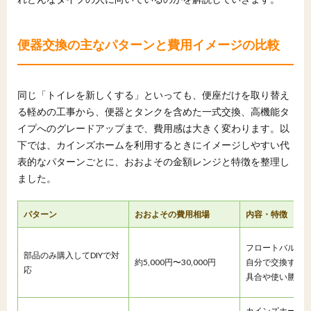
便器交換の主なパターンと費用イメージの比較
同じ「トイレを新しくする」といっても、便座だけを取り替え
る軽めの工事から、便器とタンクを含めた一式交換、高機能タ
イプへのグレードアップまで、費用感は大きく変わります。以
下では、カインズホームを利用するときにイメージしやすい代
表的なパターンごとに、おおよその金額レンジと特徴を整理し
ました。
パターン
おおよその費用相場
内容・特徴
フロートバルブ
部品のみ購入してDIYで対
約5,000円〜30,000円
自分で交換する
応
具合や使い勝手
カインズホーム