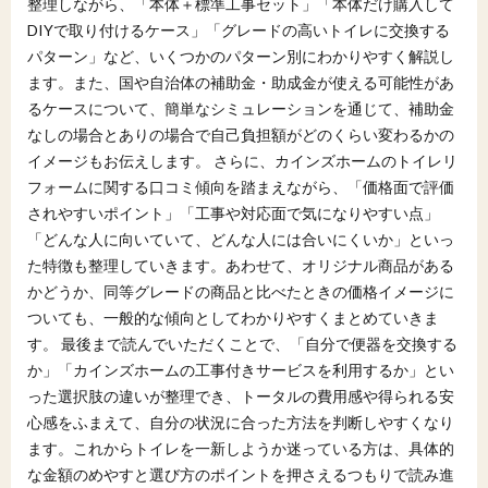
整理しながら、「本体＋標準工事セット」「本体だけ購入して
DIYで取り付けるケース」「グレードの高いトイレに交換する
パターン」など、いくつかのパターン別にわかりやすく解説し
ます。また、国や自治体の補助金・助成金が使える可能性があ
るケースについて、簡単なシミュレーションを通じて、補助金
なしの場合とありの場合で自己負担額がどのくらい変わるかの
イメージもお伝えします。 さらに、カインズホームのトイレリ
フォームに関する口コミ傾向を踏まえながら、「価格面で評価
されやすいポイント」「工事や対応面で気になりやすい点」
「どんな人に向いていて、どんな人には合いにくいか」といっ
た特徴も整理していきます。あわせて、オリジナル商品がある
かどうか、同等グレードの商品と比べたときの価格イメージに
ついても、一般的な傾向としてわかりやすくまとめていきま
す。 最後まで読んでいただくことで、「自分で便器を交換する
か」「カインズホームの工事付きサービスを利用するか」とい
った選択肢の違いが整理でき、トータルの費用感や得られる安
心感をふまえて、自分の状況に合った方法を判断しやすくなり
ます。これからトイレを一新しようか迷っている方は、具体的
な金額のめやすと選び方のポイントを押さえるつもりで読み進