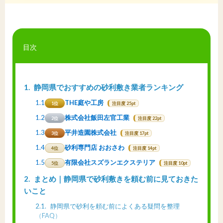
目次
1
静岡県でおすすめの砂利敷き業者ランキング
1.1
THE庭や工房
1位
注目度 25pt
1.2
株式会社飯田左官工業
2位
注目度 22pt
1.3
平井造園株式会社
3位
注目度 17pt
1.4
砂利専門店 おおさわ
4位
注目度 14pt
1.5
有限会社スズランエクステリア
5位
注目度 10pt
2
まとめ｜静岡県で砂利敷きを頼む前に見ておきた
いこと
2.1
静岡県で砂利を頼む前によくある疑問を整理
（FAQ）