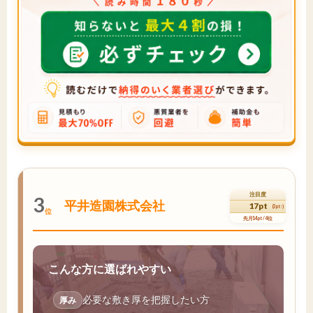
注目度
3
平井造園株式会社
17pt
(3pt↑)
位
先月14pt / 4位
こんな方に選ばれやすい
必要な敷き厚を把握したい方
厚み