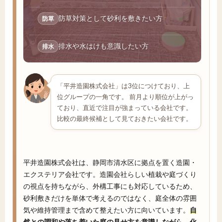
防草対策として砂利を敷きたい方
防草
排水や水はけも意識したい方
排水
「平井造園株式会社」は3位につけており、上
位グループの一角です。 前月より順位が上がっ
ており、直近で注目が強まっている会社です。
比較の最終候補として見ておきたい会社です。
平井造園株式会社は、静岡市清水区に拠点を置く造園・
エクステリア会社です。造園会社らしい植栽や庭づくり
の視点を持ちながら、外構工事にも対応しているため、
砂利敷きだけを単体で考えるのではなく、庭全体の雰囲
気や維持管理まで含めて整えたい方に向いています。
自
然との調和や落ち着いた庭の見せ方を意識しながら、化