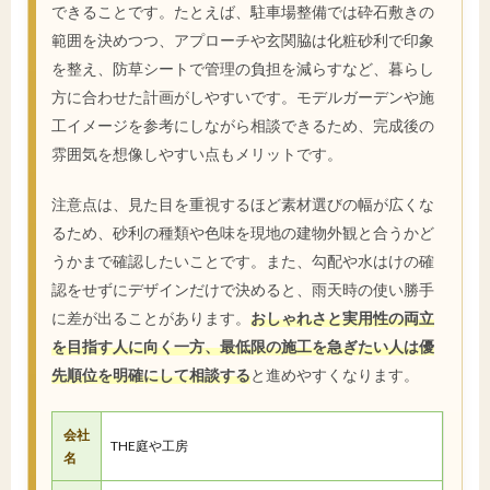
できることです。たとえば、駐車場整備では砕石敷きの
範囲を決めつつ、アプローチや玄関脇は化粧砂利で印象
を整え、防草シートで管理の負担を減らすなど、暮らし
方に合わせた計画がしやすいです。モデルガーデンや施
工イメージを参考にしながら相談できるため、完成後の
雰囲気を想像しやすい点もメリットです。
注意点は、見た目を重視するほど素材選びの幅が広くな
るため、砂利の種類や色味を現地の建物外観と合うかど
うかまで確認したいことです。また、勾配や水はけの確
認をせずにデザインだけで決めると、雨天時の使い勝手
に差が出ることがあります。
おしゃれさと実用性の両立
を目指す人に向く一方、最低限の施工を急ぎたい人は優
先順位を明確にして相談する
と進めやすくなります。
会社
THE庭や工房
名