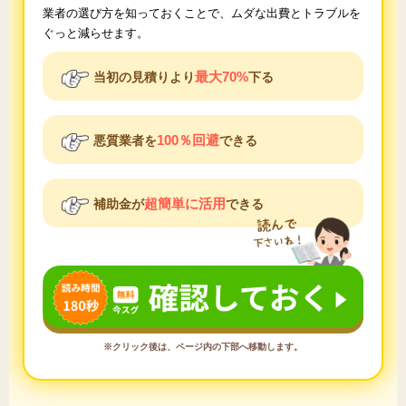
業者の選び方を知っておくことで、ムダな出費とトラブルを
ぐっと減らせます。
最大70%
当初の見積りより
下る
100％回避
悪質業者を
できる
超簡単に活用
補助金が
できる
※クリック後は、ページ内の下部へ移動します。