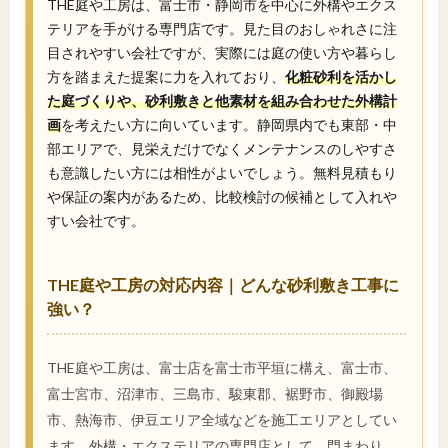
THE庭や工房は、富士市・静岡市を中心に外構やエクス
テリアを手がける専門店です。見た目のおしゃれさに注
目されやすい会社ですが、実際には庭の使い方や暮らし
方を踏まえた提案に力を入れており、
化粧砂利を活かし
た庭づくりや、砂利敷きと他素材を組み合わせた外構計
画
を考えたい方に向いています。静岡県内でも東部・中
部エリアで、見栄えだけでなくメンテナンスのしやすさ
も意識したい方には相性がよいでしょう。無料見積もり
や保証の案内があるため、比較検討の候補として入れや
すい会社です。
THE庭や工房の対応内容｜どんな砂利敷き工事に
強い？
THE庭や工房は、富士店を富士市平垣に構え、富士市、
富士宮市、沼津市、三島市、駿東郡、裾野市、御殿場
市、熱海市、伊豆エリア全域などを施工エリアとしてい
ます。外構・エクステリアの専門店として、門まわり、