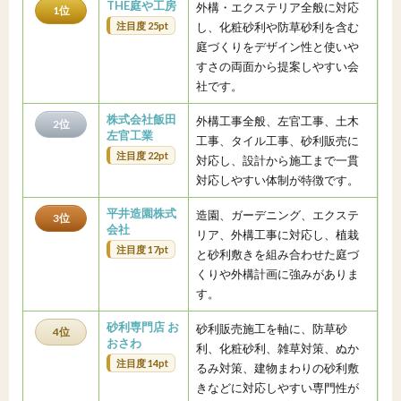
THE庭や工房
外構・エクステリア全般に対応
1位
注目度 25pt
し、化粧砂利や防草砂利を含む
庭づくりをデザイン性と使いや
すさの両面から提案しやすい会
社です。
株式会社飯田
外構工事全般、左官工事、土木
2位
左官工業
工事、タイル工事、砂利販売に
注目度 22pt
対応し、設計から施工まで一貫
対応しやすい体制が特徴です。
平井造園株式
造園、ガーデニング、エクステ
3位
会社
リア、外構工事に対応し、植栽
注目度 17pt
と砂利敷きを組み合わせた庭づ
くりや外構計画に強みがありま
す。
砂利専門店 お
砂利販売施工を軸に、防草砂
4位
おさわ
利、化粧砂利、雑草対策、ぬか
注目度 14pt
るみ対策、建物まわりの砂利敷
きなどに対応しやすい専門性が