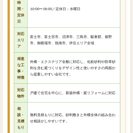
時
間・
10:00〜18:00／定休日：水曜日
定休
日
対応
富士市、富士宮市、沼津市、三島市、駿東郡、裾野
エリ
市、御殿場市、熱海市、伊豆エリア全域
ア
得意
外構・エクステリア全般に対応し、化粧砂利や防草砂
な工
利を含む庭づくりをデザイン性と使いやすさの両面か
事・
ら提案しやすい会社です。
特徴
対応
戸建て住宅を中心に、新築外構・庭リフォームに対応
物件
相
談・
無料見積もりに対応。砂利敷きと外構全体の組み合わ
見積
せ相談がしやすいです。
もり