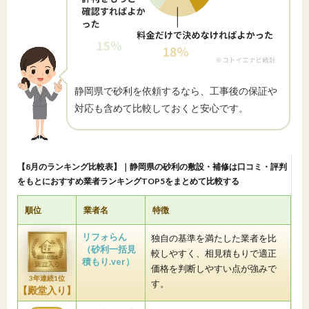
静岡県で砂利を依頼するなら、工事後の保証や
対応も含めて比較しておくと安心です。
【8月のランキング比較表】｜静岡県の砂利の敷設・補修は口コミ・評判
をもとにおすすめ業者ランキングTOP5をまとめて比較する
順位
業者名
特徴
リフォらん
独自の基準を満たした業者を比
（砂利一括見
較しやすく、相見積もりで適正
積もり.ver）
価格を判断しやすい点が強みで
3年連続1位
す。
【殿堂入り】