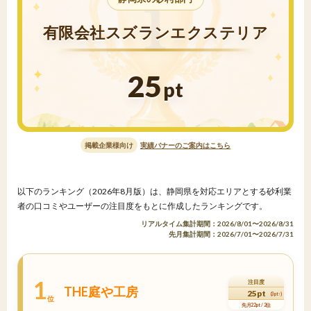
有限会社スズランエクステリア
25
pt
掲載企業様向け
実績バナーのご案内はこちら
以下のランキング（2026年8月版）は、静岡県を対応エリアとする砂利業
者の口コミやユーザーの注目度をもとに作成したランキングです。
リアルタイム集計期間：2026/8/01〜2026/8/31
先月集計期間：2026/7/01〜2026/7/31
1
注目度
THE庭や工房
25pt
(3pt↑)
位
先月22pt / 2位