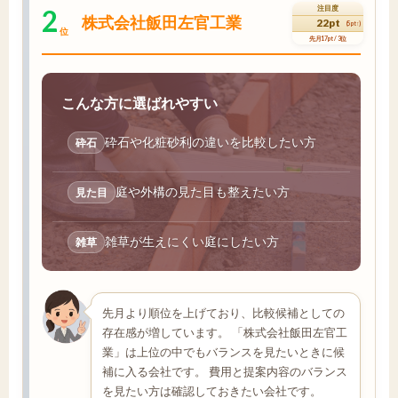
2
注目度
株式会社飯田左官工業
22pt
(5pt↑)
位
先月17pt / 3位
こんな方に選ばれやすい
砕石や化粧砂利の違いを比較したい方
砕石
庭や外構の見た目も整えたい方
見た目
雑草が生えにくい庭にしたい方
雑草
先月より順位を上げており、比較候補としての
存在感が増しています。 「株式会社飯田左官工
業」は上位の中でもバランスを見たいときに候
補に入る会社です。 費用と提案内容のバランス
を見たい方は確認しておきたい会社です。