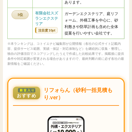
あります。
有限会社スズ
ガーデンエクステリア、庭リフ
5位
ランエクステ
ォーム、外構工事を中心に、砂
リア
利敷きや防草計画も含めた全体
注目度 10pt
提案を行いやすい会社です。
※本ランキングは、コトイエナビ編集部が公開情報（各社の公式サイト記載内
容、提供サービス範囲、実績・保証・対応体制など）を継続的に収集・整理し、
独自の評価項目でスコアリングしたうえで作成した比較結果です。掲載後に提供
条件や対応範囲が変更される場合がありますので、最終判断の前に必ず各社の最
新情報をご確認ください。
リフォらん（砂利一括見積も
殿堂入り
おすすめ
り.ver）