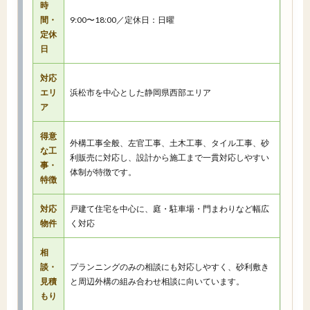
時
間・
9:00〜18:00／定休日：日曜
定休
日
対応
エリ
浜松市を中心とした静岡県西部エリア
ア
得意
外構工事全般、左官工事、土木工事、タイル工事、砂
な工
利販売に対応し、設計から施工まで一貫対応しやすい
事・
体制が特徴です。
特徴
対応
戸建て住宅を中心に、庭・駐車場・門まわりなど幅広
物件
く対応
相
談・
プランニングのみの相談にも対応しやすく、砂利敷き
見積
と周辺外構の組み合わせ相談に向いています。
もり