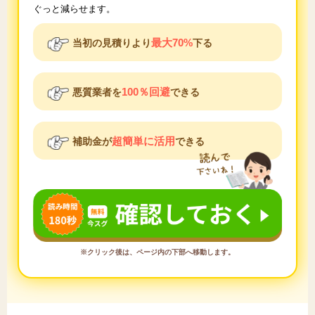
ぐっと減らせます。
最大70%
当初の見積りより
下る
100％回避
悪質業者を
できる
超簡単に活用
補助金が
できる
※クリック後は、ページ内の下部へ移動します。