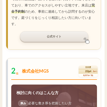
ており、車でのアクセスがしやすい立地です。来店は
完
全予約制
のため、事前に連絡してから訪問するのが安心
です。庭づくりをじっくり相談したい方に向いていま
す。
公式サイト
2
注目度
株式会社MGS
22pt
(5pt↑)
位
先月17pt / 3位
検討に向くのはこんな方
必要な敷き厚を把握したい方
厚み