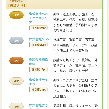
3年連続1位
【殿堂入り】
株式会社ベス
外構・造園工事設計施工、石・
1位
トエクステリ
砂利工事、植栽、石積、駐車場
ア
まわりの整備、予約制での丁寧
注目度 25pt
な打ち合わせ
株式会社MGS
外構工事、造園工事、石工事、
2位
注目度 22pt
駐車場整備、リガーデン、設計
から施工までの一貫対応
株式会社稲原
設計から施工まで一貫対応、外
3位
創建
構リフォーム、駐車場、フェン
注目度 17pt
ス、植栽、庭づくり全般
株式会社ティ
外構・エクステリア全般、立体
4位
エラ
図面による提案、砂利敷きやア
注目度 14pt
プローチ施工を含む庭まわりの
設計相談
株式会社ぎふ
新築外構、庭のリフォーム、砂
5位