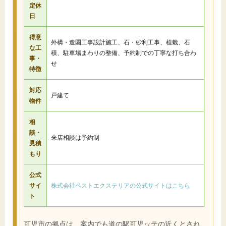
定休
日
得意
外構・造園工事設計施工、石・砂利工事、植栽、石
な工
積、駐車場まわりの整備、予約制での丁寧な打ち合わ
事・
せ
特徴
対応
戸建て
物件
相
談・
来店相談は予約制
見積
もり
公式
サイ
株式会社ベストエクステリアの公式サイトはこちら
ト
可児市の拠点は、案内でも道の駅可児ッテの近くとされ