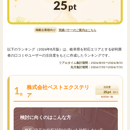
25
pt
掲載企業様向け
実績バナーのご案内はこちら
以下のランキング（2026年8月版）は、岐阜県を対応エリアとする砂利業
者の口コミやユーザーの注目度をもとに作成したランキングです。
リアルタイム集計期間：2026/8/01〜2026/8/31
先月集計期間：2026/7/01〜2026/7/31
株式会社ベストエクステリ
1
注目度
25pt
(3pt↑)
ア
位
先月22pt / 2位
検討に向くのはこんな方
砕石や化粧砂利の違いを比較したい方