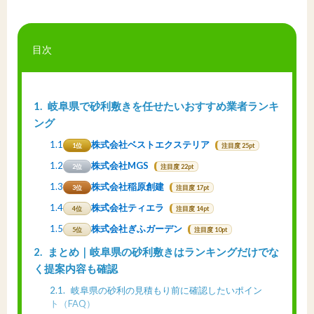
目次
1
岐阜県で砂利敷きを任せたいおすすめ業者ランキ
ング
1.1
株式会社ベストエクステリア
1位
注目度 25pt
1.2
株式会社MGS
2位
注目度 22pt
1.3
株式会社稲原創建
3位
注目度 17pt
1.4
株式会社ティエラ
4位
注目度 14pt
1.5
株式会社ぎふガーデン
5位
注目度 10pt
2
まとめ｜岐阜県の砂利敷きはランキングだけでな
く提案内容も確認
2.1
岐阜県の砂利の見積もり前に確認したいポイン
ト（FAQ）