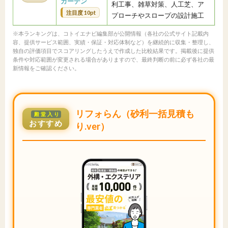
ガーデン
利工事、雑草対策、人工芝、ア
注目度 10pt
プローチやスロープの設計施工
※本ランキングは、コトイエナビ編集部が公開情報（各社の公式サイト記載内
容、提供サービス範囲、実績・保証・対応体制など）を継続的に収集・整理し、
独自の評価項目でスコアリングしたうえで作成した比較結果です。掲載後に提供
条件や対応範囲が変更される場合がありますので、最終判断の前に必ず各社の最
新情報をご確認ください。
リフォらん（砂利一括見積も
殿堂入り
おすすめ
り.ver）