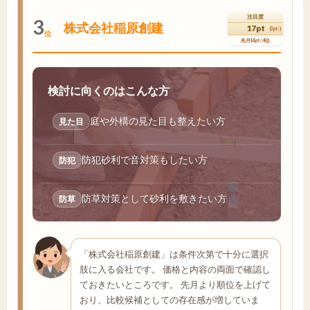
注目度
3
株式会社稲原創建
17pt
(3pt↑)
位
先月14pt / 4位
検討に向くのはこんな方
庭や外構の見た目も整えたい方
見た目
防犯砂利で音対策もしたい方
防犯
防草対策として砂利を敷きたい方
防草
「株式会社稲原創建」は条件次第で十分に選択
肢に入る会社です。 価格と内容の両面で確認し
ておきたいところです。 先月より順位を上げて
おり、比較候補としての存在感が増していま