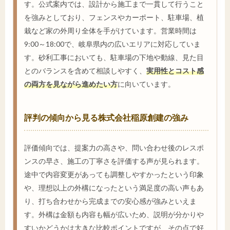
す。公式案内では、設計から施工まで一貫して行うこと
を強みとしており、フェンスやカーポート、駐車場、植
栽など家の外周り全体を手がけています。営業時間は
9:00～18:00で、岐阜県内の広いエリアに対応していま
す。砂利工事においても、駐車場の下地や動線、見た目
とのバランスを含めて相談しやすく、
実用性とコスト感
の両方を見ながら進めたい方
に向いています。
評判の傾向から見る株式会社稲原創建の強み
評価傾向では、提案力の高さや、問い合わせ後のレスポ
ンスの早さ、施工の丁寧さを評価する声が見られます。
途中で内容変更があっても調整しやすかったという印象
や、理想以上の外構になったという満足度の高い声もあ
り、打ち合わせから完成までの安心感が強みといえま
す。外構は金額も内容も幅が広いため、説明が分かりや
すいかどうかは大きな比較ポイントですが、その点で好