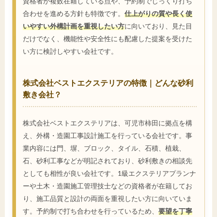
資格者が複数在籍している点や、予約制でじっくり打ち
合わせを進める方針も特徴です。
仕上がりの質や長く使
いやすい外構計画を重視したい方
に向いており、見た目
だけでなく、機能性や安全性にも配慮した提案を受けた
い方に検討しやすい会社です。
株式会社ベストエクステリアの特徴｜どんな砂利
敷き会社？
株式会社ベストエクステリアは、可児市柿田に拠点を構
え、外構・造園工事設計施工を行っている会社です。事
業内容には門、塀、ブロック、タイル、石積、植栽、
石、砂利工事などが明記されており、砂利敷きの相談先
としても相性が良い会社です。1級エクステリアプランナ
ーや土木・造園施工管理技士などの資格者が在籍してお
り、施工品質と設計の両面を重視したい方に向いていま
す。予約制で打ち合わせを行っているため、
要望を丁寧