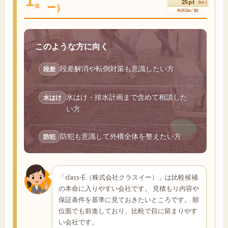
25pt
(3pt↑)
ー）
位
先月22pt / 2位
このような方に向く
段差解消や転倒対策も意識したい方
段差
水はけ・排水計画まで含めて相談した
水はけ
い方
防犯も意識して外構全体を整えたい方
防犯
「class-E（株式会社クラスイー）」は比較候補
の本命に入りやすい会社です。 見積もり内容や
保証条件を基準に見ておきたいところです。 順
位面でも前進しており、比較で目に留まりやす
い会社です。