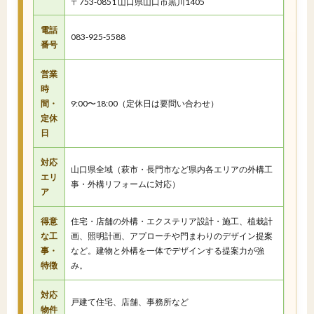
〒753-0851 山口県山口市黒川1405
電話
083-925-5588
番号
営業
時
間・
9:00〜18:00（定休日は要問い合わせ）
定休
日
対応
山口県全域（萩市・長門市など県内各エリアの外構工
エリ
事・外構リフォームに対応）
ア
得意
住宅・店舗の外構・エクステリア設計・施工、植栽計
な工
画、照明計画、アプローチや門まわりのデザイン提案
事・
など。建物と外構を一体でデザインする提案力が強
特徴
み。
対応
戸建て住宅、店舗、事務所など
物件