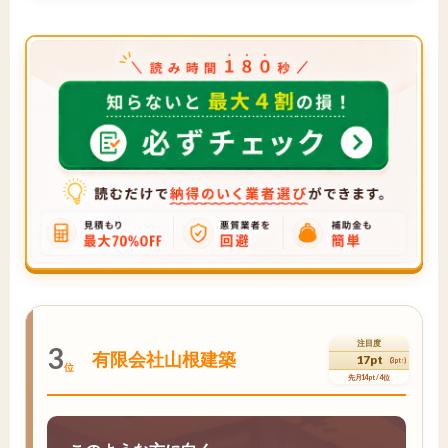
注目度
3
有限会社山根建築
17pt
(3pt↑)
位
先月14pt / 4位