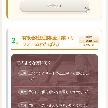
公式サイト
有限会社渡辺板金工業（リ
2
注目度
22pt
(5pt↑)
フォームわたばん）
位
先月17pt / 3位
このような方に向く
土間コンクリートの仕上がりも重視した
土間
い方
予算内で優先順位を整理して進めたい方
費用
門柱・ポストまわりを使いやすく整えた
門柱