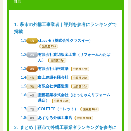
目次
1
萩市の外構工事業者｜評判を参考にランキングで
掲載
1.1
class-E（株式会社クラスイー）
1位
注目度 25pt
1.2
有限会社渡辺板金工業（リフォームわたば
2位
ん）
注目度 22pt
1.3
有限会社山根建築
3位
注目度 17pt
1.4
白上建設有限会社
4位
注目度 14pt
1.5
有限会社伊藤造園
5位
注目度 10pt
1.6
服部産業株式会社（はっちゃんリフォーム
6位
萩店）
注目度 10pt
1.7
COLETTE（コレット）
7位
注目度 10pt
1.8
あすなろ外構工事店
8位
注目度 10pt
2
まとめ｜萩市で外構工事業者ランキングを参考に