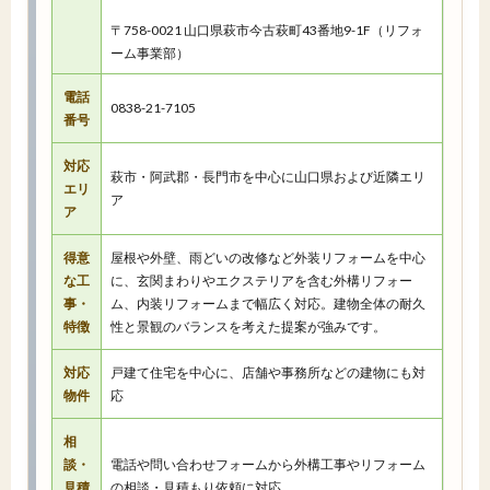
〒758-0021 山口県萩市今古萩町43番地9-1F（リフォ
ーム事業部）
電話
0838-21-7105
番号
対応
萩市・阿武郡・長門市を中心に山口県および近隣エリ
エリ
ア
ア
得意
屋根や外壁、雨どいの改修など外装リフォームを中心
な工
に、玄関まわりやエクステリアを含む外構リフォー
事・
ム、内装リフォームまで幅広く対応。建物全体の耐久
特徴
性と景観のバランスを考えた提案が強みです。
対応
戸建て住宅を中心に、店舗や事務所などの建物にも対
物件
応
相
談・
電話や問い合わせフォームから外構工事やリフォーム
見積
の相談・見積もり依頼に対応