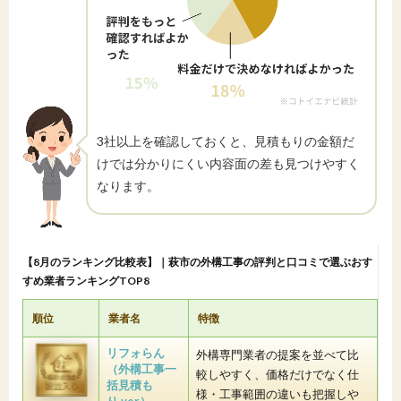
3社以上を確認しておくと、見積もりの金額だ
けでは分かりにくい内容面の差も見つけやすく
なります。
【8月のランキング比較表】｜萩市の外構工事の評判と口コミで選ぶおす
すめ業者ランキングTOP8
順位
業者名
特徴
リフォらん
外構専門業者の提案を並べて比
（外構工事一
較しやすく、価格だけでなく仕
括見積も
様・工事範囲の違いも把握しや