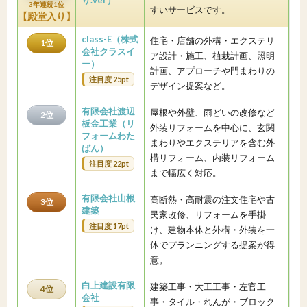
り.ver）
3年連続1位
すいサービスです。
【殿堂入り】
class-E（株式
住宅・店舗の外構・エクステリ
1位
会社クラスイ
ア設計・施工、植栽計画、照明
ー）
計画、アプローチや門まわりの
注目度 25pt
デザイン提案など。
有限会社渡辺
屋根や外壁、雨どいの改修など
2位
板金工業（リ
外装リフォームを中心に、玄関
フォームわた
まわりやエクステリアを含む外
ばん）
構リフォーム、内装リフォーム
注目度 22pt
まで幅広く対応。
有限会社山根
高断熱・高耐震の注文住宅や古
3位
建築
民家改修、リフォームを手掛
注目度 17pt
け、建物本体と外構・外装を一
体でプランニングする提案が得
意。
白上建設有限
建築工事・大工工事・左官工
4位
会社
事・タイル・れんが・ブロック