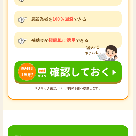
100％回避
悪質業者を
できる
超簡単に活用
補助金が
できる
※クリック後は、ページ内の下部へ移動します。