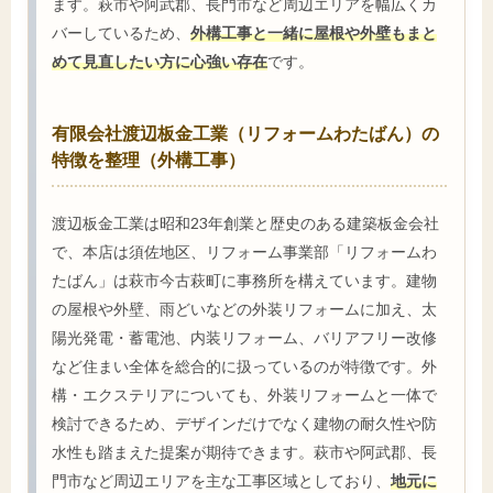
ます。萩市や阿武郡、長門市など周辺エリアを幅広くカ
バーしているため、
外構工事と一緒に屋根や外壁もまと
めて見直したい方に心強い存在
です。
有限会社渡辺板金工業（リフォームわたばん）の
特徴を整理（外構工事）
渡辺板金工業は昭和23年創業と歴史のある建築板金会社
で、本店は須佐地区、リフォーム事業部「リフォームわ
たばん」は萩市今古萩町に事務所を構えています。建物
の屋根や外壁、雨どいなどの外装リフォームに加え、太
陽光発電・蓄電池、内装リフォーム、バリアフリー改修
など住まい全体を総合的に扱っているのが特徴です。外
構・エクステリアについても、外装リフォームと一体で
検討できるため、デザインだけでなく建物の耐久性や防
水性も踏まえた提案が期待できます。萩市や阿武郡、長
門市など周辺エリアを主な工事区域としており、
地元に