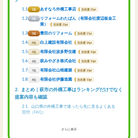
1.1
あすなろ外構工事店
1位
注目度 25pt
1.2
リフォームわたばん（有限会社渡辺板金工
2位
業）
注目度 22pt
1.3
豊田のリフォーム
3位
注目度 17pt
1.4
白上建設有限会社
4位
注目度 14pt
1.5
有限会社波多野住建
5位
注目度 10pt
1.6
萩みやざき株式会社
6位
注目度 10pt
1.7
有限会社山根建築
7位
注目度 10pt
1.8
有限会社伊藤造園
8位
注目度 10pt
2
まとめ｜萩市の外構工事はランキングだけでなく
提案内容も確認
2.1
山口県の外構工事で迷ったら先に見るよくある
質問（FAQ）
さらに表示