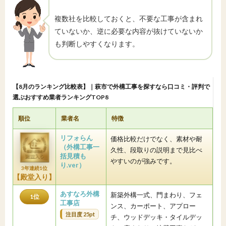
複数社を比較しておくと、不要な工事が含まれ
ていないか、逆に必要な内容が抜けていないか
も判断しやすくなります。
【8月のランキング比較表】｜萩市で外構工事を探すなら口コミ・評判で
選ぶおすすめ業者ランキングTOP8
順位
業者名
特徴
リフォらん
価格比較だけでなく、素材や耐
（外構工事一
久性、段取りの説明まで見比べ
括見積も
やすいのが強みです。
り.ver）
3年連続1位
【殿堂入り】
あすなろ外構
新築外構一式、門まわり、フェ
1位
工事店
ンス、カーポート、アプロー
注目度 25pt
チ、ウッドデッキ・タイルデッ