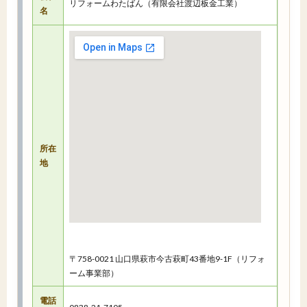
リフォームわたばん（有限会社渡辺板金工業）
名
所在
地
〒758-0021 山口県萩市今古萩町43番地9-1F（リフォ
ーム事業部）
電話