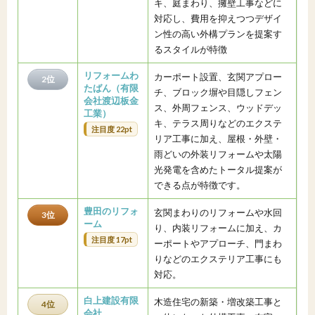
キ、庭まわり、擁壁工事などに
対応し、費用を抑えつつデザイ
ン性の高い外構プランを提案す
るスタイルが特徴
リフォームわ
カーポート設置、玄関アプロー
2位
たばん（有限
チ、ブロック塀や目隠しフェン
会社渡辺板金
ス、外周フェンス、ウッドデッ
工業）
キ、テラス周りなどのエクステ
注目度 22pt
リア工事に加え、屋根・外壁・
雨どいの外装リフォームや太陽
光発電を含めたトータル提案が
できる点が特徴です。
豊田のリフォ
玄関まわりのリフォームや水回
3位
ーム
り、内装リフォームに加え、カ
注目度 17pt
ーポートやアプローチ、門まわ
りなどのエクステリア工事にも
対応。
白上建設有限
木造住宅の新築・増改築工事と
4位
会社