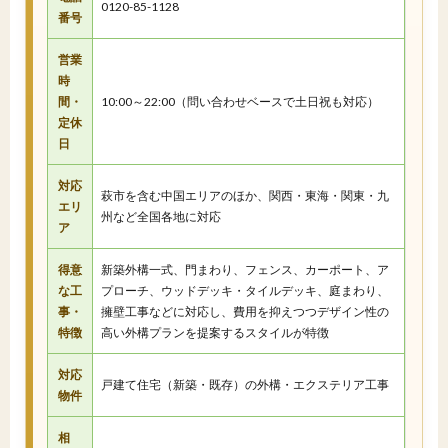
0120-85-1128
番号
営業
時
間・
10:00～22:00（問い合わせベースで土日祝も対応）
定休
日
対応
萩市を含む中国エリアのほか、関西・東海・関東・九
エリ
州など全国各地に対応
ア
得意
新築外構一式、門まわり、フェンス、カーポート、ア
な工
プローチ、ウッドデッキ・タイルデッキ、庭まわり、
事・
擁壁工事などに対応し、費用を抑えつつデザイン性の
特徴
高い外構プランを提案するスタイルが特徴
対応
戸建て住宅（新築・既存）の外構・エクステリア工事
物件
相