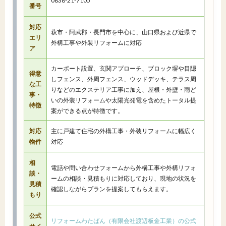
0838-21-7105
番号
対応
萩市・阿武郡・長門市を中心に、山口県および近県で
エリ
外構工事や外装リフォームに対応
ア
カーポート設置、玄関アプローチ、ブロック塀や目隠
得意
しフェンス、外周フェンス、ウッドデッキ、テラス周
な工
りなどのエクステリア工事に加え、屋根・外壁・雨ど
事・
いの外装リフォームや太陽光発電を含めたトータル提
特徴
案ができる点が特徴です。
対応
主に戸建て住宅の外構工事・外装リフォームに幅広く
物件
対応
相
電話や問い合わせフォームから外構工事や外構リフォ
談・
ームの相談・見積もりに対応しており、現地の状況を
見積
確認しながらプランを提案してもらえます。
もり
公式
リフォームわたばん（有限会社渡辺板金工業）の公式