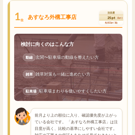
1
注目度
あすなろ外構工事店
25pt
(3pt↑)
位
先月22pt / 2位
検討に向くのはこんな方
玄関〜駐車場の動線を整えたい方
動線
雑草対策も一緒に進めたい方
雑草
駐車場まわりを使いやすくしたい方
駐車場
前月より上の順位に入り、確認優先度が上がっ
ている会社です。 「あすなろ外構工事店」は注
目度が高く、比較の基準にしやすい会社です。