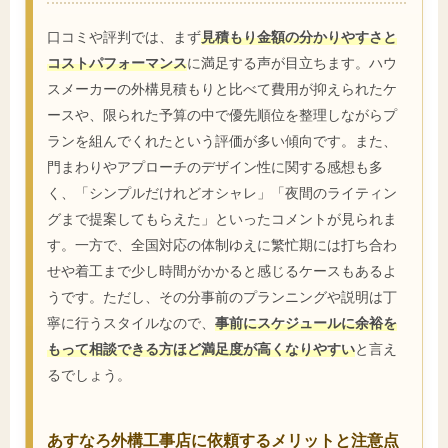
口コミや評判では、まず
見積もり金額の分かりやすさと
コストパフォーマンス
に満足する声が目立ちます。ハウ
スメーカーの外構見積もりと比べて費用が抑えられたケ
ースや、限られた予算の中で優先順位を整理しながらプ
ランを組んでくれたという評価が多い傾向です。また、
門まわりやアプローチのデザイン性に関する感想も多
く、「シンプルだけれどオシャレ」「夜間のライティン
グまで提案してもらえた」といったコメントが見られま
す。一方で、全国対応の体制ゆえに繁忙期には打ち合わ
せや着工まで少し時間がかかると感じるケースもあるよ
うです。ただし、その分事前のプランニングや説明は丁
寧に行うスタイルなので、
事前にスケジュールに余裕を
もって相談できる方ほど満足度が高くなりやすい
と言え
るでしょう。
あすなろ外構工事店に依頼するメリットと注意点