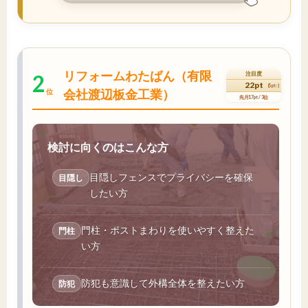
リフォームわたばん（有限
2
注目度
22pt
(5pt↑)
会社渡辺板金工業）
位
先月17pt / 3位
検討に向くのはこんな方
目隠しフェンスでプライバシーを確保
目隠し
したい方
門柱・ポストまわりを使いやすく整えた
門柱
い方
防犯も意識して外構全体を整えたい方
防犯