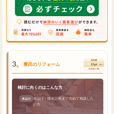
注目度
3
豊田のリフォーム
17pt
(3pt↑)
位
先月14pt / 4位
検討に向くのはこんな方
水はけ・排水計画まで含めて相談した
水はけ
い方