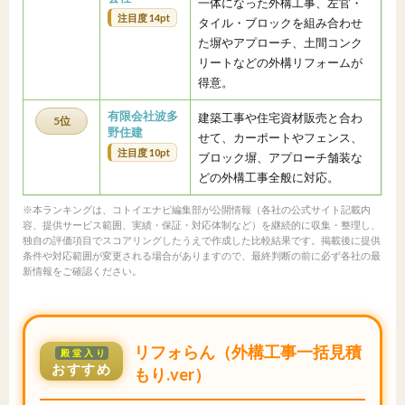
一体になった外構工事、左官・
注目度 14pt
タイル・ブロックを組み合わせ
た塀やアプローチ、土間コンク
リートなどの外構リフォームが
得意。
有限会社波多
建築工事や住宅資材販売と合わ
5位
野住建
せて、カーポートやフェンス、
注目度 10pt
ブロック塀、アプローチ舗装な
どの外構工事全般に対応。
※本ランキングは、コトイエナビ編集部が公開情報（各社の公式サイト記載内
容、提供サービス範囲、実績・保証・対応体制など）を継続的に収集・整理し、
独自の評価項目でスコアリングしたうえで作成した比較結果です。掲載後に提供
条件や対応範囲が変更される場合がありますので、最終判断の前に必ず各社の最
新情報をご確認ください。
リフォらん（外構工事一括見積
殿堂入り
おすすめ
もり.ver）