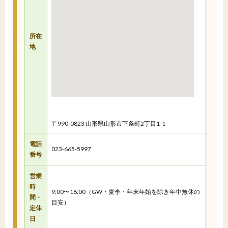
所在
地
〒990-0823 山形県山形市下条町2丁目1-1
電話
023-665-5997
番号
営業
時
9:00〜18:00（GW・夏季・年末年始を除き年中無休の
間・
目安）
定休
日