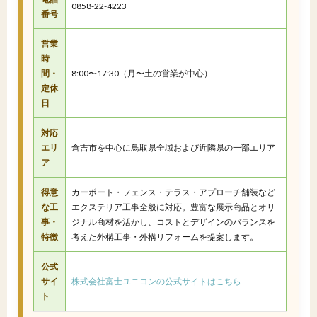
0858-22-4223
番号
営業
時
間・
8:00〜17:30（月〜土の営業が中心）
定休
日
対応
エリ
倉吉市を中心に鳥取県全域および近隣県の一部エリア
ア
得意
カーポート・フェンス・テラス・アプローチ舗装など
な工
エクステリア工事全般に対応。豊富な展示商品とオリ
事・
ジナル商材を活かし、コストとデザインのバランスを
特徴
考えた外構工事・外構リフォームを提案します。
公式
サイ
株式会社富士ユニコンの公式サイトはこちら
ト