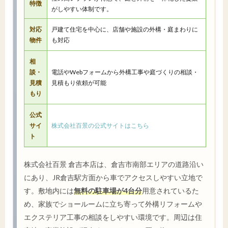
特徴
がしやすい体制です。
対応
戸建て住宅を中心に、店舗や施設の外構・庭まわりに
物件
も対応
相
談・
電話やWebフォームから外構工事や庭づくりの相談・
見積
見積もり依頼が可能
もり
公式
サイ
株式会社百景の公式サイトはこちら
ト
株式会社百景 倉吉本店は、倉吉市南部エリアの道路沿い
にあり、JR倉吉駅方面から車でアクセスしやすい立地で
す。敷地内には
無料の駐車場が4台分
用意されているた
め、家族でショールームに立ち寄って外構リフォームや
エクステリア工事の相談をしやすい環境です。周辺は住