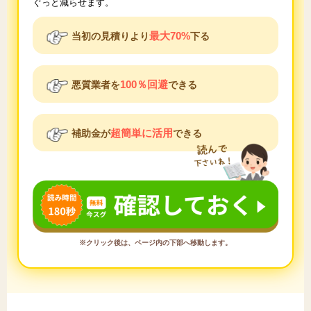
ぐっと減らせます。
最大70%
当初の見積りより
下る
100％回避
悪質業者を
できる
超簡単に活用
補助金が
できる
※クリック後は、ページ内の下部へ移動します。