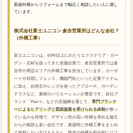
新築外構からリフォームまで幅広く相談したい人に適し
ています。
株式会社富士ユニコン 倉吉営業所はどんな会社？
（外構工事）
富士ユニコンは、60年以上にわたりエクステリア・ガー
デン・石材を扱ってきた老舗企業で、倉吉営業所では倉
吉市や周辺エリアの外構工事を担当しています。カーポ
ートや目隠しフェンス、機能門柱といった定番アイテム
に加え、自然石やレンガを使ったアプローチ、ガーデン
テラスなど、素材のバリエーションが豊富です。自社ブ
ランド「Plan-t」などの店舗網を通じて、
専門プランナ
ーによるヒアリングと図面提案を受けられる体制
が整っ
ているのも特徴で、デザイン性の高い外構を求める施主
からの相談も多い会社です。新築時に外構工事をまとめ
て依頼したい方はもちろん、既存の外構を部分的にリフ