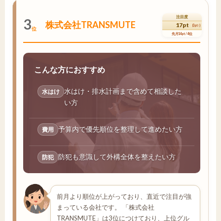
注目度
3
株式会社TRANSMUTE
17pt
(3pt↑)
位
先月14pt / 4位
こんな方におすすめ
水はけ・排水計画まで含めて相談した
水はけ
い方
予算内で優先順位を整理して進めたい方
費用
防犯も意識して外構全体を整えたい方
防犯
前月より順位が上がっており、直近で注目が強
まっている会社です。 「株式会社
TRANSMUTE」は3位につけており、上位グル