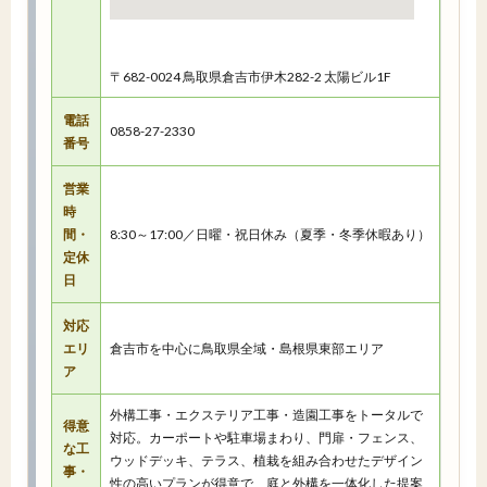
〒682-0024 鳥取県倉吉市伊木282-2 太陽ビル1F
電話
0858-27-2330
番号
営業
時
間・
8:30～17:00／日曜・祝日休み（夏季・冬季休暇あり）
定休
日
対応
エリ
倉吉市を中心に鳥取県全域・島根県東部エリア
ア
外構工事・エクステリア工事・造園工事をトータルで
得意
対応。カーポートや駐車場まわり、門扉・フェンス、
な工
ウッドデッキ、テラス、植栽を組み合わせたデザイン
事・
性の高いプランが得意で、庭と外構を一体化した提案