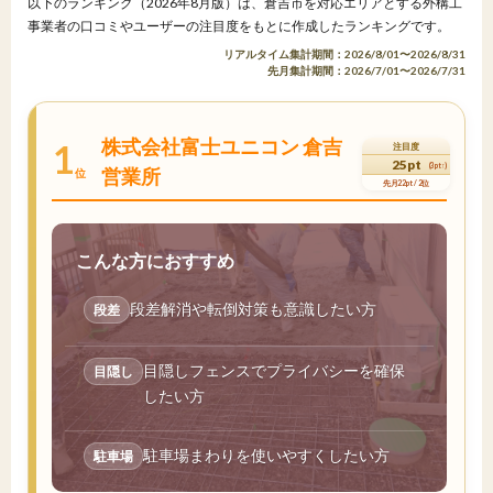
以下のランキング（2026年8月版）は、倉吉市を対応エリアとする外構工
事業者の口コミやユーザーの注目度をもとに作成したランキングです。
リアルタイム集計期間：2026/8/01〜2026/8/31
先月集計期間：2026/7/01〜2026/7/31
株式会社富士ユニコン 倉吉
1
注目度
25pt
(3pt↑)
営業所
位
先月22pt / 2位
こんな方におすすめ
段差解消や転倒対策も意識したい方
段差
目隠しフェンスでプライバシーを確保
目隠し
したい方
駐車場まわりを使いやすくしたい方
駐車場