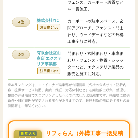
フェンス、カーポート設置など
を一貫施工。
株式会社YIC
カーポートや駐車スペース、玄
4位
注目度 14pt
関アプローチ、フェンス・門ま
わり、ウッドデッキなどの外構
工事全般に対応。
有限会社室山
門まわり・玄関まわり・車庫ま
5位
商店 エクステ
わり・フェンス・物置・シャッ
リア事業部
ターなど、エクステリア製品の
注目度 10pt
販売と施工に対応。
※本ランキングは、コトイエナビ編集部が公開情報（各社の公式サイト記載内
容、提供サービス範囲、実績・保証・対応体制など）を継続的に収集・整理し、
独自の評価項目でスコアリングしたうえで作成した比較結果です。掲載後に提供
条件や対応範囲が変更される場合がありますので、最終判断の前に必ず各社の最
新情報をご確認ください。
リフォらん（外構工事一括見積
殿堂入り