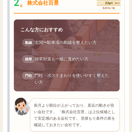
2
株式会社百景
22pt
(5pt↑)
位
先月17pt / 3位
こんな方におすすめ
玄関〜駐車場の動線を整えたい方
動線
雑草対策も一緒に進めたい方
雑草
門柱・ポストまわりを使いやすく整えた
門柱
い方
前月より順位が上がっており、直近の動きが良
い会社です。 「株式会社百景」は上位候補とし
て安定感のある会社です。 見積もり条件の差を
確認しておきたい会社です。