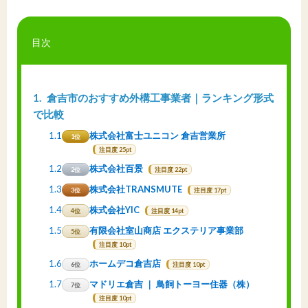
目次
1
倉吉市のおすすめ外構工事業者｜ランキング形式
で比較
1.1
株式会社富士ユニコン 倉吉営業所
1位
注目度 25pt
1.2
株式会社百景
2位
注目度 22pt
1.3
株式会社TRANSMUTE
3位
注目度 17pt
1.4
株式会社YIC
4位
注目度 14pt
1.5
有限会社室山商店 エクステリア事業部
5位
注目度 10pt
1.6
ホームデコ倉吉店
6位
注目度 10pt
1.7
マドリエ倉吉 ｜ 鳥飼トーヨー住器（株）
7位
注目度 10pt