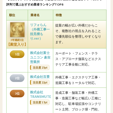
評判で選ぶおすすめ業者ランキングTOP8
順位
業者名
特徴
リフォらん
提案の幅が広い外構だからこ
（外構工事一
そ、複数社の視点を入れること
括見積も
で優先順位を整理しやすくなり
り.ver）
3年連続1位
ます。
【殿堂入り】
株式会社富士
カーポート・フェンス・テラ
1位
ユニコン 倉吉
ス・アプローチ舗装などエクス
営業所
テリア工事全般に対応。
注目度 25pt
株式会社百景
外構工事・エクステリア工事・
2位
注目度 22pt
造園工事をトータルで対応。
株式会社
造成工事・舗装工事・外構工
3位
TRANSMUTE
事・造園工事など幅広い工種に
注目度 17pt
対応し、駐車場拡張やコンクリ
ート土間、ブロック塀・門柱、