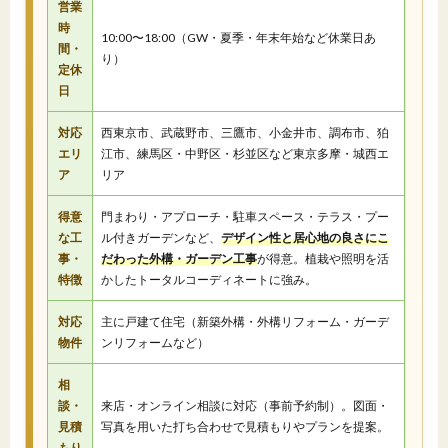
営業
時
10:00〜18:00（GW・夏季・年末年始など休業日あ
間・
り）
定休
日
対応
西東京市、武蔵野市、三鷹市、小金井市、調布市、狛
エリ
江市、練馬区・中野区・杉並区など東京多摩・城西エ
ア
リア
得意
門まわり・アプローチ・駐車スペース・テラス・プー
な工
ル付きガーデンなど、
デザイン性と居心地の良さにこ
事・
だわった外構・ガーデン工事
が得意。植栽や照明を活
特徴
かしたトータルコーディネートに強み。
対応
主に戸建て住宅（新築外構・外構リフォーム・ガーデ
物件
ンリフォームなど）
相
談・
来店・オンライン相談に対応（事前予約制）。図面・
見積
写真を用いた打ち合わせで見積もりやプランを提案。
もり