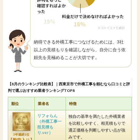
納得できる外構工事につなげるためには、3社
以上の見積もりを確認しながら、自分に合う依
頼先を見極めることが大切です。
【8月のランキング比較表】｜西東京市で外構工事を頼むなら口コミと評
判で選ぶおすすめ業者ランキングTOP8
順位
業者名
特徴
リフォらん
独自の基準を満たした外構業者
（外構工事一
を比較しやすく、相見積もりで
括見積も
適正価格を判断しやすい点が強
り.ver）
3年連続1位
みです。
【殿堂入り】