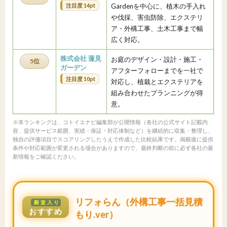
注目度 14pt
Gardenを中心に、植木の手入れ
や伐採、害虫防除、エクステリ
ア・外構工事、土木工事まで幅
広く対応。
株式会社 蓮見
お庭のデザイン・設計・施工・
5位
ガーデン
アフターフォローまでを一社で
注目度 10pt
対応し、植栽とエクステリアを
組み合わせたプランニングが得
意。
※本ランキングは、コトイエナビ編集部が公開情報（各社の公式サイト記載内
容、提供サービス範囲、実績・保証・対応体制など）を継続的に収集・整理し、
独自の評価項目でスコアリングしたうえで作成した比較結果です。掲載後に提供
条件や対応範囲が変更される場合がありますので、最終判断の前に必ず各社の最
新情報をご確認ください。
リフォらん（外構工事一括見積
殿堂入り
おすすめ
もり.ver）