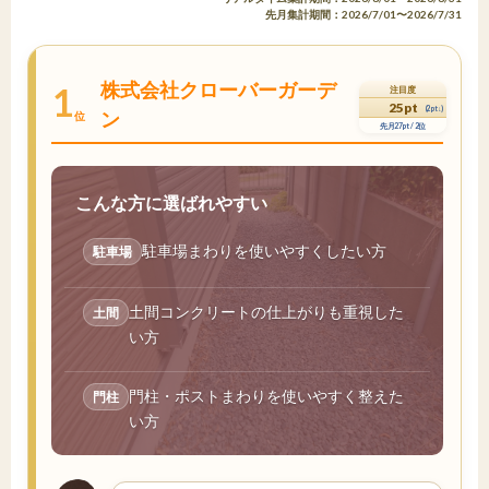
先月集計期間：2026/7/01〜2026/7/31
株式会社クローバーガーデ
1
注目度
25pt
(2pt↓)
ン
位
先月27pt / 2位
こんな方に選ばれやすい
駐車場まわりを使いやすくしたい方
駐車場
土間コンクリートの仕上がりも重視した
土間
い方
門柱・ポストまわりを使いやすく整えた
門柱
い方