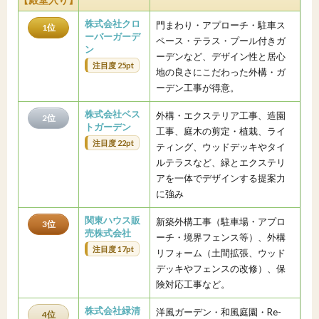
株式会社クロ
門まわり・アプローチ・駐車ス
1位
ーバーガーデ
ペース・テラス・プール付きガ
ン
ーデンなど、デザイン性と居心
注目度 25pt
地の良さにこだわった外構・ガ
ーデン工事が得意。
株式会社ベス
外構・エクステリア工事、造園
2位
トガーデン
工事、庭木の剪定・植栽、ライ
注目度 22pt
ティング、ウッドデッキやタイ
ルテラスなど、緑とエクステリ
アを一体でデザインする提案力
に強み
関東ハウス販
新築外構工事（駐車場・アプロ
3位
売株式会社
ーチ・境界フェンス等）、外構
注目度 17pt
リフォーム（土間拡張、ウッド
デッキやフェンスの改修）、保
険対応工事など。
株式会社緑清
洋風ガーデン・和風庭園・Re-
4位