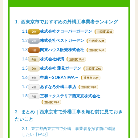
1
西東京市でおすすめの外構工事業者ランキング
1.1
株式会社クローバーガーデン
1位
注目度 25pt
1.2
株式会社ベストガーデン
2位
注目度 22pt
1.3
関東ハウス販売株式会社
3位
注目度 17pt
1.4
株式会社緑清
4位
注目度 14pt
1.5
株式会社 蓮見ガーデン
5位
注目度 10pt
1.6
空庭～SORANIWA～
6位
注目度 10pt
1.7
あすなろ外構工事店
7位
注目度 10pt
1.8
三和エクステリア西東京株式会社
8位
注目度 10pt
2
まとめ｜西東京市で外構工事を頼む前に見ておき
たいこと
2.1
東京都西東京市で外構工事業者を探す前に確認
したい【FAQ】