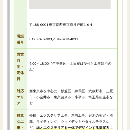
〒188-0001 東京都西東京市谷戸町1-6-4
電話
0120-028-903／042-439-4031
番号
営業
時
9:00～18:00（年中無休・土日祝は受付と工事対応の
間・
み）
定休
日
対応
西東京市を中心に、杉並区・練馬区・武蔵野市・三鷹
エリ
市・小金井市・東久留米市・小平市、埼玉県新座市な
ア
ど
得意
外構・エクステリア工事、造園工事、庭木の剪定・植
な工
栽、ライティング、ウッドデッキやタイルテラスな
事・
ど、
緑とエクステリアを一体でデザインする提案力
に