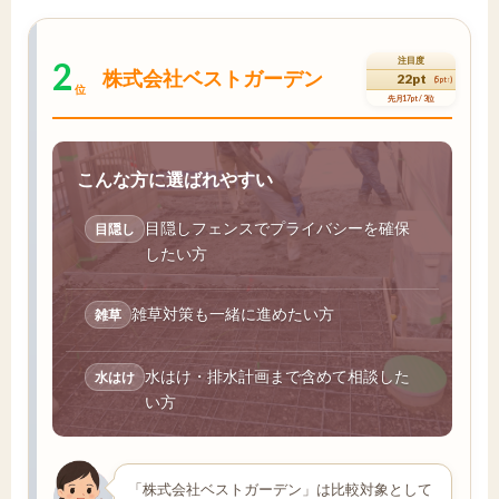
2
注目度
株式会社ベストガーデン
22pt
(5pt↑)
位
先月17pt / 3位
こんな方に選ばれやすい
目隠しフェンスでプライバシーを確保
目隠し
したい方
雑草対策も一緒に進めたい方
雑草
水はけ・排水計画まで含めて相談した
水はけ
い方
「株式会社ベストガーデン」は比較対象として