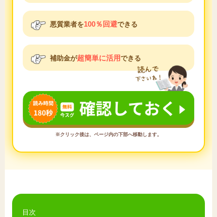
100％回避
悪質業者を
できる
超簡単に活用
補助金が
できる
※クリック後は、ページ内の下部へ移動します。
目次