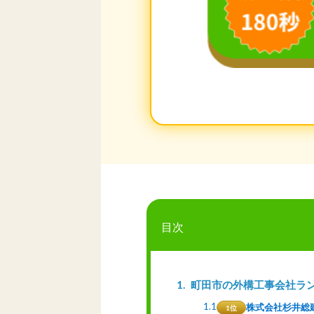
目次
1
町田市の外構工事会社ラ
1.1
株式会社杉井総
1位