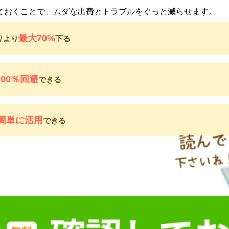
ておくことで、ムダな出費とトラブルをぐっと減らせます。
最大70%
りより
下る
100％回避
できる
簡単に活用
できる