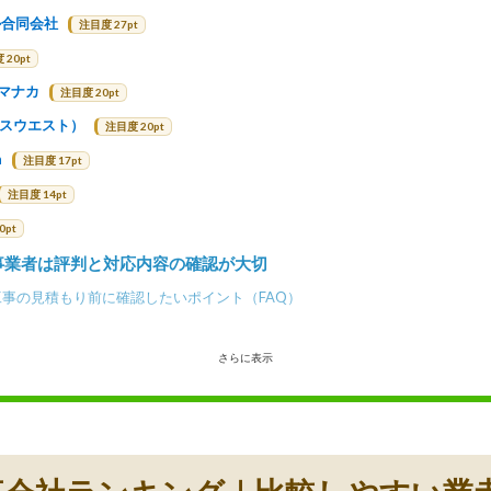
ル合同会社
注目度 27pt
 20pt
ハマナカ
注目度 20pt
エクスウエスト）
注目度 20pt
n
注目度 17pt
注目度 14pt
0pt
事業者は評判と対応内容の確認が大切
事の見積もり前に確認したいポイント（FAQ）
さらに表示