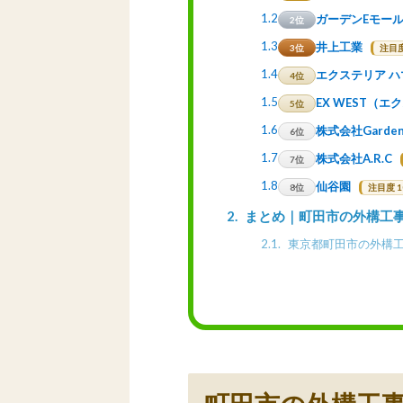
1.2
ガーデンEモー
2位
1.3
井上工業
3位
注目度
1.4
エクステリア 
4位
1.5
EX WEST（
5位
1.6
株式会社Garde
6位
1.7
株式会社A.R.C
7位
1.8
仙谷園
8位
注目度 1
2
まとめ｜町田市の外構工
2.1
東京都町田市の外構工