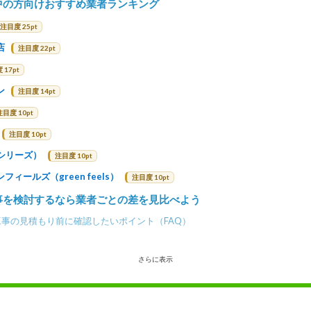
中の方向けおすすめ業者ランキング
注目度 25pt
店
注目度 22pt
 17pt
ン
注目度 14pt
注目度 10pt
注目度 10pt
エスシリーズ）
注目度 10pt
ィールズ（green feels）
注目度 10pt
事を検討するなら業者ごとの差を見比べよう
事の見積もり前に確認したいポイント（FAQ）
さらに表示