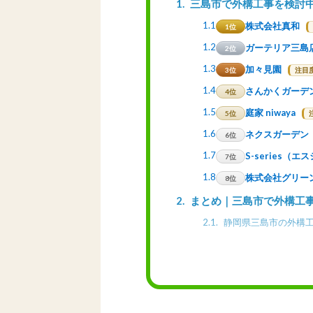
1
三島市で外構工事を検討
1.1
株式会社真和
1位
1.2
ガーテリア三島
2位
1.3
加々見園
3位
注目度
1.4
さんかくガーデ
4位
1.5
庭家 niwaya
5位
1.6
ネクスガーデン
6位
1.7
S-series（
7位
1.8
株式会社グリーンフ
8位
2
まとめ｜三島市で外構工
2.1
静岡県三島市の外構工