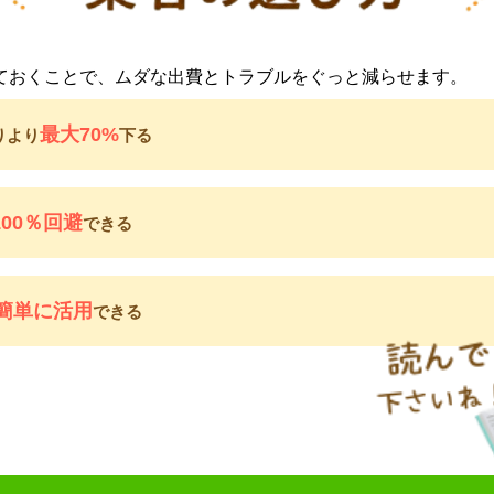
ておくことで、ムダな出費とトラブルをぐっと減らせます。
最大70%
りより
下る
100％回避
できる
簡単に活用
できる