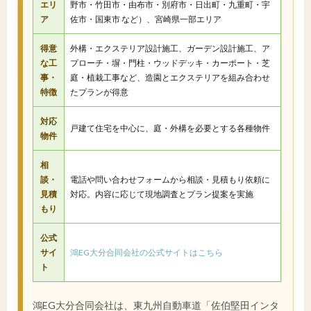
エリ
野市・竹田市・由布市・別府市・日出町・九重町・宇
ア
佐市・国東市 など）、宮崎県一部エリア
得意
外構・エクステリア設計施工、ガーデン設計施工、ア
な工
プローチ・塀・門柱・ウッドデッキ・カーポート・芝
事・
庭・植栽工事など、造園とエクステリアを組み合わせ
特徴
たプランが得意
対応
戸建て住宅を中心に、庭・外構を必要とする各種物件
物件
相
談・
電話や問い合わせフォームから相談・見積もり依頼に
見積
対応。内容に応じて現地調査とプラン提案を実施
もり
公式
サイ
鴻EG大分合同会社の公式サイトはこちら
ト
鴻EG大分合同会社は、東九州自動車道「佐伯堅田インタ