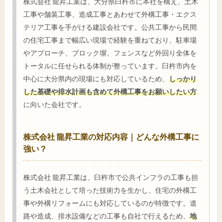
株式会社 龍昇工業は、大分県臼杵市に本社を構え、土木
工事や舗装工事、造成工事とあわせて外構工事・エクス
テリア工事を手がける建設会社です。公共工事から民間
の住宅工事まで幅広い現場で経験を重ねており、駐車場
やアプローチ、ブロック塀、フェンスなど外回り全体を
トータルに任せられる体制が整っています。臼杵市内を
中心に大分県内の現場にも対応しているため、
しっかり
した基礎や排水計画も含めて外構工事をお願いしたい方
に向いた会社です。
株式会社 龍昇工業の対応内容｜どんな外構工事に
強い？
株式会社 龍昇工業は、臼杵市で公共インフラの工事も担
う土木会社として培った技術力を生かし、住宅の外構工
事や外構リフォームにも対応しているのが特徴です。道
路や造成、排水設備などの工事も自社で行えるため、
地