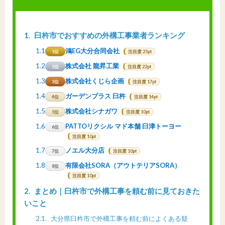
1
臼杵市でおすすめの外構工事業者ランキング
1.1
鴻EG大分合同会社
1位
注目度 25pt
1.2
株式会社 龍昇工業
2位
注目度 22pt
1.3
株式会社くじら企画
3位
注目度 17pt
1.4
ガーデンプラス 臼杵
4位
注目度 14pt
1.5
株式会社シナガワ
5位
注目度 10pt
1.6
PATTOリクシル マド本舗 臼津トーヨー
6位
注目度 10pt
1.7
ノエル大分店
7位
注目度 10pt
1.8
有限会社SORA（アウトテリアSORA）
8位
注目度 10pt
2
まとめ｜臼杵市で外構工事を頼む前に見ておきた
いこと
2.1
大分県臼杵市で外構工事を頼む前によくある疑