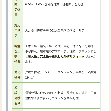
間・
8:00～17:00（詳細な休業日は要問い合わせ）
定休
日
対応
エリ
大分県臼杵市を中心に大分県内の周辺エリア
ア
得意
土木工事・舗装工事・造成工事と一体になった外構工
な工
事が得意。駐車場やアプローチ、擁壁・ブロック塀な
事・
ど
耐久性と安全性を重視した外構リフォーム
に強みが
特徴
ある。
対応
戸建て住宅、アパート・マンション、事業所・公共施
物件
設など
相
談・
電話や問い合わせからの相談・見積もりに対応。工事
見積
規模や予算に合わせてプラン提案が可能。
もり