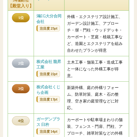
3年連続1位
【殿堂入り】
鴻EG大分合同
外構・エクステリア設計施工、
1位
会社
ガーデン設計施工、アプロー
注目度 25pt
チ・塀・門柱・ウッドデッキ・
カーポート・芝庭・植栽工事な
ど、造園とエクステリアを組み
合わせたプランが得意
株式会社 龍昇
土木工事・舗装工事・造成工事
2位
工業
と一体になった外構工事が得
注目度 22pt
意。
株式会社くじ
新築外構、庭の外構リフォー
3位
ら企画
ム、防草対策、庭木・石の整
注目度 17pt
理、空き家の庭管理などに対
応。
ガーデンプラ
カーポートや駐車場まわりの舗
4位
ス 臼杵
装、フェンス・門扉、門柱、ア
注目度 14pt
プローチ、雑草対策などの外構