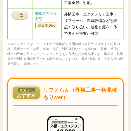
工事全般に対応。
株式会社シナ
外構工事・エクステリア工事・
5位
ガワ
リフォーム・温室設備などを幅
注目度 10pt
広く取り扱い、建物と庭を一体
で考えた提案が可能。
※本ランキングは、コトイエナビ編集部が公開情報（各社の公式サイト記載内
容、提供サービス範囲、実績・保証・対応体制など）を継続的に収集・整理し、
独自の評価項目でスコアリングしたうえで作成した比較結果です。掲載後に提供
条件や対応範囲が変更される場合がありますので、最終判断の前に必ず各社の最
新情報をご確認ください。
リフォらん（外構工事一括見積
殿堂入り
おすすめ
もり.ver）