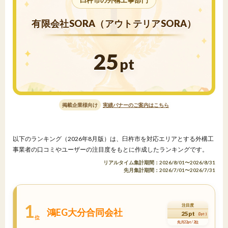
臼杵市の外構工事部門
有限会社SORA（アウトテリアSORA）
25
pt
掲載企業様向け
実績バナーのご案内はこちら
以下のランキング（2026年8月版）は、臼杵市を対応エリアとする外構工
事業者の口コミやユーザーの注目度をもとに作成したランキングです。
リアルタイム集計期間：2026/8/01〜2026/8/31
先月集計期間：2026/7/01〜2026/7/31
1
注目度
鴻EG大分合同会社
25pt
(3pt↑)
位
先月22pt / 2位