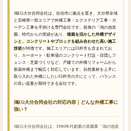
鴻EG大分合同会社は、佐伯市に拠点を置き、大分県全域
と宮崎県一部エリアで外構工事・エクステリア工事・ガ
ーデン工事を手掛ける専門会社です。前身の「鴻の池造
園」時代からの実績があり、
植栽を活かした外構デザイ
ンと、コンクリートやブロックを組み合わせた高い施工
技術
が特徴です。施工エリアには臼杵市も含まれてお
り、カーポート・駐車場のコンクリート打設・目隠しフ
ェンス・芝庭づくりなど、戸建ての外構リフォームから
新築外構まで幅広く対応しています。自然素材を上手に
取り入れた外構にしたい臼杵市の方にとって、バランス
の良い提案が期待できる会社です。
鴻EG大分合同会社の対応内容｜どんな外構工事に
強い？
鴻EG大分合同会社は、1980年代創業の造園業「鴻の池造