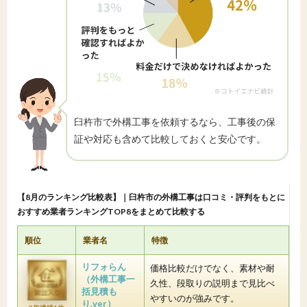
臼杵市で外構工事を依頼するなら、工事後の保
証や対応も含めて比較しておくと安心です。
【8月のランキング比較表】｜臼杵市の外構工事は口コミ・評判をもとに
おすすめ業者ランキングTOP8をまとめて比較する
順位
業者名
特徴
リフォらん
価格比較だけでなく、素材や耐
（外構工事一
久性、段取りの説明まで見比べ
括見積も
やすいのが強みです。
り.ver）