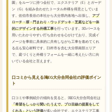
園」をルーツに持つ会社で、エクステリア（E）とガーデ
ン（G）を組み合わせたトータル外構を得意としていま
す。佐伯市長谷の本社から大分県内各地へ出張し、
アプ
ローチ・塀・門まわり・ウッドデッキ・芝庭などを一体
的にデザインする外構工事
を行っています。3Dパースを
用いたわかりやすい打ち合わせを心がけており、完成イ
メージを事前に具体的に共有しながら工事を進めてくれ
る点も安心材料です。臼杵市を含む大分県南部エリア
で、庭づくりと外構リフォームを一緒に考えたい方に向
いている会社と言えます。
口コミから見える鴻EG大分合同会社の評価ポイン
ト
口コミや事例紹介の傾向を見ると、鴻EG大分合同会社は
「希望をしっかり聞いたうえで、プロ目線の提案をして
くれる」という評価
が多い会社です。エクステリア工事