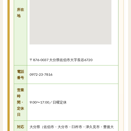
所在
地
〒876-0037 大分県佐伯市大字長谷6720
電話
0972-23-7816
番号
営業
時
間・
9:00〜17:00／日曜定休
定休
日
対応
大分県（佐伯市・大分市・臼杵市・津久見市・豊後大