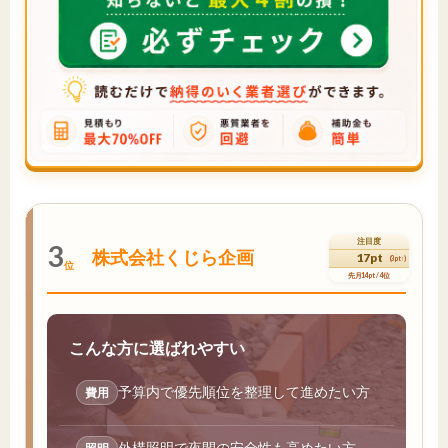
注目度
3
株式会社くじら企画
17pt
(3pt↑)
位
先月14pt / 4位
こんな方に選ばれやすい
予算内で優先順位を整理して進めたい方
費用
外構照明で夜間の安全性も高めたい方