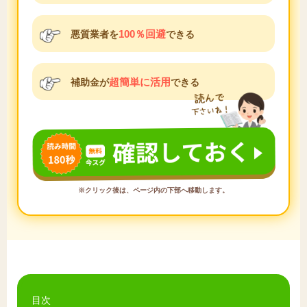
100％回避
悪質業者を
できる
超簡単に活用
補助金が
できる
※クリック後は、ページ内の下部へ移動します。
目次