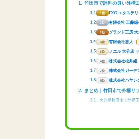
1
竹田市で評判の良い外構
1.1
EXO エクステ
1位
1.2
有限会社 工藤緑
2位
1.3
グランド工房 
3位
1.4
有限会社恵大
4位
1.5
ノエル 大分店
5位
1.6
株式会社松井組
6位
1.7
株式会社ガーデ
7位
1.8
株式会社ハヤシ
8位
2
まとめ｜竹田市で外構リ
2.1
大分県竹田市で外構工