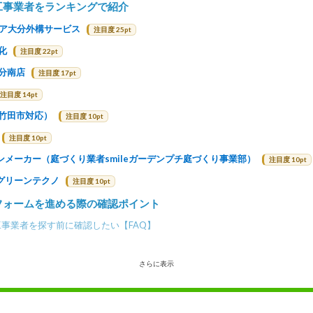
工事業者をランキングで紹介
リア大分外構サービス
注目度 25pt
化
注目度 22pt
大分南店
注目度 17pt
注目度 14pt
（竹田市対応）
注目度 10pt
注目度 10pt
ンメーカー（庭づくり業者smileガーデンプチ庭づくり事業部）
注目度 10pt
グリーンテクノ
注目度 10pt
フォームを進める際の確認ポイント
事業者を探す前に確認したい【FAQ】
さらに表示