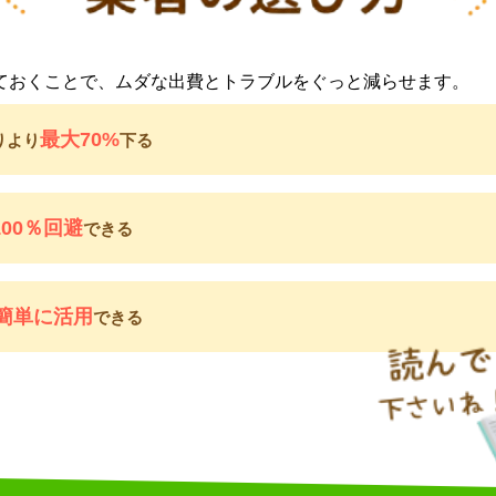
ておくことで、ムダな出費とトラブルをぐっと減らせます。
最大70%
りより
下る
100％回避
できる
簡単に活用
できる