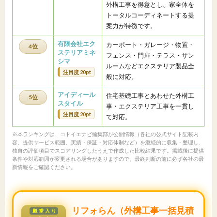
外構工事を得意とし、家全体を
トータルコーディネートする提
案力が特徴です。
有限会社エク
カーポート・ガレージ・物置・
4位
ステリアミネ
フェンス・門扉・テラス・サン
シマ
ルームなどエクステリア製品全
注目度 20pt
般に対応。
アイディール
住宅基礎工事とあわせた外構工
5位
スタイル
事・エクステリア工事を一貫し
注目度 20pt
て対応。
※本ランキングは、コトイエナビ編集部が公開情報（各社の公式サイト記載内
容、提供サービス範囲、実績・保証・対応体制など）を継続的に収集・整理し、
独自の評価項目でスコアリングしたうえで作成した比較結果です。掲載後に提供
条件や対応範囲が変更される場合がありますので、最終判断の前に必ず各社の最
新情報をご確認ください。
リフォらん（外構工事一括見積
殿堂入り