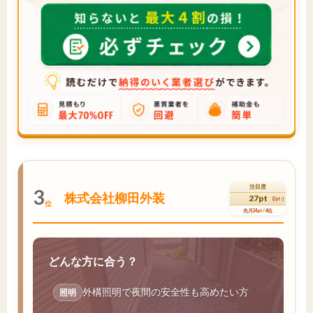
注目度
3
株式会社柳田外装
27pt
(3pt↑)
位
先月24pt / 4位
どんな方に合う？
外構照明で夜間の安全性も高めたい方
照明