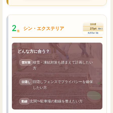
2
注目度
シン・エクステリア
27pt
(4pt↓)
位
先月31pt / 2位
どんな方に合う？
積雪・凍結対策も踏まえて計画したい
雪対策
方
目隠しフェンスでプライバシーを確保
目隠し
したい方
玄関〜駐車場の動線を整えたい方
動線