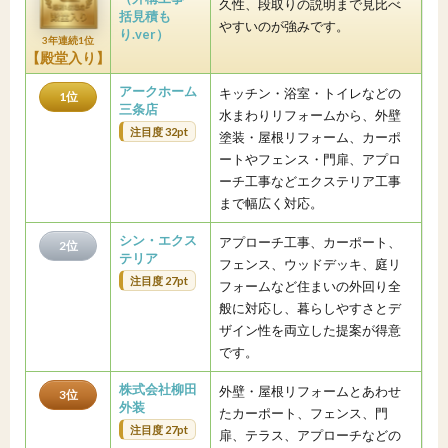
久性、段取りの説明まで見比べ
括見積も
やすいのが強みです。
り.ver）
3年連続1位
【殿堂入り】
アークホーム
キッチン・浴室・トイレなどの
1位
三条店
水まわりリフォームから、外壁
注目度 32pt
塗装・屋根リフォーム、カーポ
ートやフェンス・門扉、アプロ
ーチ工事などエクステリア工事
まで幅広く対応。
シン・エクス
アプローチ工事、カーポート、
2位
テリア
フェンス、ウッドデッキ、庭リ
注目度 27pt
フォームなど住まいの外回り全
般に対応し、暮らしやすさとデ
ザイン性を両立した提案が得意
です。
株式会社柳田
外壁・屋根リフォームとあわせ
3位
外装
たカーポート、フェンス、門
注目度 27pt
扉、テラス、アプローチなどの