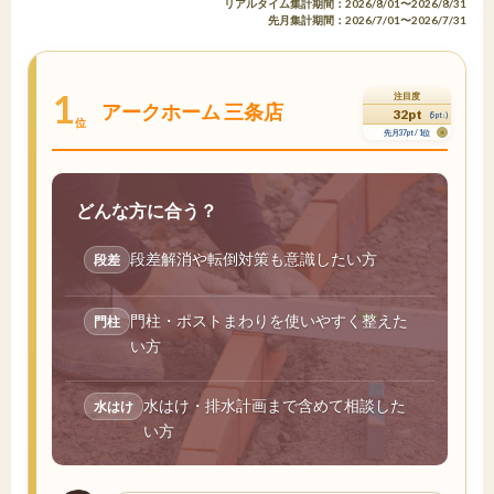
リアルタイム集計期間：2026/8/01〜2026/8/31
先月集計期間：2026/7/01〜2026/7/31
1
注目度
アークホーム 三条店
32pt
(5pt↓)
位
先月37pt / 1位
どんな方に合う？
段差解消や転倒対策も意識したい方
段差
門柱・ポストまわりを使いやすく整えた
門柱
い方
水はけ・排水計画まで含めて相談した
水はけ
い方