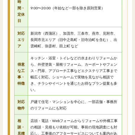
時
間・
9:00〜20:00（年始など一部を除き原則営業）
定休
日
対応
新潟市（西蒲区）、加茂市、三条市、燕市、見附市、
エリ
長岡市北エリア（旧中之島町・旧寺泊町を含む）、出
ア
雲崎町、弥彦村、田上町 など
キッチン・浴室・トイレなどの水まわりリフォームか
得意
ら、外壁塗装・屋根リフォーム、カーポートやフェン
な工
ス・門扉、アプローチ工事などエクステリア工事まで
事・
幅広く対応。ショールームで実物を見ながら相談で
特徴
き、チラシやイベントを通じたお得なプラン提案も多
い。
対応
戸建て住宅・マンションを中心に、一部店舗・事務所
物件
のリフォームにも対応
相
店頭・電話・Webフォームからリフォームや外構工事
談・
の相談・見積もり依頼が可能。事前の現地調査にも対
見積
応し、工事後のアフターサービスについても案内があ