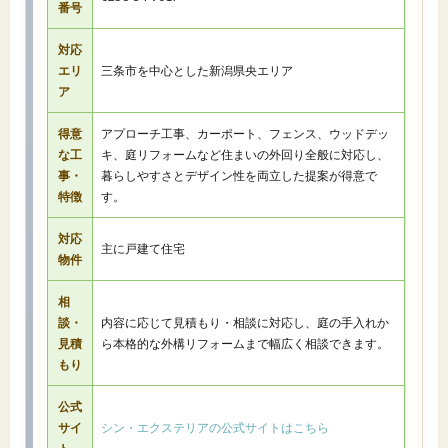
番号
対応
エリ
三条市を中心とした新潟県央エリア
ア
得意
アプローチ工事、カーポート、フェンス、ウッドデッ
な工
キ、庭リフォームなど住まいの外回り全般に対応し、
事・
暮らしやすさとデザイン性を両立した提案が得意で
特徴
す。
対応
主に戸建て住宅
物件
相
談・
内容に応じて見積もり・相談に対応し、庭の手入れか
見積
ら本格的な外構リフォームまで幅広く相談できます。
もり
公式
サイ
シン・エクステリアの公式サイトはこちら