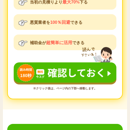
最大70%
当初の見積りより
下る
100％回避
悪質業者を
できる
超簡単に活用
補助金が
できる
※クリック後は、ページ内の下部へ移動します。