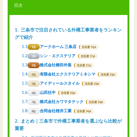
目次
1
三条市で注目されている外構工事業者をランキン
グで紹介
1.1
アークホーム 三条店
1位
注目度 32pt
1.2
シン・エクステリア
2位
注目度 27pt
1.3
株式会社柳田外装
3位
注目度 27pt
1.4
有限会社エクステリアミネシマ
4位
注目度 20pt
1.5
アイディールスタイル
5位
注目度 20pt
1.6
山田社中
6位
注目度 20pt
1.7
株式会社カワマタテック
7位
注目度 20pt
1.8
合同会社桜井工業
8位
注目度 14pt
2
まとめ｜三条市で外構工事業者を選ぶなら比較が
重要