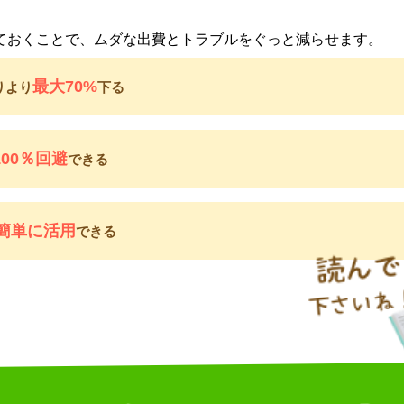
ておくことで、ムダな出費とトラブルをぐっと減らせます。
最大70%
りより
下る
100％回避
できる
簡単に活用
できる