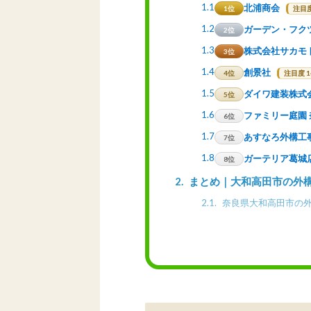
1.1
北浦商会
1位
注目度
1.2
ガーデン・フク
2位
1.3
株式会社サカモ
3位
1.4
創景社
4位
注目度 1
1.5
ダイワ建装株式
5位
1.6
ファミリー庭園
6位
1.7
あすなろ外構工
7位
1.8
ガーテリア葛城
8位
2
まとめ｜大和高田市の外
2.1
奈良県大和高田市の外