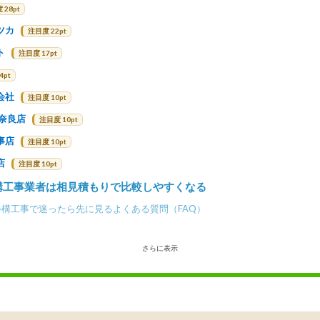
 28pt
ツカ
注目度 22pt
ト
注目度 17pt
4pt
会社
注目度 10pt
 奈良店
注目度 10pt
事店
注目度 10pt
店
注目度 10pt
構工事業者は相見積もりで比較しやすくなる
構工事で迷ったら先に見るよくある質問（FAQ）
さらに表示