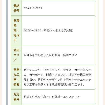
電話
026-213-6211
番号
営業
時
間・
10:00〜17:00（不定休・水木は予約制）
定休
日
対応
エリ
長野市を中心とした長野県内・信州エリア
ア
得意
ガーデニング、ウッドデッキ、テラス、ガーデンルー
な工
ム、カーポート、門扉・フェンス、塀など外構工事全
事・
般を扱い、防犯性とデザイン性を両立させたエクステ
特徴
リア工事を得意とする地域密着型の専門店です。
対応
戸建て住宅を中心とした外構・エクステリア
物件