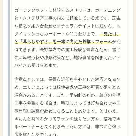
ガーデンクラフトに相談するメリットは、ガーデニング
とエクステリア工事の両方に精通している点です。芝生
や植栽を組み合わせたナチュラルテイストの庭から、ス
タイリッシュなカーポートや門まわりまで、
「見た目」
と「暮らしやすさ」を一緒に考えた外構リフォーム
が期
待できます。長野県内での施工経験が豊富なため、雪に
強い屋根形状や凍結対策など、地域事情を踏まえたアド
バイスも受けられます。
注意点としては、長野市近郊を中心とした対応となるた
め、エリアによっては現地確認や工事の可否が限られる
場合があることです。また、予約制のため、急ぎの外構
工事を希望する場合は、時期によっては打ち合わせや工
事日程の調整が必要になることもあります。とはいえ、
きちんと時間をかけてプランを練りたい方や、信頼でき
るパートナーと長く付き合いたい方には、非常に心強い
選択肢となるでしょう。