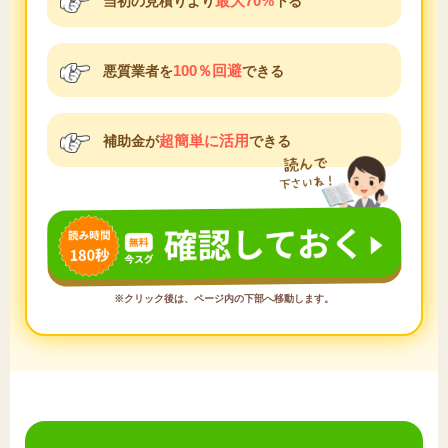
最大70%
当初の見積りより
下る
100％回避
悪質業者を
できる
超簡単に活用
補助金が
できる
※クリック後は、ページ内の下部へ移動します。