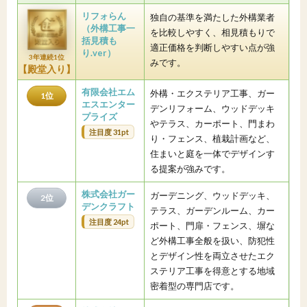
リフォらん
独自の基準を満たした外構業者
（外構工事一
を比較しやすく、相見積もりで
括見積も
適正価格を判断しやすい点が強
り.ver）
3年連続1位
みです。
【殿堂入り】
有限会社エム
外構・エクステリア工事、ガー
1位
エスエンター
デンリフォーム、ウッドデッキ
プライズ
やテラス、カーポート、門まわ
注目度 31pt
り・フェンス、植栽計画など、
住まいと庭を一体でデザインす
る提案が強みです。
株式会社ガー
ガーデニング、ウッドデッキ、
2位
デンクラフト
テラス、ガーデンルーム、カー
注目度 24pt
ポート、門扉・フェンス、塀な
ど外構工事全般を扱い、防犯性
とデザイン性を両立させたエク
ステリア工事を得意とする地域
密着型の専門店です。