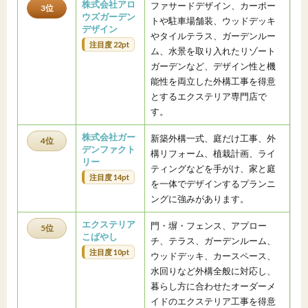
株式会社アロ
ファサードデザイン、カーポー
3位
ウズガーデン
トや駐車場舗装、ウッドデッキ
デザイン
やタイルテラス、ガーデンルー
注目度 22pt
ム、水景を取り入れたリゾート
ガーデンなど、デザイン性と機
能性を両立した外構工事を得意
とするエクステリア専門店で
す。
株式会社ガー
新築外構一式、庭だけ工事、外
4位
デンファクト
構リフォーム、植栽計画、ライ
リー
ティングなどを手がけ、家と庭
注目度 14pt
を一体でデザインするプランニ
ングに強みがあります。
エクステリア
門・塀・フェンス、アプロー
5位
こばやし
チ、テラス、ガーデンルーム、
注目度 10pt
ウッドデッキ、カースペース、
水回りなど外構全般に対応し、
暮らし方に合わせたオーダーメ
イドのエクステリア工事を得意