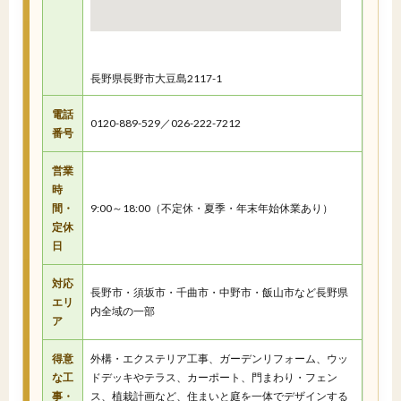
長野県長野市大豆島2117-1
電話
0120-889-529／026-222-7212
番号
営業
時
間・
9:00～18:00（不定休・夏季・年末年始休業あり）
定休
日
対応
長野市・須坂市・千曲市・中野市・飯山市など長野県
エリ
内全域の一部
ア
得意
外構・エクステリア工事、ガーデンリフォーム、ウッ
な工
ドデッキやテラス、カーポート、門まわり・フェン
事・
ス、植栽計画など、住まいと庭を一体でデザインする