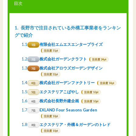
目次
1
長野市で注目されている外構工事業者をランキン
グで紹介
1.1
有限会社エムエスエンタープライズ
1位
注目度 31pt
1.2
株式会社ガーデンクラフト
2位
注目度 24pt
1.3
株式会社アロウズガーデンデザイン
3位
注目度 22pt
1.4
株式会社ガーデンファクトリー
4位
注目度 14pt
1.5
エクステリアこばやし
5位
注目度 10pt
1.6
株式会社長野外建企画
6位
注目度 10pt
1.7
EXLAND Four Seasons Garden
7位
注目度 10pt
1.8
エクステリア・外構＆ガーデンのトレド
8位
注目度 10pt