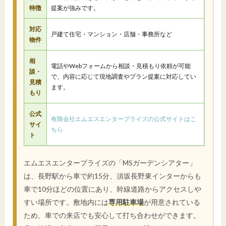
特徴
提案が強みです。
対応
戸建て住宅・マンション・店舗・事務所など
物件
相
電話やWebフォームから相談・見積もり依頼が可能
談・
で、内容に応じて現地調査やプラン提案に対応してい
見積
ます。
もり
公式
有限会社エムエスエンタープライズの公式サイトはこ
サイ
ちら
ト
エムエスエンタープライズの「MSガーデンシアター」
は、長野駅から車で約15分、須坂長野東インターからも
車で10分ほどの位置にあり、幹線道路からアクセスしや
すい場所です。敷地内には
専用駐車場
が用意されている
ため、車での来店でも安心して打ち合わせができます。