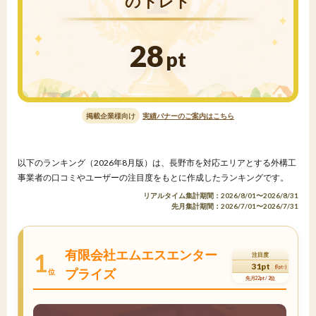
のトレド
28
pt
掲載企業様向け
実績バナーのご案内はこちら
以下のランキング（2026年8月版）は、長野市を対応エリアとする外構工
事業者の口コミやユーザーの注目度をもとに作成したランキングです。
リアルタイム集計期間：2026/8/01〜2026/8/31
先月集計期間：2026/7/01〜2026/7/31
有限会社エムエスエンター
1
注目度
31pt
(9pt↑)
プライズ
位
先月22pt / 2位