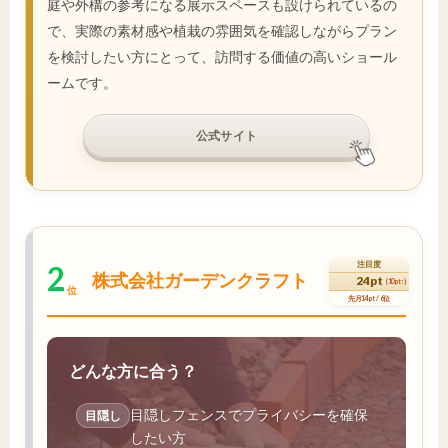
庭や外構の参考になる展示スペースも設けられているの
で、実際の素材感や植栽の雰囲気を確認しながらプラン
を検討したい方にとって、訪問する価値の高いショール
ームです。
公式サイト
2
注目度
株式会社ガーデンクラフト
24pt
(10pt↑)
位
先月14pt / 6位
どんな方に合う？
目隠しフェンスでプライバシーを確保
目隠し
したい方