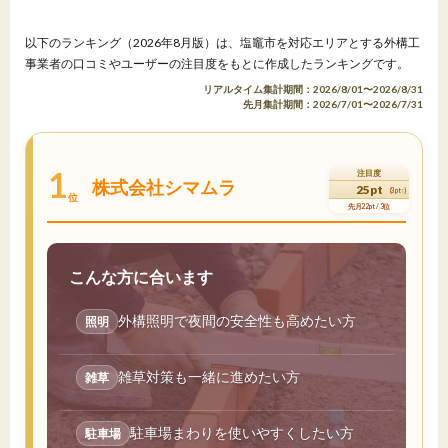
以下のランキング（2026年8月版）は、塩竈市を対応エリアとする外構工
事業者の口コミやユーザーの注目度をもとに作成したランキングです。
リアルタイム集計期間：2026/8/01〜2026/8/31
先月集計期間：2026/7/01〜2026/7/31
1
注目度
株式会社シマムラ
25pt
(3pt↑)
位
先月22pt / 3位
こんな方に合います
外構照明で夜間の安全性も高めたい方
照明
雑草対策も一緒に進めたい方
雑草
駐車場まわりを使いやすくしたい方
駐車場