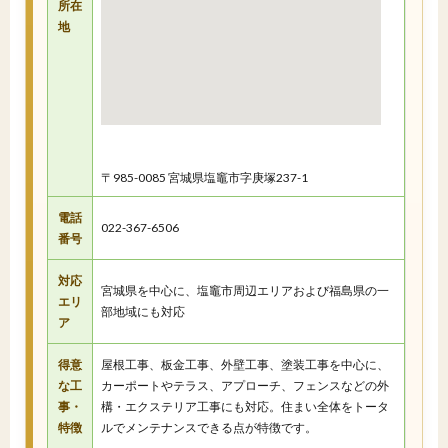
所在
地
〒985-0085 宮城県塩竈市字庚塚237-1
電話
022-367-6506
番号
対応
宮城県を中心に、塩竈市周辺エリアおよび福島県の一
エリ
部地域にも対応
ア
得意
屋根工事、板金工事、外壁工事、塗装工事を中心に、
な工
カーポートやテラス、アプローチ、フェンスなどの外
事・
構・エクステリア工事にも対応。住まい全体をトータ
特徴
ルでメンテナンスできる点が特徴です。