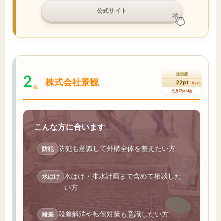
公式サイト
2
注目度
株式会社景観
22pt
(5pt↑)
位
先月17pt / 4位
こんな方に合います
防犯も意識して外構全体を整えたい方
防犯
水はけ・排水計画まで含めて相談した
水はけ
い方
段差解消や転倒対策も意識したい方
段差