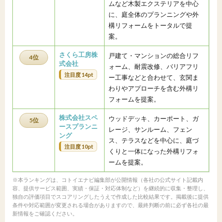
ムなど木製エクステリアを中心
に、庭全体のプランニングや外
構リフォームをトータルで提
案。
さくら工房株
戸建て・マンションの総合リフ
4位
式会社
ォーム、耐震改修、バリアフリ
注目度 14pt
ー工事などと合わせて、玄関ま
わりやアプローチを含む外構リ
フォームを提案。
株式会社スペ
ウッドデッキ、カーポート、ガ
5位
ースプランニ
レージ、サンルーム、フェン
ング
ス、テラスなどを中心に、庭づ
注目度 10pt
くりと一体になった外構リフォ
ームを提案。
※本ランキングは、コトイエナビ編集部が公開情報（各社の公式サイト記載内
容、提供サービス範囲、実績・保証・対応体制など）を継続的に収集・整理し、
独自の評価項目でスコアリングしたうえで作成した比較結果です。掲載後に提供
条件や対応範囲が変更される場合がありますので、最終判断の前に必ず各社の最
新情報をご確認ください。