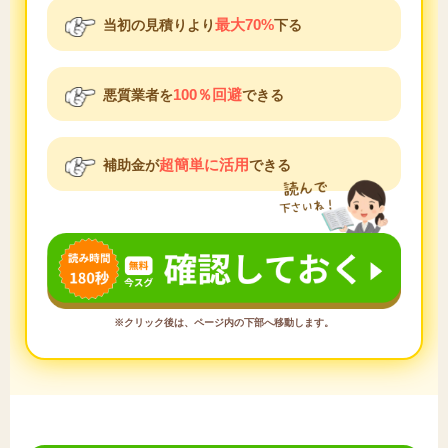
最大70%
当初の見積りより
下る
100％回避
悪質業者を
できる
超簡単に活用
補助金が
できる
※クリック後は、ページ内の下部へ移動します。