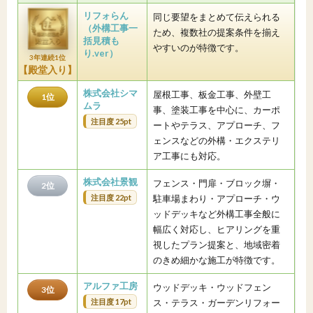
リフォらん
同じ要望をまとめて伝えられる
（外構工事一
ため、複数社の提案条件を揃え
括見積も
やすいのが特徴です。
り.ver）
3年連続1位
【殿堂入り】
株式会社シマ
屋根工事、板金工事、外壁工
1位
ムラ
事、塗装工事を中心に、カーポ
注目度 25pt
ートやテラス、アプローチ、フ
ェンスなどの外構・エクステリ
ア工事にも対応。
株式会社景観
フェンス・門扉・ブロック塀・
2位
注目度 22pt
駐車場まわり・アプローチ・ウ
ッドデッキなど外構工事全般に
幅広く対応し、ヒアリングを重
視したプラン提案と、地域密着
のきめ細かな施工が特徴です。
アルファ工房
ウッドデッキ・ウッドフェン
3位
注目度 17pt
ス・テラス・ガーデンリフォー