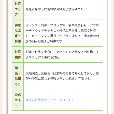
対応
エリ
塩竈市を中心に宮城県全域および近隣エリア
ア
得意
フェンス・門扉・ブロック塀・駐車場まわり・アプロ
な工
ーチ・ウッドデッキなど外構工事全般に幅広く対応
事・
し、ヒアリングを重視したプラン提案と、地域密着の
特徴
きめ細かな施工が特徴です。
対応
戸建て住宅を中心に、アパートや店舗などの外構・エ
物件
クステリア工事にも対応
相
談・
現地調査と見積もりは無料の範囲で対応しており、要
見積
望や予算に応じて複数プランの相談も可能です。
もり
公式
サイ
株式会社景観の公式サイトはこちら
ト