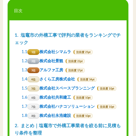
目次
1
塩竈市の外構工事で評判の業者をランキングでチ
ェック
1.1
株式会社シマムラ
1位
注目度 25pt
1.2
株式会社景観
2位
注目度 22pt
1.3
アルファ工房
3位
注目度 17pt
1.4
さくら工房株式会社
4位
注目度 14pt
1.5
株式会社スペースプランニング
5位
注目度 10pt
1.6
株式会社共和建工
6位
注目度 10pt
1.7
株式会社ハナコソリューション
7位
注目度 10pt
1.8
株式会社永浩建設
8位
注目度 10pt
2
まとめ｜塩竈市で外構工事業者を絞る前に見積も
り条件を整理