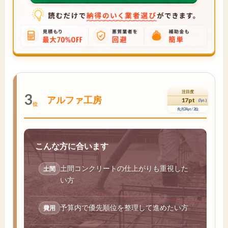
注目度
3
アルファ工房
17pt
(7pt↓)
位
先月24pt / 2位
こんな方に合います
土間コンクリートの仕上がりも重視した
土間
い方
予算内で優先順位を整理して進めたい方
費用