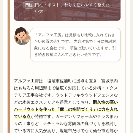
門柱・ポストまわりを使いやすく整えた
門柱
い方
「アルファ工房」は見積もり比較に入れておき
たい位置の会社です。 内容次第で十分に検討対
象になる会社です。 順位は動いていますが、引
き続き候補に入れておきたい会社です。
アルファ工房は、塩竈市佐浦町に拠点を置き、宮城県内
はもちろん周辺県まで幅広く対応している外構・エクス
テリア工事会社です。ウッドデッキやウッドフェンスな
どの木製エクステリアを得意としており、
耐久性の高い
ハードウッドを使った「癒しの空間づくり」に力を入れ
ている点
が特徴です。ガーデンリフォームやテラスまわ
りの工事など、ナチュラルな雰囲気の庭づくりを検討し
ている方に人気があり、塩竈市だけでなく仙台市近郊か