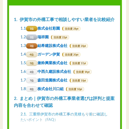
1
伊賀市の外構工事で相談しやすい業者を比較紹介
1.1
株式会社彩園
1位
注目度 28pt
1.2
瑞祥園
2位
注目度 22pt
1.3
結希建設株式会社
3位
注目度 20pt
1.4
ガーデン伊賀
4位
注目度 20pt
1.5
兼粋興業株式会社
5位
注目度 17pt
1.6
中西久建設株式会社
6位
注目度 14pt
1.7
森田造園株式会社
7位
注目度 10pt
1.8
株式会社川口組
8位
注目度 10pt
2
まとめ｜伊賀市の外構工事業者選びは評判と提案
内容を合わせて確認
2.1
三重県伊賀市の外構工事の見積もり前に確認し
たいポイント（FAQ）