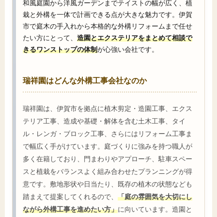
和風庭園から洋風ガーデンまでテイストの幅が広く、植
栽と外構を一体で計画できる点が大きな魅力です。伊賀
市で庭木の手入れから本格的な外構リフォームまで任せ
たい方にとって、
造園とエクステリアをまとめて相談で
きるワンストップの体制
が心強い会社です。
瑞祥園はどんな外構工事会社なのか
瑞祥園は、伊賀市を拠点に植木剪定・造園工事、エクス
テリア工事、造成や基礎・解体を含む土木工事、タイ
ル・レンガ・ブロック工事、さらにはリフォーム工事ま
で幅広く手がけています。庭づくりに強みを持つ職人が
多く在籍しており、門まわりやアプローチ、駐車スペー
スと植栽をバランスよく組み合わせたプランニングが得
意です。敷地形状や日当たり、既存の植木の状態なども
踏まえて提案してくれるので、
「庭の雰囲気を大切にし
ながら外構工事を進めたい方」
に向いています。造園と