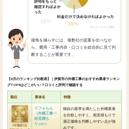
後悔を減らすには、複数社の提案を比べなが
ら、費用・工事内容・口コミを総合的に見て判
断することが重要です。
【8月のランキング比較表】｜伊賀市の外構工事のおすすめ業者ランキン
グTOP8はどこがいい？口コミと評判で確認する
順位
業者名
特徴
リフォらん
独自の基準を満たした外構業者
（外構工事一
を比較しやすく、相見積もりで
括見積も
適正価格を判断しやすい点が強
り.ver）
3年連続1位
みです。