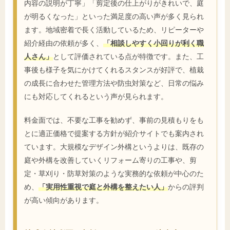
内容の説明が丁寧」「剪定後の仕上がりがきれいで、庭
が明るくなった」といった満足度の高い声が多く見られ
ます。地域密着で長く活動しているため、リピーターや
紹介経由の依頼が多く、
「相談しやすく小回りが利く職
人さん」
として評価されている点が特徴です。また、工
事後も様子を気にかけてくれるスタンスが好評で、植栽
の成長に合わせた管理方法や防虫対策など、日常の悩み
にも対応してくれるという声が見られます。
料金面では、不要な工事を勧めず、事前の見積もりをも
とに適正価格で提案する方針が紹介サイトでも案内され
ています。大規模なデザイン外構というよりは、既存の
庭や外構を改善していくリフォーム寄りの工事や、剪
定・草刈り・防草対策のような実務的な依頼が中心のた
め、
「実用性重視で庭と外構を整えたい人」
からの評判
が高い傾向があります。