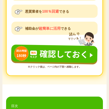
100％回避
悪質業者を
できる
超簡単に活用
補助金が
できる
※クリック後は、ページ内の下部へ移動します。
目次