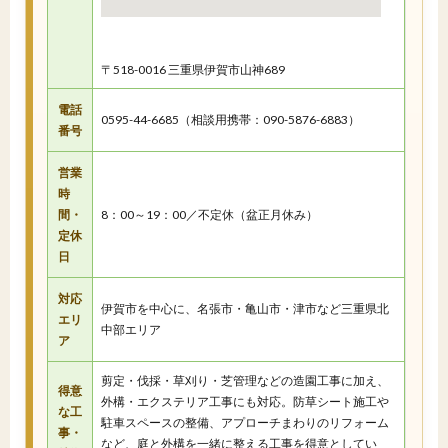
〒518-0016 三重県伊賀市山神689
電話
0595-44-6685（相談用携帯：090-5876-6883）
番号
営業
時
間・
8：00～19：00／不定休（盆正月休み）
定休
日
対応
伊賀市を中心に、名張市・亀山市・津市など三重県北
エリ
中部エリア
ア
剪定・伐採・草刈り・芝管理などの造園工事に加え、
得意
外構・エクステリア工事にも対応。防草シート施工や
な工
駐車スペースの整備、アプローチまわりのリフォーム
事・
など、庭と外構を一緒に整える工事を得意としてい