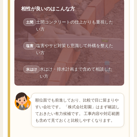
相性が良いのはこんな方
土間コンクリートの仕上がりも重視した
土間
い方
塩害やサビ対策も意識して外構を整えた
塩害
い方
水はけ・排水計画まで含めて相談した
水はけ
い方
順位面でも前進しており、比較で目に留まりや
すい会社です。 「株式会社彩園」はまず確認し
ておきたい有力候補です。 工事内容や対応範囲
も含めて見ておくと比較しやすくなります。