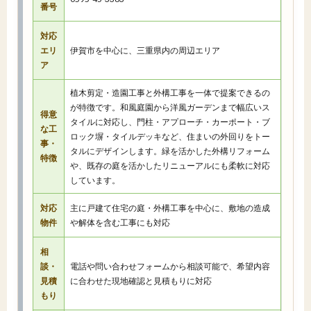
番号
対応
エリ
伊賀市を中心に、三重県内の周辺エリア
ア
植木剪定・造園工事と外構工事を一体で提案できるの
が特徴です。和風庭園から洋風ガーデンまで幅広いス
得意
タイルに対応し、門柱・アプローチ・カーポート・ブ
な工
ロック塀・タイルデッキなど、住まいの外回りをトー
事・
タルにデザインします。緑を活かした外構リフォーム
特徴
や、既存の庭を活かしたリニューアルにも柔軟に対応
しています。
対応
主に戸建て住宅の庭・外構工事を中心に、敷地の造成
物件
や解体を含む工事にも対応
相
談・
電話や問い合わせフォームから相談可能で、希望内容
見積
に合わせた現地確認と見積もりに対応
もり