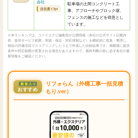
会社
駐車場の土間コンクリート工
注目度 17pt
事、アプローチやブロック塀、
フェンスの施工などを得意とし
ています。
※本ランキングは、コトイエナビ編集部が公開情報（各社の公式サイト記載内
容、提供サービス範囲、実績・保証・対応体制など）を継続的に収集・整理し、
独自の評価項目でスコアリングしたうえで作成した比較結果です。掲載後に提供
条件や対応範囲が変更される場合がありますので、最終判断の前に必ず各社の最
新情報をご確認ください。
リフォらん（外構工事一括見積
殿堂入り
おすすめ
もり.ver）