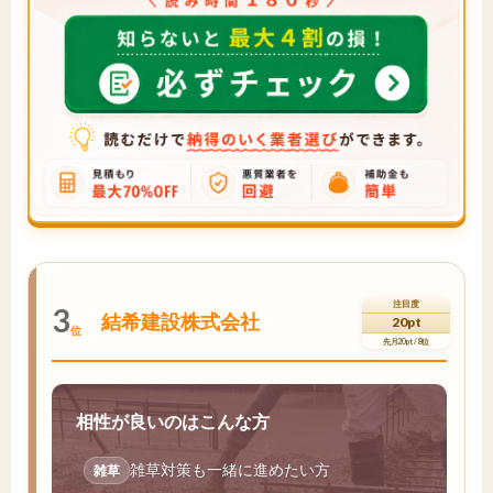
注目度
3
結希建設株式会社
20pt
位
先月20pt / 8位
相性が良いのはこんな方
雑草対策も一緒に進めたい方
雑草