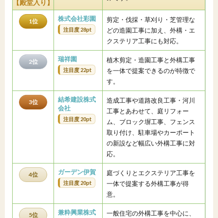
【殿堂入り】
株式会社彩園
剪定・伐採・草刈り・芝管理な
1位
注目度 28pt
どの造園工事に加え、外構・エ
クステリア工事にも対応。
瑞祥園
植木剪定・造園工事と外構工事
2位
注目度 22pt
を一体で提案できるのが特徴で
す。
結希建設株式
造成工事や道路改良工事・河川
3位
会社
工事とあわせて、庭リフォー
注目度 20pt
ム、ブロック塀工事、フェンス
取り付け、駐車場やカーポート
の新設など幅広い外構工事に対
応。
ガーデン伊賀
庭づくりとエクステリア工事を
4位
注目度 20pt
一体で提案する外構工事が得
意。
兼粋興業株式
一般住宅の外構工事を中心に、
5位