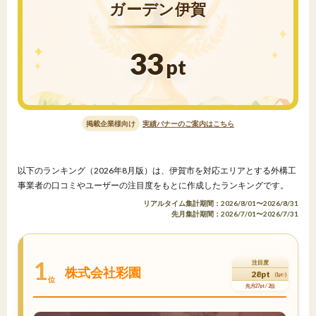
ガーデン伊賀
33
pt
掲載企業様向け
実績バナーのご案内はこちら
以下のランキング（2026年8月版）は、伊賀市を対応エリアとする外構工
事業者の口コミやユーザーの注目度をもとに作成したランキングです。
リアルタイム集計期間：2026/8/01〜2026/8/31
先月集計期間：2026/7/01〜2026/7/31
1
注目度
株式会社彩園
28pt
(1pt↑)
位
先月27pt / 2位