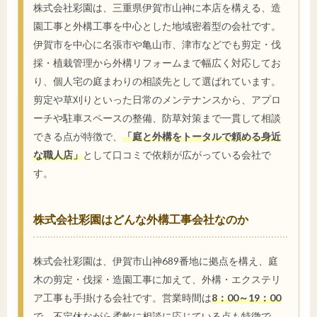
株式会社彩園は、三重県伊賀市山神に本店を構える、造
園工事と外構工事を中心とした地域密着型の会社です。
伊賀市を中心に名張市や亀山市、津市などでも剪定・伐
採・植栽管理から外構リフォームまで幅広く対応してお
り、個人宅の庭まわりの相談先として選ばれています。
剪定や草刈りといった日常のメンテナンスから、アプロ
ーチや駐車スペースの整備、防草対策まで一貫して相談
できる点が特徴で、
「庭と外構をトータルで頼める身近
な職人店」
として口コミで依頼が広がっている会社で
す。
株式会社彩園はどんな外構工事会社なのか
株式会社彩園は、伊賀市山神689番地に拠点を構え、庭
木の剪定・伐採・造園工事に加えて、外構・エクステリ
ア工事も手掛ける会社です。営業時間は
8：00～19：00
で、不定休ながら柔軟に相談に応じている点も特徴で